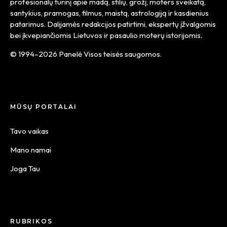
profesionalų turinį apie madą, stilių, grožį, moters sveikatą,
santykius, pramogas, filmus, maistą, astrologiją ir kasdienius
patarimus. Dalijamės redakcijos patirtimi, ekspertų įžvalgomis
bei įkvepiančiomis Lietuvos ir pasaulio moterų istorijomis.
© 1994–2026 Panelė Visos teisės saugomos.
MŪSŲ PORTALAI
Tavo vaikas
Mano namai
Joga Tau
RUBRIKOS