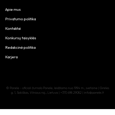
Apie mus
Privatumo politika
Kontaktai
Konkursų taisyklės
Redakcinė politika
Karjera
© Panelė – oficiali žurnalo Panelė, leidžiamo nuo 1994 m., svetainė | Girelės
g. 1, Sakiškės, Vilniaus raj., Lietuva | +370 698 29082 | info@panele.lt