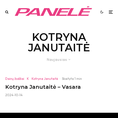
KOTRYNA
JANUTAITĖ
Naujausias
Dainų žodžiai
K
Kotryna Janutaitė
·
Skaityta 1 min
Kotryna Janutaitė – Vasara
2024-10-14