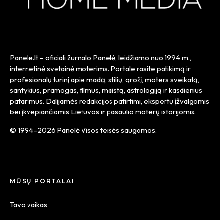
Panele.lt
– oficiali žurnalo Panelė, leidžiamo nuo
1994 m.
,
internetinė svetainė moterims. Portale rasite patikimą ir
profesionalų turinį apie madą, stilių, grožį, moters sveikatą,
santykius, pramogas, filmus, maistą, astrologiją ir kasdienius
patarimus. Dalijamės redakcijos patirtimi, ekspertų įžvalgomis
bei įkvepiančiomis Lietuvos ir pasaulio moterų istorijomis.
© 1994–2026 Panelė Visos teisės saugomos.
MŪSŲ PORTALAI
Tavo vaikas