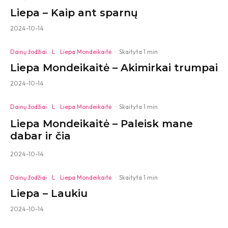
Liepa – Kaip ant sparnų
2024-10-14
Dainų žodžiai
L
Liepa Mondeikaitė
·
Skaityta 1 min
Liepa Mondeikaitė – Akimirkai trumpai
2024-10-14
Dainų žodžiai
L
Liepa Mondeikaitė
·
Skaityta 1 min
Liepa Mondeikaitė – Paleisk mane
dabar ir čia
2024-10-14
Dainų žodžiai
L
Liepa Mondeikaitė
·
Skaityta 1 min
Liepa – Laukiu
2024-10-14