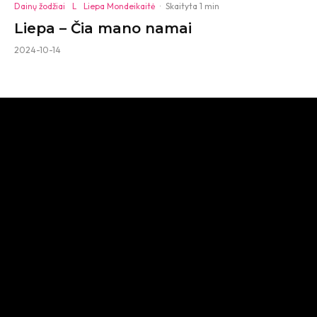
Dainų žodžiai
L
Liepa Mondeikaitė
·
Skaityta 1 min
Liepa – Čia mano namai
2024-10-14