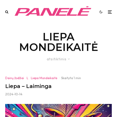
LIEPA
MONDEIKAITĖ
atsitiktinis
Dainų žodžiai
L
Liepa Mondeikaitė
·
Skaityta 1 min
Liepa – Laiminga
2024-10-14