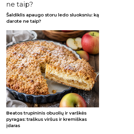
Šaldiklis apaugo storu ledo sluoksniu: ką
darote ne taip?
Beatos trupininis obuolių ir varškės
pyragas: traškus viršus ir kremiškas
įdaras