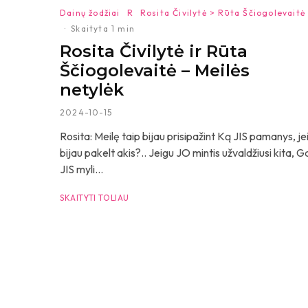
Dainų žodžiai
R
Rosita Čivilytė > Rūta Ščiogolevaitė
·
Skaityta 1 min
Rosita Čivilytė ir Rūta
Ščiogolevaitė – Meilės
netylėk
2024-10-15
Rosita: Meilę taip bijau prisipažint Ką JIS pamanys, je
bijau pakelt akis?.. Jeigu JO mintis užvaldžiusi kita, G
JIS myli...
SKAITYTI TOLIAU