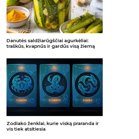
Danutės saldžiarūgščiai agurkėliai:
traškūs, kvapnūs ir gardūs visą žiemą
Zodiako ženklai, kurie viską praranda ir
vis tiek atsitiesia