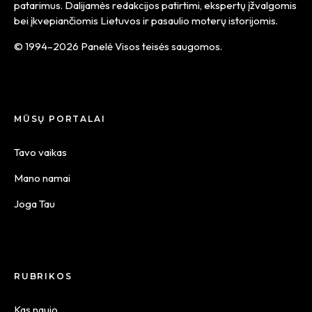
patarimus. Dalijamės redakcijos patirtimi, ekspertų įžvalgomis
bei įkvepiančiomis Lietuvos ir pasaulio moterų istorijomis.
© 1994–2026 Panelė Visos teisės saugomos.
MŪSŲ PORTALAI
Tavo vaikas
Mano namai
Joga Tau
RUBRIKOS
Kas naujo