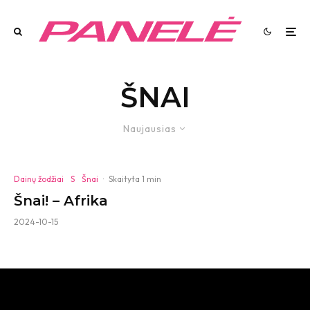
ŠNAI
Naujausias
Dainų žodžiai
S
Šnai
·
Skaityta 1 min
Šnai! – Afrika
2024-10-15