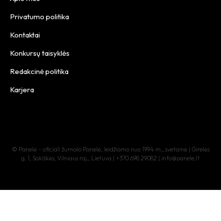
Privatumo politika
Kontaktai
Konkursų taisyklės
Redakcinė politika
Karjera
© Panelė – oficiali žurnalo Panelė, leidžiamo nuo 1994 m., svetainė | Girelės
g. 1, Sakiškės, Vilniaus raj., Lietuva | +370 698 29082 | info@panele.lt