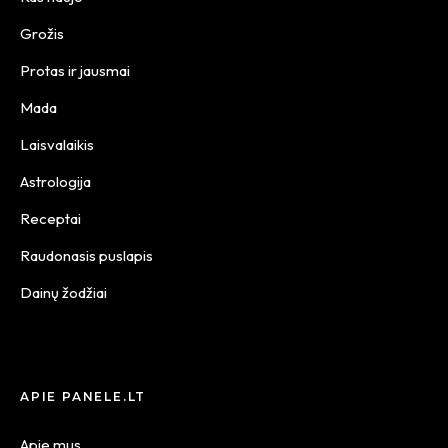
Grožis
Protas ir jausmai
Mada
Laisvalaikis
Astrologija
Receptai
Raudonasis puslapis
Dainų žodžiai
APIE PANELE.LT
Apie mus