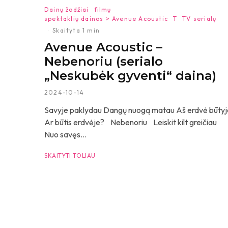
Dainų žodžiai
filmų
spektaklių dainos > Avenue Acoustic
T
TV serialų
·
Skaityta 1 min
Avenue Acoustic –
Nebenoriu (serialo
„Neskubėk gyventi“ daina)
2024-10-14
Savyje paklydau Dangų nuogą matau Aš erdvė būtyj
Ar būtis erdvėje? Nebenoriu Leiskit kilt greičiau
Nuo savęs...
SKAITYTI TOLIAU