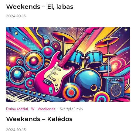
Weekends – Ei, labas
2024-10-15
Dainų žodžiai
W
Weekends
·
Skaityta 1 min
Weekends – Kalėdos
2024-10-15