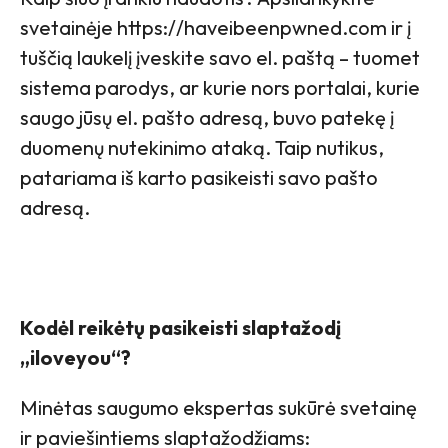
svetainėje https://haveibeenpwned.com ir į
tuščią laukelį įveskite savo el. paštą – tuomet
sistema parodys, ar kurie nors portalai, kurie
saugo jūsų el. pašto adresą, buvo patekę į
duomenų nutekinimo ataką. Taip nutikus,
patariama iš karto pasikeisti savo pašto
adresą.
Kodėl reikėtų pasikeisti slaptažodį
„iloveyou“?
Minėtas saugumo ekspertas sukūrė svetainę
ir paviešintiems slaptažodžiams: