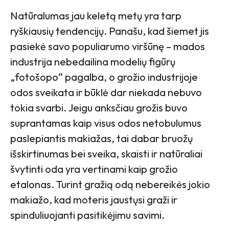
Natūralumas jau keletą metų yra tarp
ryškiausių tendencijų. Panašu, kad šiemet jis
pasiekė savo populiarumo viršūnę – mados
industrija nebedailina modelių figūrų
„fotošopo“ pagalba, o grožio industrijoje
odos sveikata ir būklė dar niekada nebuvo
tokia svarbi. Jeigu anksčiau grožis buvo
suprantamas kaip visus odos netobulumus
paslepiantis makiažas, tai dabar bruožų
išskirtinumas bei sveika, skaisti ir natūraliai
švytinti oda yra vertinami kaip grožio
etalonas. Turint gražią odą nebereikės jokio
makiažo, kad moteris jaustųsi graži ir
spinduliuojanti pasitikėjimu savimi.