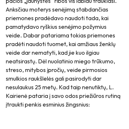
pačios „jaunystės“ ribos vis labiau traukiasi.
Anksčiau moterys senėjimą stabdančias
priemones pradėdavo naudoti tada, kai
pamatydavo ryškius senėjimo požymius
veide. Dabar patariama tokias priemones
pradėti naudoti tuomet, kai amžiaus ženklų
veide dar nematyti, kad jie kuo ilgiau
neatsirastų. Dėl nuolatinio miego trūkumo,
streso, mitybos įpročių, veide pirmosios
smulkios raukšlelės gali pasirodyti dar
nesulaukus 25 metų. Kad taip nenutiktų, L.
Kairienė pataria į savo odos priežiūros rutiną
įtraukti penkis esminius žingsnius: