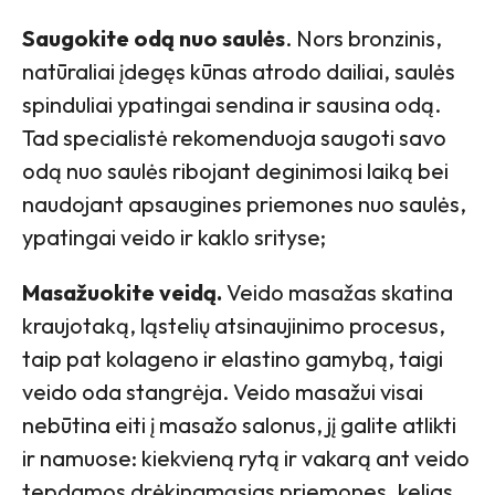
Saugokite odą nuo saulės
. Nors bronzinis,
natūraliai įdegęs kūnas atrodo dailiai, saulės
spinduliai ypatingai sendina ir sausina odą.
Tad specialistė rekomenduoja saugoti savo
odą nuo saulės ribojant deginimosi laiką bei
naudojant apsaugines priemones nuo saulės,
ypatingai veido ir kaklo srityse;
Masažuokite veidą.
Veido masažas skatina
kraujotaką, ląstelių atsinaujinimo procesus,
taip pat kolageno ir elastino gamybą, taigi
veido oda stangrėja. Veido masažui visai
nebūtina eiti į masažo salonus, jį galite atlikti
ir namuose: kiekvieną rytą ir vakarą ant veido
tepdamos drėkinamąsias priemones, kelias