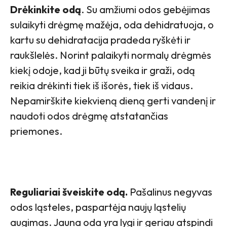
Drėkinkite odą
. Su amžiumi odos gebėjimas
sulaikyti drėgmę mažėja, oda dehidratuoja, o
kartu su dehidratacija pradeda ryškėti ir
raukšlelės. Norint palaikyti normalų drėgmės
kiekį odoje, kad ji būtų sveika ir graži, odą
reikia drėkinti tiek iš išorės, tiek iš vidaus.
Nepamirškite kiekvieną dieną gerti vandenį ir
naudoti odos drėgmę atstatančias
priemones.
Reguliariai šveiskite odą.
Pašalinus negyvas
odos ląsteles, paspartėja naujų ląstelių
augimas. Jauna oda yra lygi ir geriau atspindi