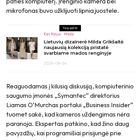
paties kompiuterį. Įrenginio kamera bei
mikrofonas buvo užklijuoti lipnia juostele.
Taip pat žr
Kas Naujo
Mada
Lietuvių dizainerė Milda Grikšaitė
naujausią kolekciją pristatė
svarbiame mados renginyje
2026-08-04
Reaguodamas į kilusią diskusiją, kompiuterinio
saugumo įmonės „Symantec“ direktorius
Liamas O‘Murchas portalui „Business Insider“
tuomet sakė, kad kameros uždengimas nėra
paranoja. Ekspertas patikino, kad žino daug
pavyzdžių, kai programišiai prisijungė prie