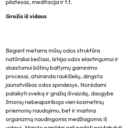
pilatesas, meditacija ir t.t.
Grožis iš vidaus
Bėgant metams mūsų odos struktūra
natūraliai keičiasi, lėtėja odos elastingumui ir
skaistumui būtinų baltymų gaminimo
procesai, atsiranda raukšlelių, dingsta
jaunatviškas odos spindesys. Norėdami
palaikyti sveiką ir gražią išvaizdą, daugybė
žmonių nebeapsiriboja vien kosmetinių
priemonių naudojimu, bet ir maitina
organizmą naudingomis medžiagomis iš
vidaus. Maisto papildai gali padėti pristabdyti