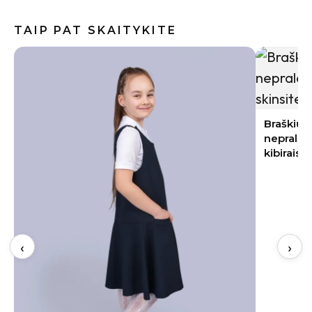
TAIP PAT SKAITYKITE
Braškių sodinimas rugpjūtį 2026:
nepraleiskite šių datų – kitąmet skinsite
kibirais
Baklažan
kremiška,
‹
›
užkandži