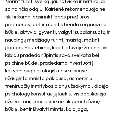
Norint turėti sveiką, jaunatvišką ir natūraliai
spindinčią odą L. Kairienė rekomenduoja ne
tik tinkamai pasirinkti odos priežiūros
priemones, bet ir rūpintis bendra organizmo
būkle: aktyviai gyventi, valgyti subalansuotą ir
naudingų medžiagų turintį maistą, mažinti
įtampą. Pastebima, kad Lietuvoje žmonės vis
labiau pradeda rūpintis savo sveikata bei
psichine būkle, pradedama investuoti į
kokybę: auga ekologiškuose ūkiuose
užauginto maisto paklausa, asmeninių
treniruočių ir mitybos planų užsakymai, didėja
psichologų konsultacijų kiekis, vis populiarėja
užsiėmimai, kurių esmė ne tik gerinti fizinę
būklę, bet ir išvalyti mintis, kaip joga,