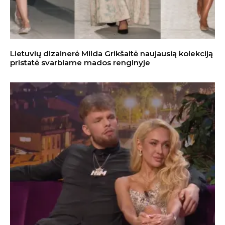
Lietuvių dizainerė Milda Grikšaitė naujausią kolekciją
pristatė svarbiame mados renginyje