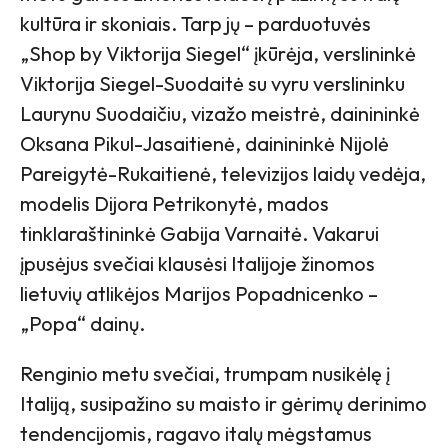
kultūra ir skoniais. Tarp jų – parduotuvės
„Shop by Viktorija Siegel“ įkūrėja, verslininkė
Viktorija Siegel-Suodaitė su vyru verslininku
Laurynu Suodaičiu, vizažo meistrė, dainininkė
Oksana Pikul-Jasaitienė, dainininkė Nijolė
Pareigytė-Rukaitienė, televizijos laidų vedėja,
modelis Dijora Petrikonytė, mados
tinklaraštininkė Gabija Varnaitė. Vakarui
įpusėjus svečiai klausėsi Italijoje žinomos
lietuvių atlikėjos Marijos Popadnicenko –
„Popa“ dainų.
Renginio metu svečiai, trumpam nusikėlę į
Italiją, susipažino su maisto ir gėrimų derinimo
tendencijomis, ragavo italų mėgstamus