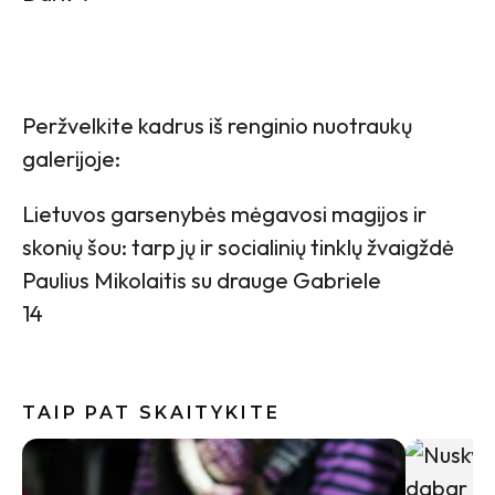
Peržvelkite kadrus iš renginio nuotraukų
galerijoje:
Lietuvos garsenybės mėgavosi magijos ir
skonių šou: tarp jų ir socialinių tinklų žvaigždė
Paulius Mikolaitis su drauge Gabriele
14
TAIP PAT SKAITYKITE
10 sakini
pasijusti