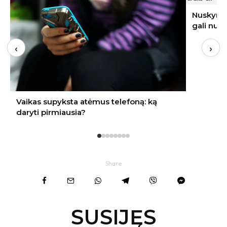
Nuskynėte avietes? Vienas darbas dabar
gali nulemti kitų metų derlių
‹
›
Share
SUSIJĘS