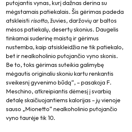
putojantis vynas, kurį dažnas derina su
mėgstamais patiekalais. Šis gėrimas padeda
atskleisti
risotto
, žuvies, daržovių ar baltos
mėsos patiekalų, desertų skonius. Daugelis
tinkamai suderinę maistą ir gėrimus
nustemba, kaip atsiskleidžia ne tik patiekalo,
bet ir nealkoholinio putojančio vyno skonis.
Be to, toks gėrimas suteikia galimybę
mėgautis originaliu skoniu kartu renkantis
sveikesnį gyvenimo būdą“, – pasakoja F.
Meschino, atkreipiantis dėmesį į svarbią
detalę skaičiuojantiems kalorijas – jų vienoje
sauso „Mionetto“ nealkoholinio putojančio
vyno taurėje tik 10.