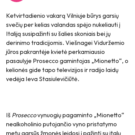
Ketvirtadienio vakarą Vilniuje būrys garsių
svečių per kelias valandas spėjo nukeliauti į
Italiją susipažinti su šalies skoniais bei jų
derinimo tradicijomis. Viešnagei Viduržemio
jūros pakrantėje kvietė perkamiausio
pasaulyje Prosecco gamintojas „Mionetto“, o
kelionės gide tapo televizijos ir radijo laidų
vedėja Ieva Stasiulevičiūtė.
Iš
Prosecco
vynuogių pagaminto „Mionetto“
nealkoholinio putojančio vyno pristatymo
metu garsūs žmonės leidosi į pažintį su italų