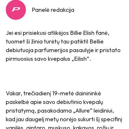
Panelė redakcija
Jei esi prisiekusi atlikėjos Billie Elish fanė,
tuomet ši žinia turėtų tau patikti! Bellie
debiutuoja parfumerijos pasaulyje ir pristato
pirmuosius savo kvepalus „Eilish”.
Vakar, trečiadienį 19-metė dainininkė
paskelbė apie savo debiutinio kvepalų
pristatymą, pasakodama „Allure“ leidiniui,
kad jau daugelį metų norėjo sukurti šį specifinį
vanilės, gintaro, muskuso, kakavos, rožių ir