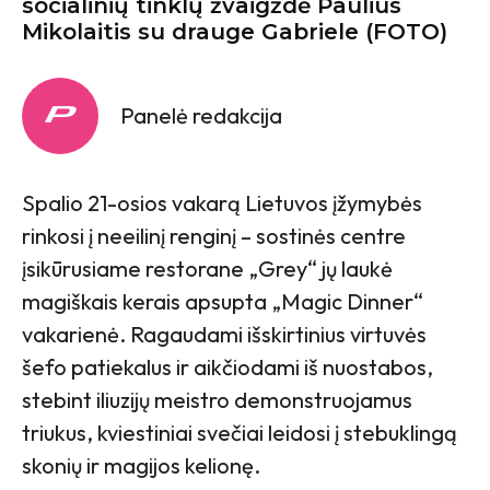
socialinių tinklų žvaigždė Paulius
Mikolaitis su drauge Gabriele (FOTO)
Panelė redakcija
Spalio 21-osios vakarą Lietuvos įžymybės
rinkosi į neeilinį renginį – sostinės centre
įsikūrusiame restorane „Grey“ jų laukė
magiškais kerais apsupta „Magic Dinner“
vakarienė. Ragaudami išskirtinius virtuvės
šefo patiekalus ir aikčiodami iš nuostabos,
stebint iliuzijų meistro demonstruojamus
triukus, kviestiniai svečiai leidosi į stebuklingą
skonių ir magijos kelionę.