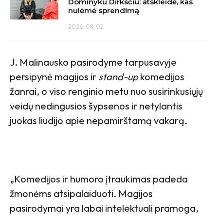
Dominyku Dirksčiu: atskleidė, kas
nulėmė sprendimą
2026-08-02
J. Malinausko pasirodyme tarpusavyje
persipynė magijos ir
stand-up
komedijos
žanrai, o viso renginio metu nuo susirinkusiųjų
veidų nedingusios šypsenos ir netylantis
juokas liudijo apie nepamirštamą vakarą.
„Komedijos ir humoro įtraukimas padeda
žmonėms atsipalaiduoti. Magijos
pasirodymai yra labai intelektuali pramoga,