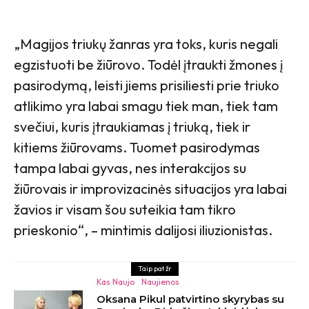
„Magijos triukų žanras yra toks, kuris negali
egzistuoti be žiūrovo. Todėl įtraukti žmones į
pasirodymą, leisti jiems prisiliesti prie triuko
atlikimo yra labai smagu tiek man, tiek tam
svečiui, kuris įtraukiamas į triuką, tiek ir
kitiems žiūrovams. Tuomet pasirodymas
tampa labai gyvas, nes interakcijos su
žiūrovais ir improvizacinės situacijos yra labai
žavios ir visam šou suteikia tam tikro
prieskonio“, – mintimis dalijosi iliuzionistas.
Taip pat žr
Kas Naujo
Naujienos
Oksana Pikul patvirtino skyrybas su