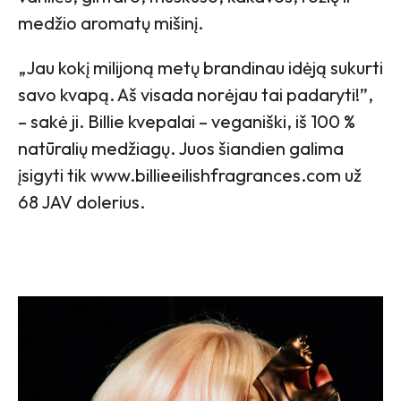
medžio aromatų mišinį.
„Jau kokį milijoną metų brandinau idėją sukurti
savo kvapą. Aš visada norėjau tai padaryti!”,
– sakė ji. Billie kvepalai – veganiški, iš 100 %
natūralių medžiagų. Juos šiandien galima
įsigyti tik www.billieeilishfragrances.com už
68 JAV dolerius.