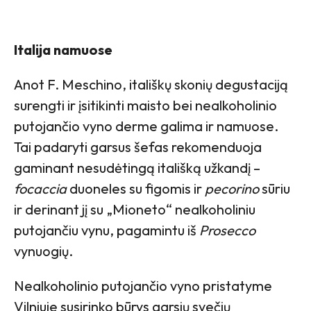
Italija namuose
Anot F. Meschino, itališkų skonių degustaciją
surengti ir įsitikinti maisto bei nealkoholinio
putojančio vyno derme galima ir namuose.
Tai padaryti garsus šefas rekomenduoja
gaminant nesudėtingą itališką užkandį –
focaccia
duoneles su figomis ir
pecorino
sūriu
ir derinant jį su „Mioneto“ nealkoholiniu
putojančiu vynu, pagamintu iš
Prosecco
vynuogių.
Nealkoholinio putojančio vyno pristatyme
Vilniuje susirinko būrys garsių svečių