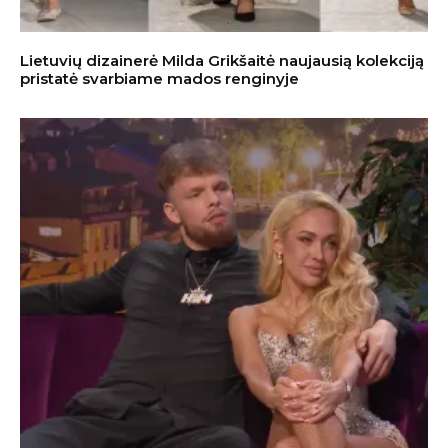
Lietuvių dizainerė Milda Grikšaitė naujausią kolekciją
pristatė svarbiame mados renginyje