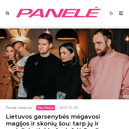
Panelė redakcija
·
Kas Naujo
·
2021-10-22
Lietuvos garsenybės mėgavosi
magijos ir skonių šou: tarp jų ir