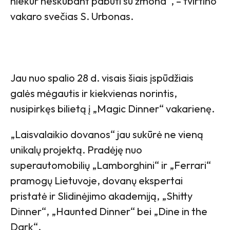
niekur neskubant pabūti su žmona“, – tvirtino
vakaro svečias S. Urbonas.
Jau nuo spalio 28 d. visais šiais įspūdžiais
galės mėgautis ir kiekvienas norintis,
nusipirkęs bilietą į „Magic Dinner“ vakarienę.
„Laisvalaikio dovanos“ jau sukūrė ne vieną
unikalų projektą. Pradėję nuo
superautomobilių „Lamborghini“ ir „Ferrari“
pramogų Lietuvoje, dovanų ekspertai
pristatė ir Slidinėjimo akademiją, „Shitty
Dinner“, „Haunted Dinner“ bei „Dine in the
Dark“.