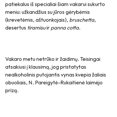
patiekalus iš specialiai šiam vakarui sukurto
meniu: užkandžius su jūros gėrybėmis
(krevetėmis, aštuonkojais),
bruschetta
,
desertus
tiramisu
ir
panna cotta
.
Vakaro metu netrūko ir žaidimų. Teisingai
atsakiusi į klausimą, jog pristatytas
nealkoholinis putojantis vynas kvepia žaliais
obuoliais, N. Pareigytė-Rukaitienė laimėjo
prizą.