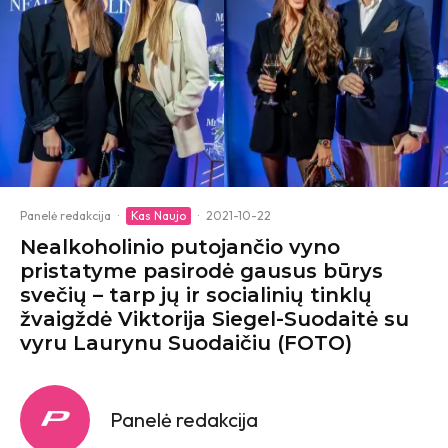
Panelė redakcija
·
Kas Naujo
·
2021-10-22
Nealkoholinio putojančio vyno
pristatyme pasirodė gausus būrys
svečių – tarp jų ir socialinių tinklų
žvaigždė Viktorija Siegel-Suodaitė su
vyru Laurynu Suodaičiu (FOTO)
Panelė redakcija