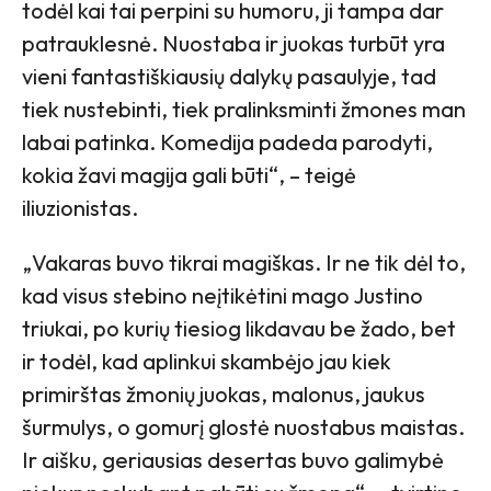
todėl kai tai perpini su humoru, ji tampa dar
patrauklesnė. Nuostaba ir juokas turbūt yra
vieni fantastiškiausių dalykų pasaulyje, tad
tiek nustebinti, tiek pralinksminti žmones man
labai patinka. Komedija padeda parodyti,
kokia žavi magija gali būti“, – teigė
iliuzionistas.
„Vakaras buvo tikrai magiškas. Ir ne tik dėl to,
kad visus stebino neįtikėtini mago Justino
triukai, po kurių tiesiog likdavau be žado, bet
ir todėl, kad aplinkui skambėjo jau kiek
primirštas žmonių juokas, malonus, jaukus
šurmulys, o gomurį glostė nuostabus maistas.
Ir aišku, geriausias desertas buvo galimybė