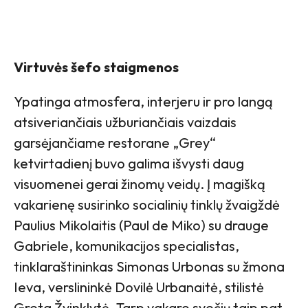
Virtuvės šefo staigmenos
Ypatinga atmosfera, interjeru ir pro langą
atsiveriančiais užburiančiais vaizdais
garsėjančiame restorane „Grey“
ketvirtadienį buvo galima išvysti daug
visuomenei gerai žinomų veidų. Į magišką
vakarienę susirinko socialinių tinklų žvaigždė
Paulius Mikolaitis (Paul de Miko) su drauge
Gabriele, komunikacijos specialistas,
tinklaraštininkas Simonas Urbonas su žmona
Ieva, verslininkė Dovilė Urbanaitė, stilistė
Greta Žvinklytė. Tarp vakaro svečių taip pat