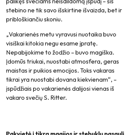
palikęs svečiams neišdildomą įspūdį – šis
stebino ne tik savo išskirtine išvaizda, bet ir
pribloškiančiu skoniu.
„Vakarienės metu vyravusi nuotaika buvo
visiškai kitokia negu esame įpratę.
Nepabijokime to žodžio – buvo magiška.
Įdomūs triukai, nuostabi atmosfera, geras
maistas ir puikios emocijos. Toks vakaras
tikrai yra nuostabi dovana kiekvienam“, –
įspūdžiais po vakarienės dalijosi vienas iš
vakaro svečių S. Ritter.
Pakvietė į tikrą magijos ir stebuklų pasaulį