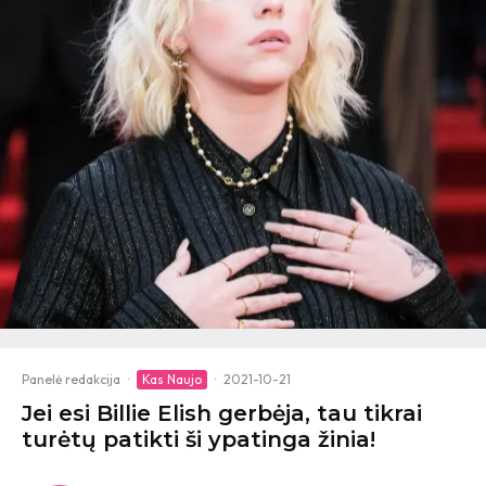
Panelė redakcija
·
Kas Naujo
·
2021-10-21
Jei esi Billie Elish gerbėja, tau tikrai
turėtų patikti ši ypatinga žinia!