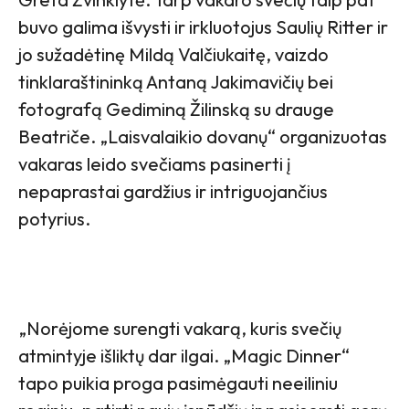
buvo galima išvysti ir irkluotojus Saulių Ritter ir
jo sužadėtinę Mildą Valčiukaitę, vaizdo
tinklaraštininką Antaną Jakimavičių bei
fotografą Gediminą Žilinską su drauge
Beatriče. „Laisvalaikio dovanų“ organizuotas
vakaras leido svečiams pasinerti į
nepaprastai gardžius ir intriguojančius
potyrius.
„Norėjome surengti vakarą, kuris svečių
atmintyje išliktų dar ilgai. „Magic Dinner“
tapo puikia proga pasimėgauti neeiliniu