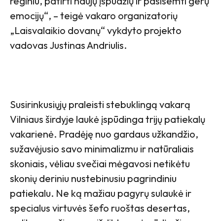
reginiu, patirti naujų įspūdžių ir pasisemti gerų
emocijų“, – teigė vakaro organizatorių
„Laisvalaikio dovanų“ vykdyto projekto
vadovas Justinas Andriulis.
Susirinkusiųjų praleisti stebuklingą vakarą
Vilniaus širdyje laukė įspūdinga trijų patiekalų
vakarienė. Pradėję nuo gardaus užkandžio,
sužavėjusio savo minimalizmu ir natūraliais
skoniais, vėliau svečiai mėgavosi netikėtu
skonių deriniu nustebinusiu pagrindiniu
patiekalu. Ne ką mažiau pagyrų sulaukė ir
specialus virtuvės šefo ruoštas desertas,