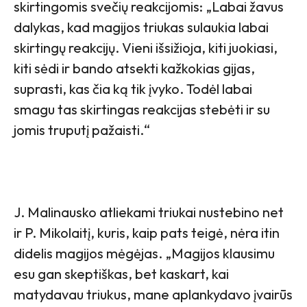
skirtingomis svečių reakcijomis: „Labai žavus
dalykas, kad magijos triukas sulaukia labai
skirtingų reakcijų. Vieni išsižioja, kiti juokiasi,
kiti sėdi ir bando atsekti kažkokias gijas,
suprasti, kas čia ką tik įvyko. Todėl labai
smagu tas skirtingas reakcijas stebėti ir su
jomis truputį pažaisti.“
J. Malinausko atliekami triukai nustebino net
ir P. Mikolaitį, kuris, kaip pats teigė, nėra itin
didelis magijos mėgėjas. „Magijos klausimu
esu gan skeptiškas, bet kaskart, kai
matydavau triukus, mane aplankydavo įvairūs