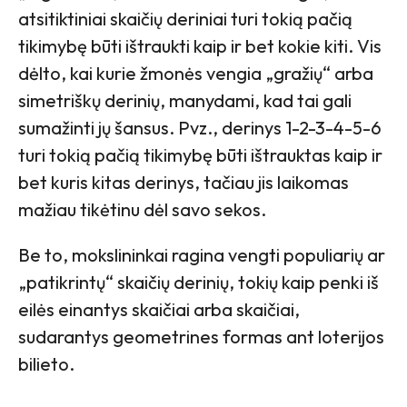
atsitiktiniai skaičių deriniai turi tokią pačią
tikimybę būti ištraukti kaip ir bet kokie kiti. Vis
dėlto, kai kurie žmonės vengia „gražių“ arba
simetriškų derinių, manydami, kad tai gali
sumažinti jų šansus. Pvz., derinys 1-2-3-4-5-6
turi tokią pačią tikimybę būti ištrauktas kaip ir
bet kuris kitas derinys, tačiau jis laikomas
mažiau tikėtinu dėl savo sekos.
Be to, mokslininkai ragina vengti populiarių ar
„patikrintų“ skaičių derinių, tokių kaip penki iš
eilės einantys skaičiai arba skaičiai,
sudarantys geometrines formas ant loterijos
bilieto.