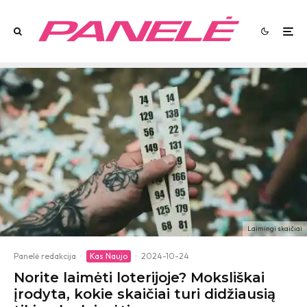
Laimingi skaičiai
Panelė redakcija
·
Kas Naujo
·
2024-10-24
Norite laimėti loterijoje? Moksliškai
įrodyta, kokie skaičiai turi didžiausią