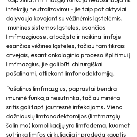
infekcijų neutralizavimu – jie taip pat aktyviai
dalyvauja kovojant su vėžinėmis ląstelėmis.
Imuninės sistemos ląstelės, esančios
limfmazgiuose, atpažįsta ir naikina limfoje
esančias vėžines ląsteles, tačiau tam tikrais
atvejais, esant onkologinio proceso išplitimui į
limfmazgius, jie gali būti chirurgiškai
pašalinami, atliekant limfonodektomiją.
Pašalinus limfmazgius, paprastai bendra
imuninė funkcija nesutrinka, tačiau minėta
sritis gali tapti jautresnė infekcijoms. Viena
dažniausių limfonodektomijos (limfmazgių
šalinimo) komplikacijų yra limfedema, kuomet
sutrinka limfos cirkuliacija ir pradeda kauptis