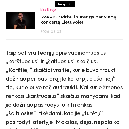
Taip pat žr
Kas Naujo
SVARBU: Pitbull surengs dar vieną
koncertą Lietuvoje!
2026-08-03
Taip pat yra teorijų apie vadinamuosius
„karštuosius“ ir „šaltuosius“ skaičius.
„Karštieji“ skaičiai yra tie, kurie buvo traukti
dažniau per pastarąjį laikotarpį, o „šaltieji“ –
tie, kurie buvo rečiau traukti. Kai kurie žmonės
renkasi „karštuosius“ skaičius manydami, kad
jie dažniau pasirodys, o kiti renkasi
„šaltuosius“, tikėdami, kad jie „turėtų“
pasirodyti ateityje. Mokslas, deja, nepalaiko