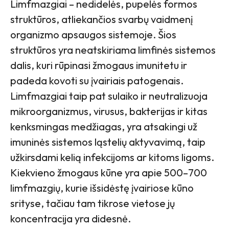
Limfmazgiai – nedidelės, pupelės formos
struktūros, atliekančios svarbų vaidmenį
organizmo apsaugos sistemoje. Šios
struktūros yra neatskiriama limfinės sistemos
dalis, kuri rūpinasi žmogaus imunitetu ir
padeda kovoti su įvairiais patogenais.
Limfmazgiai taip pat sulaiko ir neutralizuoja
mikroorganizmus, virusus, bakterijas ir kitas
kenksmingas medžiagas, yra atsakingi už
imuninės sistemos ląstelių aktyvavimą, taip
užkirsdami kelią infekcijoms ar kitoms ligoms.
Kiekvieno žmogaus kūne yra apie 500–700
limfmazgių, kurie išsidėstę įvairiose kūno
srityse, tačiau tam tikrose vietose jų
koncentracija yra didesnė.