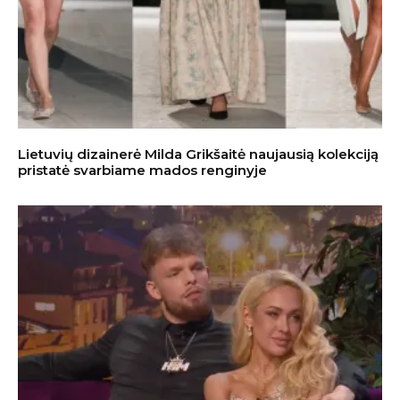
Lietuvių dizainerė Milda Grikšaitė naujausią kolekciją
pristatė svarbiame mados renginyje