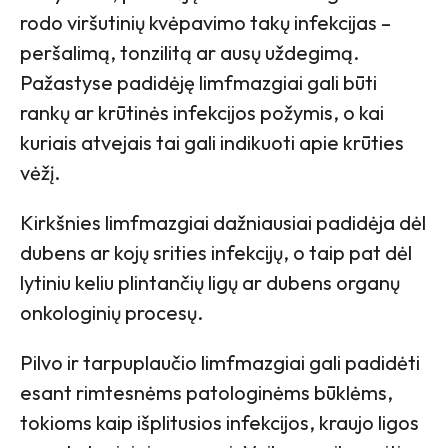
rodo viršutinių kvėpavimo takų infekcijas –
peršalimą, tonzilitą ar ausų uždegimą.
Pažastyse padidėję limfmazgiai gali būti
rankų ar krūtinės infekcijos požymis, o kai
kuriais atvejais tai gali indikuoti apie krūties
vėžį.
Kirkšnies limfmazgiai dažniausiai padidėja dėl
dubens ar kojų srities infekcijų, o taip pat dėl
lytiniu keliu plintančių ligų ar dubens organų
onkologinių procesų.
Pilvo ir tarpuplaučio limfmazgiai gali padidėti
esant rimtesnėms patologinėms būklėms,
tokioms kaip išplitusios infekcijos, kraujo ligos