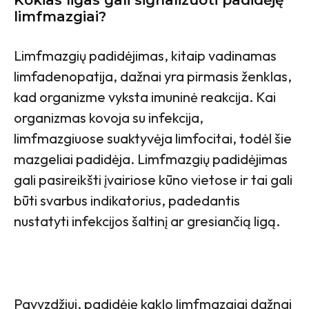
Kokias ligas gali signalizuoti padidėję
limfmazgiai?
Limfmazgių padidėjimas, kitaip vadinamas
limfadenopatija, dažnai yra pirmasis ženklas,
kad organizme vyksta imuninė reakcija. Kai
organizmas kovoja su infekcija,
limfmazgiuose suaktyvėja limfocitai, todėl šie
mazgeliai padidėja. Limfmazgių padidėjimas
gali pasireikšti įvairiose kūno vietose ir tai gali
būti svarbus indikatorius, padedantis
nustatyti infekcijos šaltinį ar gresiančią ligą.
Pavyzdžiui, padidėję kaklo limfmazgiai dažnai