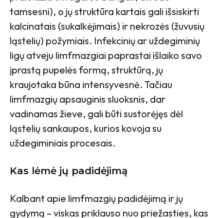
tamsesni), o jų struktūra kartais gali išsiskirti
kalcinatais (sukalkėjimais) ir nekrozės (žuvusių
ląstelių) požymiais. Infekcinių ar uždegiminių
ligų atveju limfmazgiai paprastai išlaiko savo
įprastą pupelės formą, struktūrą, jų
kraujotaka būna intensyvesnė. Tačiau
limfmazgių apsauginis sluoksnis, dar
vadinamas žieve, gali būti sustorėjęs dėl
ląstelių sankaupos, kurios kovoja su
uždegiminiais procesais.
Kas lėmė jų padidėjimą
Kalbant apie limfmazgių padidėjimą ir jų
gydymą – viskas priklauso nuo priežasties, kas