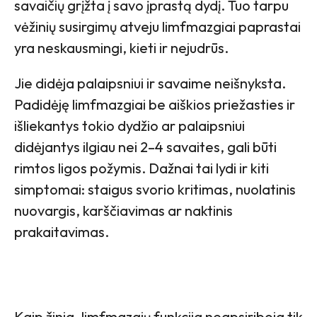
savaičių grįžta į savo įprastą dydį. Tuo tarpu
vėžinių susirgimų atveju limfmazgiai paprastai
yra neskausmingi, kieti ir nejudrūs.
Jie didėja palaipsniui ir savaime neišnyksta.
Padidėję limfmazgiai be aiškios priežasties ir
išliekantys tokio dydžio ar palaipsniui
didėjantys ilgiau nei 2–4 savaites, gali būti
rimtos ligos požymis. Dažnai tai lydi ir kiti
simptomai: staigus svorio kritimas, nuolatinis
nuovargis, karščiavimas ar naktinis
prakaitavimas.
Kaip žinia, limfmazgių funkcija neapsiriboja tik