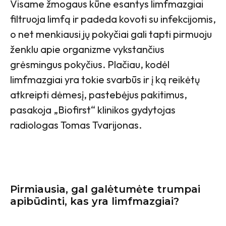
Visame žmogaus kūne esantys limfmazgiai
filtruoja limfą ir padeda kovoti su infekcijomis,
o net menkiausi jų pokyčiai gali tapti pirmuoju
ženklu apie organizme vykstančius
grėsmingus pokyčius. Plačiau, kodėl
limfmazgiai yra tokie svarbūs ir į ką reikėtų
atkreipti dėmesį, pastebėjus pakitimus,
pasakoja „Biofirst“ klinikos gydytojas
radiologas Tomas Tvarijonas.
Pirmiausia, gal galėtumėte trumpai
apibūdinti, kas yra limfmazgiai?