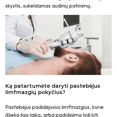
skystis, sukeldamas audinių patinimą.
Ką patartumėte daryti pastebėjus
limfmazgių pokyčius?
Pastebėjus padidėjusius limfmazgius, kurie
išlieka ilgą laiką, arba padidėjimą lydi kiti