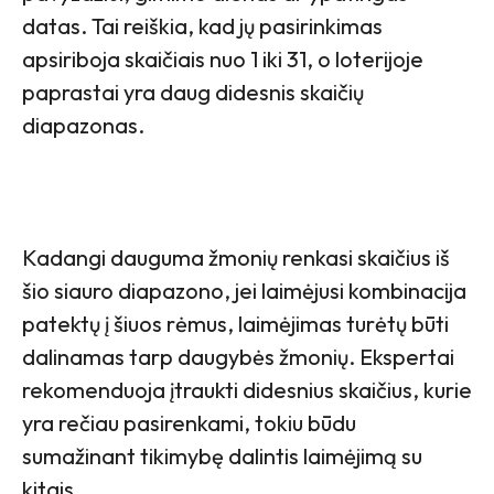
datas. Tai reiškia, kad jų pasirinkimas
apsiriboja skaičiais nuo 1 iki 31, o loterijoje
paprastai yra daug didesnis skaičių
diapazonas.
Kadangi dauguma žmonių renkasi skaičius iš
šio siauro diapazono, jei laimėjusi kombinacija
patektų į šiuos rėmus, laimėjimas turėtų būti
dalinamas tarp daugybės žmonių. Ekspertai
rekomenduoja įtraukti didesnius skaičius, kurie
yra rečiau pasirenkami, tokiu būdu
sumažinant tikimybę dalintis laimėjimą su
kitais.