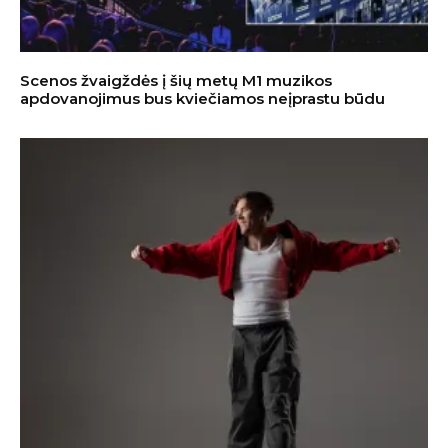
Scenos žvaigždės į šių metų M1 muzikos
apdovanojimus bus kviečiamos neįprastu būdu