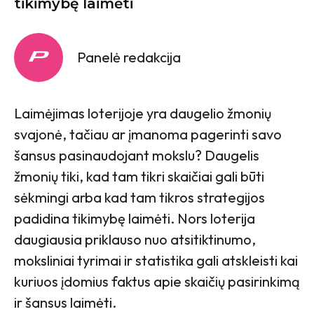
tikimybę laimėti
Panelė redakcija
Laimėjimas loterijoje yra daugelio žmonių
svajonė, tačiau ar įmanoma pagerinti savo
šansus pasinaudojant mokslu? Daugelis
žmonių tiki, kad tam tikri skaičiai gali būti
sėkmingi arba kad tam tikros strategijos
padidina tikimybę laimėti. Nors loterija
daugiausia priklauso nuo atsitiktinumo,
moksliniai tyrimai ir statistika gali atskleisti kai
kuriuos įdomius faktus apie skaičių pasirinkimą
ir šansus laimėti.