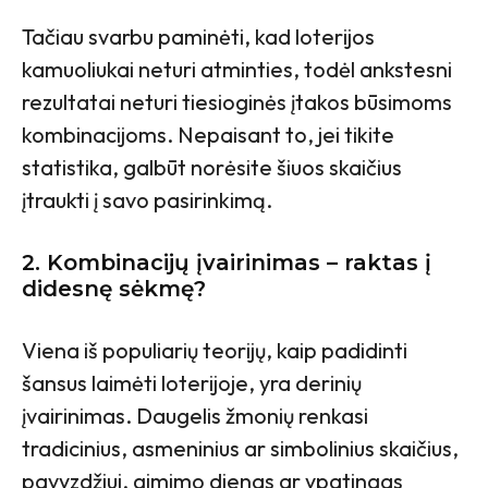
Tačiau svarbu paminėti, kad loterijos
kamuoliukai neturi atminties, todėl ankstesni
rezultatai neturi tiesioginės įtakos būsimoms
kombinacijoms. Nepaisant to, jei tikite
statistika, galbūt norėsite šiuos skaičius
įtraukti į savo pasirinkimą.
2.
Kombinacijų įvairinimas – raktas į
didesnę sėkmę?
Viena iš populiarių teorijų, kaip padidinti
šansus laimėti loterijoje, yra derinių
įvairinimas. Daugelis žmonių renkasi
tradicinius, asmeninius ar simbolinius skaičius,
pavyzdžiui, gimimo dienas ar ypatingas