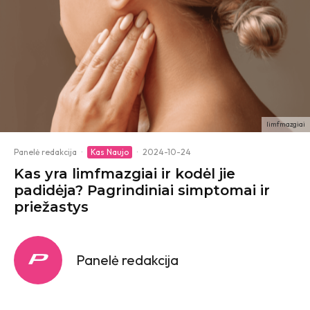
limfmazgiai
Panelė redakcija
·
Kas Naujo
·
2024-10-24
Kas yra limfmazgiai ir kodėl jie
padidėja? Pagrindiniai simptomai ir
priežastys
Panelė redakcija