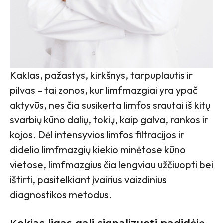
Kaklas, pažastys, kirkšnys, tarpuplautis ir
pilvas – tai zonos, kur limfmazgiai yra ypač
aktyvūs, nes čia susikerta limfos srautai iš kitų
svarbių kūno dalių, tokių, kaip galva, rankos ir
kojos. Dėl intensyvios limfos filtracijos ir
didelio limfmazgių kiekio minėtose kūno
vietose, limfmazgius čia lengviau užčiuopti bei
ištirti, pasitelkiant įvairius vaizdinius
diagnostikos metodus.