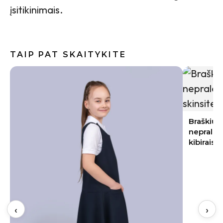
įsitikinimais.
TAIP PAT SKAITYKITE
Braškių sodinimas rugpjūtį 2026:
nepraleiskite šių datų – kitąmet skinsite
kibirais
Baklažan
kremiška,
‹
›
užkandži