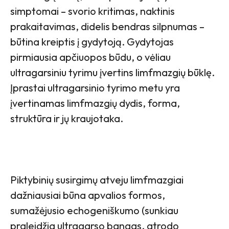
simptomai – svorio kritimas, naktinis
prakaitavimas, didelis bendras silpnumas –
būtina kreiptis į gydytoją. Gydytojas
pirmiausia apčiuopos būdu, o vėliau
ultragarsiniu tyrimu įvertins limfmazgių būklę.
Įprastai ultragarsinio tyrimo metu yra
įvertinamas limfmazgių dydis, forma,
struktūra ir jų kraujotaka.
Piktybinių susirgimų atveju limfmazgiai
dažniausiai būna apvalios formos,
sumažėjusio echogeniškumo (sunkiau
praleidžia ultragarso bangas, atrodo