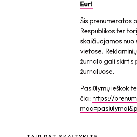
Eur!
Šis prenumeratos p
Respublikos teritor
skaičiuojamos nuo 
vietose. Reklaminių
žurnalo gali skirt
žurnaluose.
Pasiūlymų ieškokite
čia:
https://prenum
mod=pasiulymai&
TAIP PAT SKAITYKITE