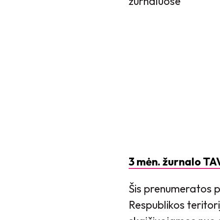
žurnaluose
3 mėn. žurnalo TA
Šis prenumeratos p
Respublikos teritor