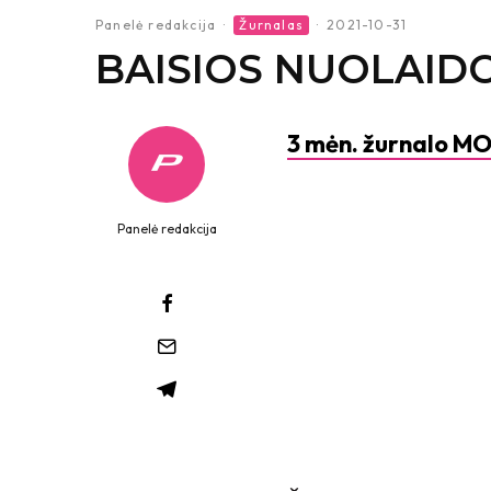
Panelė redakcija
·
Žurnalas
·
2021-10-31
BAISIOS NUOLAID
3 mėn. žurnalo MO
Panelė redakcija