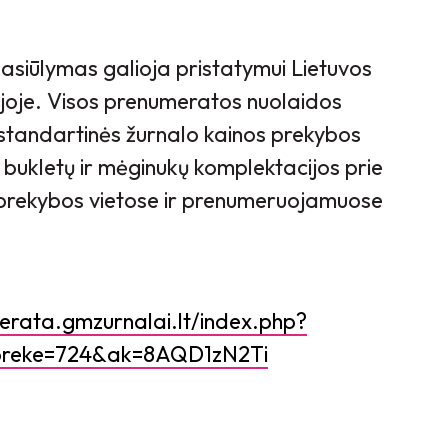
asiūlymas galioja pristatymui Lietuvos
ijoje. Visos prenumeratos nuolaidos
standartinės žurnalo kainos prekybos
 bukletų ir mėginukų komplektacijos prie
is prekybos vietose ir prenumeruojamuose
erata.gmzurnalai.lt/index.php?
preke=724&ak=8AQD1zN2Ti