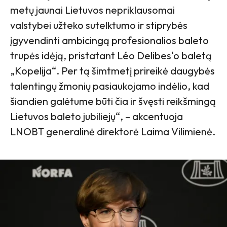
metų jaunai Lietuvos nepriklausomai
valstybei užteko sutelktumo ir stiprybės
įgyvendinti ambicingą profesionalios baleto
trupės idėją, pristatant Léo Delibes‘o baletą
„Kopelija“. Per tą šimtmetį prireikė daugybės
talentingų žmonių pasiaukojamo indėlio, kad
šiandien galėtume būti čia ir švęsti reikšmingą
Lietuvos baleto jubiliejų“, – akcentuoja
LNOBT generalinė direktorė Laima Vilimienė.