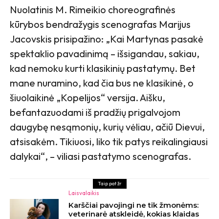
Nuolatinis M. Rimeikio choreografinės
kūrybos bendražygis scenografas Marijus
Jacovskis prisipažino: „Kai Martynas pasakė
spektaklio pavadinimą – išsigandau, sakiau,
kad nemoku kurti klasikinių pastatymų. Bet
mane nuramino, kad čia bus ne klasikinė, o
šiuolaikinė „Kopelijos“ versija. Aišku,
befantazuodami iš pradžių prigalvojom
daugybę nesąmonių, kurių vėliau, ačiū Dievui,
atsisakėm. Tikiuosi, liko tik patys reikalingiausi
dalykai“, – viliasi pastatymo scenografas.
Taip pat žr
Laisvalaikis
Karščiai pavojingi ne tik žmonėms:
veterinarė atskleidė, kokias klaidas