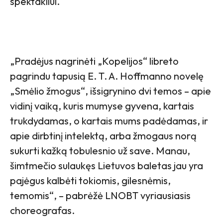
spektakliui.
„Pradėjus nagrinėti „Kopelijos“ libreto
pagrindu tapusią E. T. A. Hoffmanno novelę
„Smėlio žmogus“, išsigrynino dvi temos – apie
vidinį vaiką, kuris mumyse gyvena, kartais
trukdydamas, o kartais mums padėdamas, ir
apie dirbtinį intelektą, arba žmogaus norą
sukurti kažką tobulesnio už save. Manau,
šimtmečio sulaukęs Lietuvos baletas jau yra
pajėgus kalbėti tokiomis, gilesnėmis,
temomis“, – pabrėžė LNOBT vyriausiasis
choreografas.