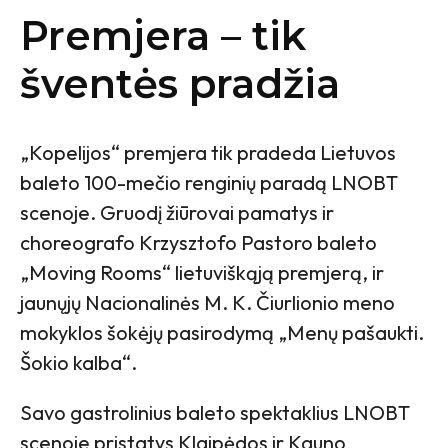
Premjera – tik
šventės pradžia
„Kopelijos“ premjera tik pradeda Lietuvos
baleto 100-mečio renginių paradą LNOBT
scenoje. Gruodį žiūrovai pamatys ir
choreografo Krzysztofo Pastoro baleto
„Moving Rooms“ lietuviškąją premjerą, ir
jaunųjų Nacionalinės M. K. Čiurlionio meno
mokyklos šokėjų pasirodymą „Menų pašaukti.
Šokio kalba“.
Savo gastrolinius baleto spektaklius LNOBT
scenoje pristatys Klaipėdos ir Kauno