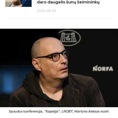
daro daugelis šunų šeimininkų
2026-08-05
Spaudos k
onferencija, “Kopelija”, LNOBT, Martyno Aleksos nuotr.