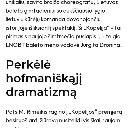
unikaliu, savito braižo choreografu, Lietuvos
baleto gimtadieniui su aukščiausio lygio
lietuvių kūrėjų komanda dovanojančiu
istorijoje išliksiantį spektaklį. Ši „Kopelija” – tai
pirmasis naujojo šimtmečio puslapis“, – teigia
LNOBT baleto meno vadovė Jurgita Dronina.
Perkėlė
hofmaniškąjį
dramatizmą
Pats M. Rimeikis ragino į „Kopelijos“ premjerą
besiruošiantį žiūrovą nusiteikti visiškai naujam