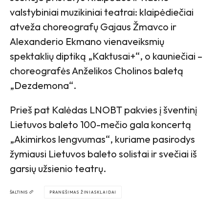
valstybiniai muzikiniai teatrai: klaipėdiečiai
atveža choreografų Gajaus Žmavco ir
Alexanderio Ekmano vienaveiksmių
spektaklių diptiką „Kaktusai+“, o kauniečiai –
choreografės Anželikos Cholinos baletą
„Dezdemona“.
Prieš pat Kalėdas LNOBT pakvies į šventinį
Lietuvos baleto 100-mečio gala koncertą
„Akimirkos lengvumas“, kuriame pasirodys
žymiausi Lietuvos baleto solistai ir svečiai iš
garsių užsienio teatrų.
ŠALTINIS
PRANEŠIMAS ŽINIASKLAIDAI