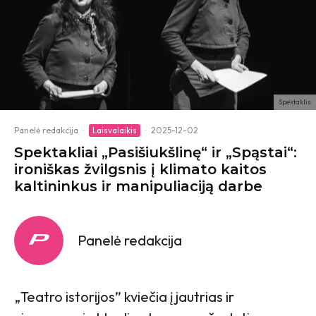
Spektaklis
Panelė redakcija
·
Laisvalaikis
·
2025-12-02
Spektakliai „Pasišiukšlinę“ ir „Spąstai“:
ironiškas žvilgsnis į klimato kaitos
kaltininkus ir manipuliaciją darbe
Panelė redakcija
„Teatro istorijos” kviečia į jautrias ir