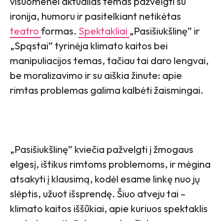
visuomenei aktualias temas pažvelgti su
ironija, humoru ir pasitelkiant netikėtas
teatro
formas.
Spektakliai
„Pasišiukšlinę” ir
„Spąstai” tyrinėja klimato kaitos bei
manipuliacijos temas, tačiau tai daro lengvai,
be moralizavimo ir su aiškia žinute: apie
rimtas problemas galima kalbėti žaismingai.
„Pasišiukšlinę” kviečia pažvelgti į žmogaus
elgesį, ištikus rimtoms problemoms, ir mėgina
atsakyti į klausimą, kodėl esame linkę nuo jų
slėptis, užuot išsprendę. Šiuo atveju tai –
klimato kaitos iššūkiai, apie kuriuos spektaklis