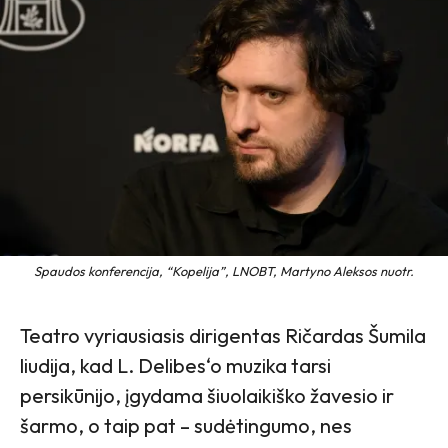
Spaudos konferencija, “Kopelija”, LNOBT, Martyno Aleksos nuotr.
Teatro vyriausiasis dirigentas Ričardas Šumila
liudija, kad L. Delibes‘o muzika tarsi
persikūnijo, įgydama šiuolaikiško žavesio ir
šarmo, o taip pat – sudėtingumo, nes