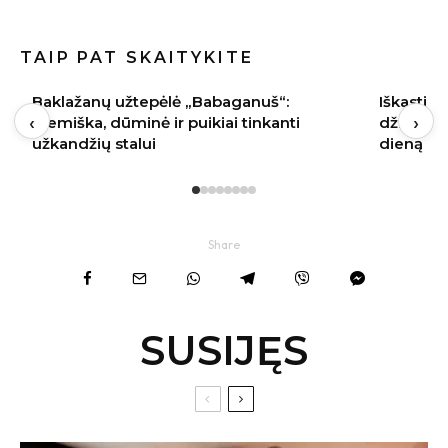
TAIP PAT SKAITYKITE
Iškasti svogūnai pradėjo pūti: dažniausia
Pomidorų
‹
›
džiovinimo klaida padaroma pirmąją
išskirtin
dieną
Share
SUSIJĘS