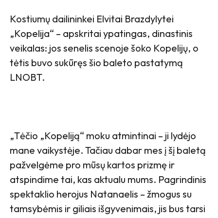
Kostiumų dailininkei Elvitai Brazdylytei
„Kopelija“ – apskritai ypatingas, dinastinis
veikalas: jos senelis scenoje šoko Kopelijų, o
tėtis buvo sukūręs šio baleto pastatymą
LNOBT.
„Tėčio „Kopeliją“ moku atmintinai – ji lydėjo
mane vaikystėje. Tačiau dabar mes į šį baletą
pažvelgėme pro mūsų kartos prizmę ir
atspindime tai, kas aktualu mums. Pagrindinis
spektaklio herojus Natanaelis – žmogus su
tamsybėmis ir giliais išgyvenimais, jis bus tarsi