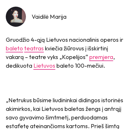
Vaidilė Marija
Gruodžio 4-ąją Lietuvos nacionalinis operos ir
baleto
teatras
kviečia žiūrovus į išskirtinį
vakarą – teatre vyks „Kopelijos“
premjera
,
dedikuota
Lietuvos
baleto 100-mečiui.
„Netrukus būsime liudininkai didingos istorinės
akimirkos, kai Lietuvos baletas žengs į antrąjį
savo gyvavimo šimtmetį, perduodamas
estafetę ateinančioms kartoms. Prieš šimtą