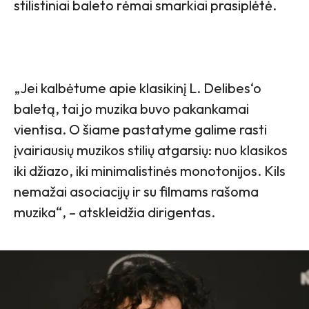
stilistiniai baleto rėmai smarkiai prasiplėtė.
„Jei kalbėtume apie klasikinį L. Delibes‘o
baletą, tai jo muzika buvo pakankamai
vientisa. O šiame pastatyme galime rasti
įvairiausių muzikos stilių atgarsių: nuo klasikos
iki džiazo, iki minimalistinės monotonijos. Kils
nemažai asociacijų ir su filmams rašoma
muzika“, – atskleidžia dirigentas.