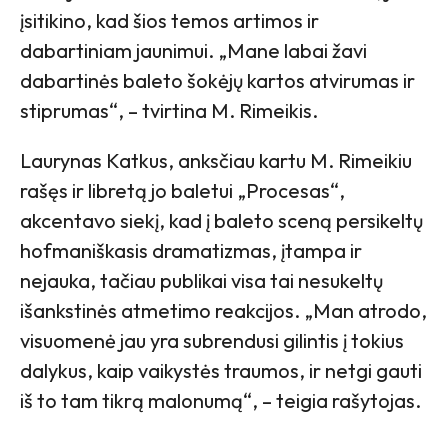
įsitikino, kad šios temos artimos ir
dabartiniam jaunimui. „Mane labai žavi
dabartinės baleto šokėjų kartos atvirumas ir
stiprumas“, – tvirtina M. Rimeikis.
Laurynas Katkus, anksčiau kartu M. Rimeikiu
rašęs ir libretą jo baletui „Procesas“,
akcentavo siekį, kad į baleto sceną persikeltų
hofmaniškasis dramatizmas, įtampa ir
nejauka, tačiau publikai visa tai nesukeltų
išankstinės atmetimo reakcijos. „Man atrodo,
visuomenė jau yra subrendusi gilintis į tokius
dalykus, kaip vaikystės traumos, ir netgi gauti
iš to tam tikrą malonumą“, – teigia rašytojas.