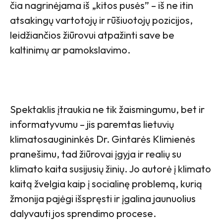
čia nagrinėjama iš „kitos pusės” – iš ne itin
atsakingų vartotojų ir rūšiuotojų pozicijos,
leidžiančios žiūrovui atpažinti save be
kaltinimų ar pamokslavimo.
Spektaklis įtraukia ne tik žaismingumu, bet ir
informatyvumu – jis paremtas lietuvių
klimatosaugininkės Dr. Gintarės Klimienės
pranešimu, tad žiūrovai įgyja ir realių su
klimato kaita susijusių žinių. Jo autorė į klimato
kaitą žvelgia kaip į socialinę problemą, kurią
žmonija pajėgi išspręsti ir įgalina jaunuolius
dalyvauti jos sprendimo procese.