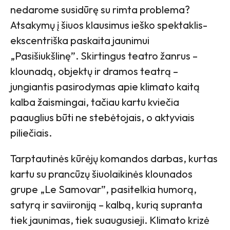
nedarome susidūrę su rimta problema?
Atsakymų į šiuos klausimus ieško spektaklis-
ekscentriška paskaita jaunimui
„Pasišiukšlinę”. Skirtingus teatro žanrus –
klounadą, objektų ir dramos teatrą –
jungiantis pasirodymas apie klimato kaitą
kalba žaismingai, tačiau kartu kviečia
paauglius būti ne stebėtojais, o aktyviais
piliečiais.
Tarptautinės kūrėjų komandos darbas, kurtas
kartu su prancūzų šiuolaikinės klounados
grupe „Le Samovar”, pasitelkia humorą,
satyrą ir saviironiją – kalbą, kurią supranta
tiek jaunimas, tiek suaugusieji. Klimato krizė