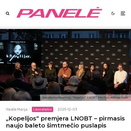
Spaudos konferencija, "Kopelija", LNOBT, Martyno Aleksos nuotr.
Vaidilė Marija
·
Laisvalaikis
·
2025-12-03
„Kopelijos“ premjera LNOBT – pirmasis
naujo baleto šimtmečio puslapis