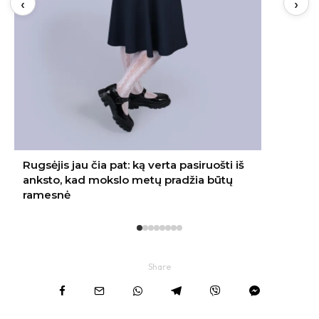
‹
›
Share