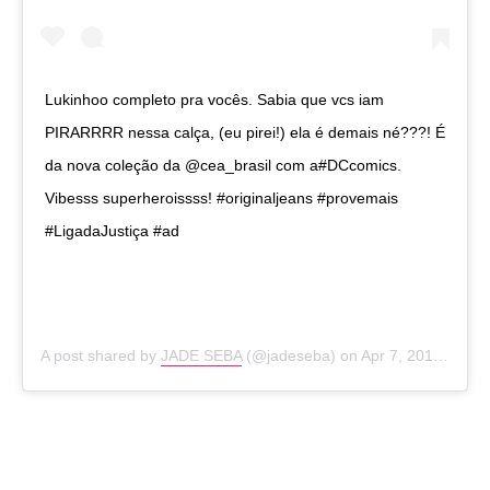
Lukinhoo completo pra vocês. Sabia que vcs iam
PIRARRRR nessa calça, (eu pirei!) ela é demais né???! É
da nova coleção da @cea_brasil com a#DCcomics.
Vibesss superheroissss! #originaljeans #provemais
#LigadaJustiça #ad
A post shared by
JADE SEBA
(@jadeseba) on
Apr 7, 2017 at 2:58pm PDT