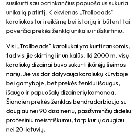
susikurti sau patinkančius papuošalus sukuria
unikalią patirtį. Kiekvienas „Trollbeads“
karoliukas turi reikšmę bei istoriją ir būtent tai
paverčia prekės ženklą unikaliu ir išskirtiniu.
Visi „Trollbeads“ karoliukai yra kurti rankomis,
tad visi jie skirtingi ir unikalūs. Iki 2000 m. visų
karoliukų dizainai buvo sukurti įkūrėjų šeimos
narių. Jie vis dar dalyvauja karoliukų kūryboje
bei gamyboje, bet prekės ženklui išaugus,
išaugo ir papuošalų dizainerių komanda.
Šiandien prekės ženklas bendradarbiauja su
daugiau nei 90 dizainerių, pasižyminčių dideliu
profesiniu meistriškumu, tarp kurių daugiau
nei 20 lietuvių.