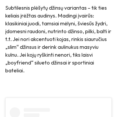
Subtilesnis plėšytų džinsų variantas – tik ties
keliais įrėžtas audinys. Madingi įvairūs:
klasikiniai juodi, tamsiai mėlyni, šviesūs žydri,
įdomesni raudoni, nutrinto džinso, pilki, balti ir
t.t. Jei nori akcentuoti kojas, rinkis siauručius
„slim“ džinsus ir derink aulinukus masyviu
kulnu. Jei kojų ryškinti nenori, tiks laisvi
„boyfriend“ silueto džinsai ir sportiniai
bateliai.