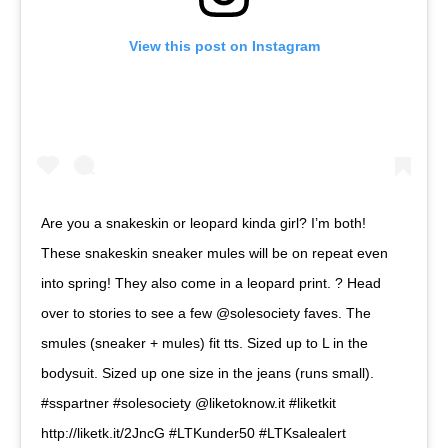
View this post on Instagram
Are you a snakeskin or leopard kinda girl? I’m both!
These snakeskin sneaker mules will be on repeat even
into spring! They also come in a leopard print. ? Head
over to stories to see a few @solesociety faves. The
smules (sneaker + mules) fit tts. Sized up to L in the
bodysuit. Sized up one size in the jeans (runs small).
#sspartner #solesociety @liketoknow.it #liketkit
http://liketk.it/2JncG #LTKunder50 #LTKsalealert