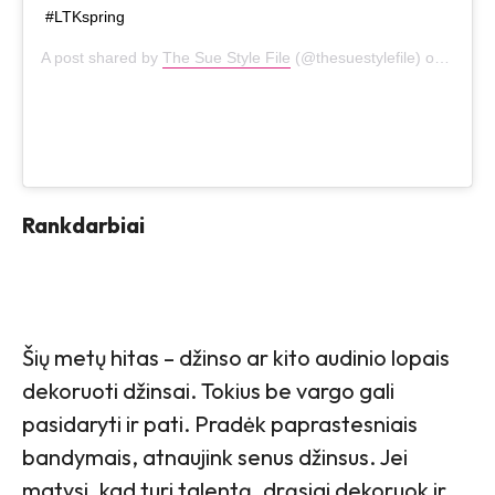
#LTKspring
A post shared by
The Sue Style File
(@thesuestylefile) on
Jan 21
Rankdarbiai
Šių metų hitas – džinso ar kito audinio lopais
dekoruoti džinsai. Tokius be vargo gali
pasidaryti ir pati. Pradėk paprastesniais
bandymais, atnaujink senus džinsus. Jei
matysi, kad turi talentą, drąsiai dekoruok ir