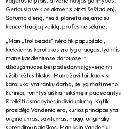
karjeros laiptais, atveria naujas galimybes.
Geriausia veiklos akmenis pirkti šeštadienį,
Saturno dieną, nes ši planeta siejama su
koncentracija į veiklą, profesine sėkme.
„Man „Trollbeads“ nėra tik papuošalai,
kiekvienas karoliukas yra lyg draugas, lydintis
mane kasdieniuose darbuose ir
džiaugsmuose bei padedantis įgyvendinti
užsibrėžtus tikslus. Mane žavi tai, kad visi
karoliukai yra rankų darbo, jie lyg maži meno
kūriniai, turintys aiškią reikšmę ir padedantys
išreikšti asmenybės individualumą. Kątik
prasidėjo Vandenio era, kurios principas yra
orginalumas, savitumas, naujų, originalių
sprendimų paieškos. Man kaip Vandeniui