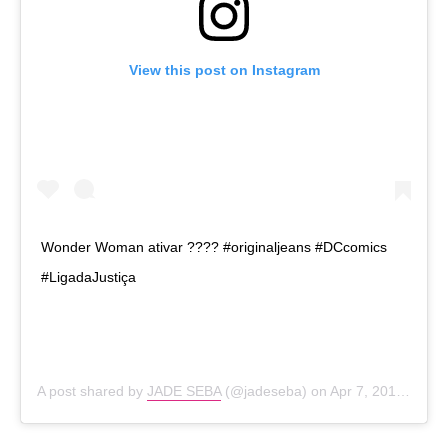
View this post on Instagram
Wonder Woman ativar ???? #originaljeans #DCcomics
#LigadaJustiça
A post shared by
JADE SEBA
(@jadeseba) on
Apr 7, 2017 at 9:22am PDT