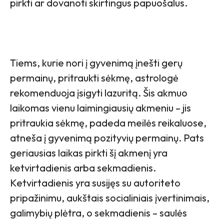
pirkti ar dovanoti skirtingus papuošalus.
Tiems, kurie nori į gyvenimą įnešti gerų
permainų, pritraukti sėkmę, astrologė
rekomenduoja įsigyti lazuritą. Šis akmuo
laikomas vienu laimingiausių akmeniu – jis
pritraukia sėkmę, padeda meilės reikaluose,
atneša į gyvenimą pozityvių permainų. Pats
geriausias laikas pirkti šį akmenį yra
ketvirtadienis arba sekmadienis.
Ketvirtadienis yra susijęs su autoriteto
pripažinimu, aukštais socialiniais įvertinimais,
galimybių plėtra, o sekmadienis – saulės