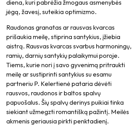
diena, kuri pabrėžia žmogaus asmenybės
jėgą, žavesį, suteikia optimizmo.
Raudonas granatas ar rausvas kvarcas
prišaukia meilę, stiprina santykius, įžiebia
aistrą. Rausvas kvarcas svarbus harmoningų,
ramių, darnių santykių palaikymui poroje.
Tiems, kurie nori į savo gyvenimą pritraukti
meilę ar sustiprinti santykius su esamu
partneriu P. Kelertienė pataria dėvėti
rausvos, raudonos ir baltos spalvų
papuošalus. Šių spalvų derinys puikiai tinka
siekiant užmegzti romantišką pažintį. Meilės
akmenis geriausia pirkti penktadienį.