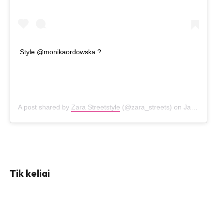
Style @monikaordowska ?
A post shared by
Zara Streetstyle
(@zara_streets) on
Jan 19, 2020 at 1:17am PST
Tik keliai