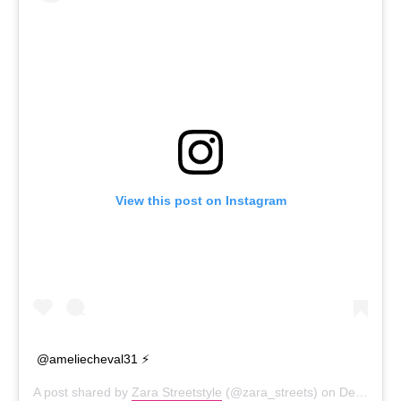
View this post on Instagram
@ameliecheval31 ⚡️
A post shared by
Zara Streetstyle
(@zara_streets) on
Dec 8, 2019 at 8:30am PST