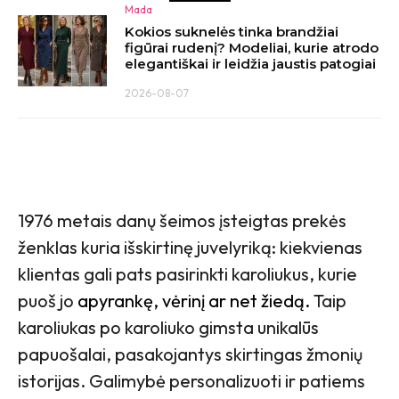
Mada
Kokios suknelės tinka brandžiai
figūrai rudenį? Modeliai, kurie atrodo
elegantiškai ir leidžia jaustis patogiai
2026-08-07
1976 metais danų šeimos įsteigtas prekės
ženklas kuria išskirtinę juvelyriką: kiekvienas
klientas gali pats pasirinkti karoliukus, kurie
puoš jo
apyrankę, vėrinį ar net žiedą.
Taip
karoliukas po karoliuko gimsta unikalūs
papuošalai, pasakojantys skirtingas žmonių
istorijas. Galimybė personalizuoti ir patiems