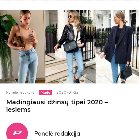
Panelė redakcija
·
Mada
·
2020-01-22
Madingiausi džinsų tipai 2020 –
iesiems
Panelė redakcija