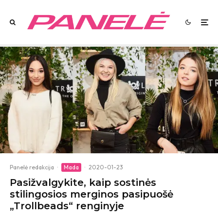
Panelė redakcija
·
Mada
·
2020-01-23
Pasižvalgykite, kaip sostinės
stilingosios merginos pasipuošė
„Trollbeads“ renginyje