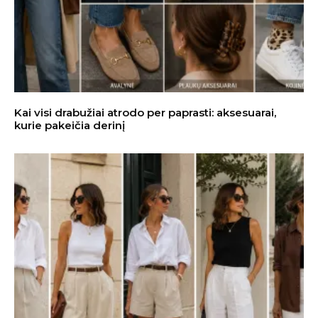
Kai visi drabužiai atrodo per paprasti: aksesuarai,
kurie pakeičia derinį