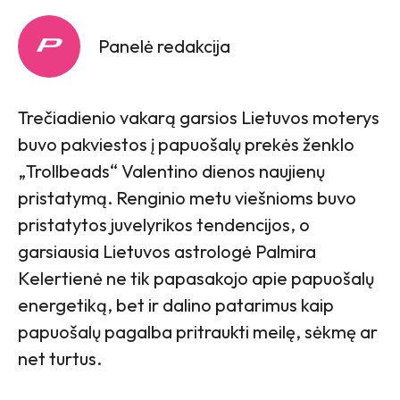
Panelė redakcija
Trečiadienio vakarą garsios Lietuvos moterys
buvo pakviestos į papuošalų prekės ženklo
„Trollbeads“ Valentino dienos naujienų
pristatymą. Renginio metu viešnioms buvo
pristatytos juvelyrikos tendencijos, o
garsiausia Lietuvos astrologė Palmira
Kelertienė ne tik papasakojo apie papuošalų
energetiką, bet ir dalino patarimus kaip
papuošalų pagalba pritraukti meilę, sėkmę ar
net turtus.