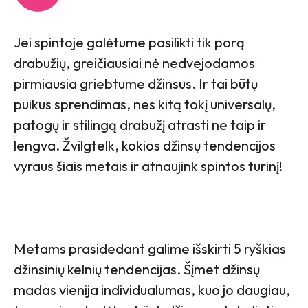
Jei spintoje galėtume pasilikti tik porą
drabužių, greičiausiai nė nedvejodamos
pirmiausia griebtume džinsus. Ir tai būtų
puikus sprendimas, nes kitą tokį universalų,
patogų ir stilingą drabužį atrasti ne taip ir
lengva. Žvilgtelk, kokios džinsų tendencijos
vyraus šiais metais ir atnaujink spintos turinį!
Metams prasidedant galime išskirti 5 ryškias
džinsinių kelnių tendencijas. Šįmet džinsų
madas vienija individualumas, kuo jo daugiau,