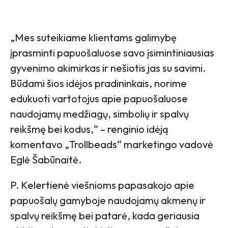
„Mes suteikiame klientams galimybę
įprasminti papuošaluose savo įsimintiniausias
gyvenimo akimirkas ir nešiotis jas su savimi.
Būdami šios idėjos pradininkais, norime
edukuoti vartotojus apie papuošaluose
naudojamų medžiagų, simbolių ir spalvų
reikšmę bei kodus,“ – renginio idėją
komentavo „Trollbeads“ marketingo vadovė
Eglė Šabūnaitė.
P. Kelertienė viešnioms papasakojo apie
papuošalų gamyboje naudojamų akmenų ir
spalvų reikšmę bei patarė, kada geriausia