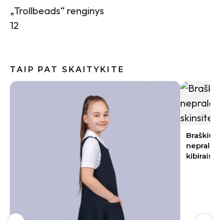
„Trollbeads“ renginys
12
TAIP PAT SKAITYKITE
Baklažan
kremiška,
užkandži
Braškių sodinimas rugpjūtį 2026:
nepraleiskite šių datų – kitąmet skinsite
kibirais