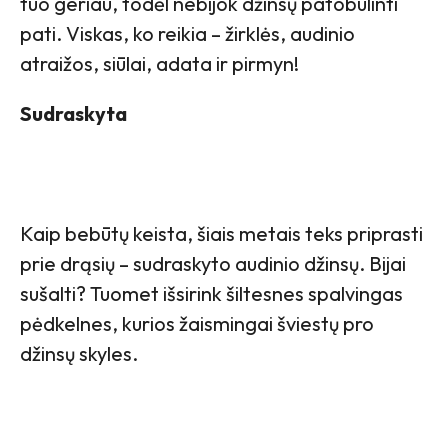
tuo geriau, todėl nebijok džinsų patobulinti
pati. Viskas, ko reikia – žirklės, audinio
atraižos, siūlai, adata ir pirmyn!
Sudraskyta
Kaip bebūtų keista, šiais metais teks priprasti
prie drąsių – sudraskyto audinio džinsų. Bijai
sušalti? Tuomet išsirink šiltesnes spalvingas
pėdkelnes, kurios žaismingai šviestų pro
džinsų skyles.