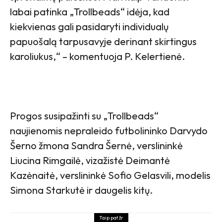
labai patinka „Trollbeads“ idėja, kad
kiekvienas gali pasidaryti individualų
papuošalą tarpusavyje derinant skirtingus
karoliukus,“ – komentuoja P. Kelertienė.
Progos susipažinti su „Trollbeads“
naujienomis nepraleido futbolininko Darvydo
Šerno žmona Sandra Šernė, verslininkė
Liucina Rimgailė, vizažistė Deimantė
Kazėnaitė, verslininkė Sofio Gelasvili, modelis
Simona Starkutė ir daugelis kitų.
Taip pat žr