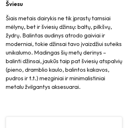
Šviesu
Šiais metais dairykis ne tik įprastų tamsiai
mėlynų, bet ir šviesių džinsų: baltų, pilkšvų,
žydrų. Balintas audinys atrodo gaiviai ir
moderniai, tokie džinsai tavo įvaizdžiui suteiks
unikalumo. Madingas šių metų derinys –
balinti džinsai, jaukūs taip pat šviesių atspalvių
(pieno, dramblio kaulo, balintos kakavos,
pudros ir t.t.) mezginiai ir minimalistiniai
metalu žvilgantys aksesuarai.