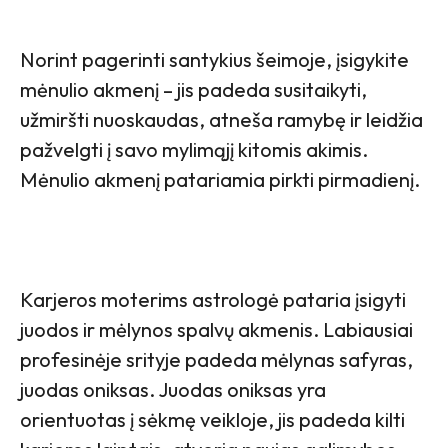
Norint pagerinti santykius šeimoje, įsigykite
mėnulio akmenį – jis padeda susitaikyti,
užmiršti nuoskaudas, atneša ramybę ir leidžia
pažvelgti į savo mylimąjį kitomis akimis.
Mėnulio akmenį patariamia pirkti pirmadienį.
Karjeros moterims astrologė pataria įsigyti
juodos ir mėlynos spalvų akmenis. Labiausiai
profesinėje srityje padeda mėlynas safyras,
juodas oniksas. Juodas oniksas yra
orientuotas į sėkmę veikloje, jis padeda kilti