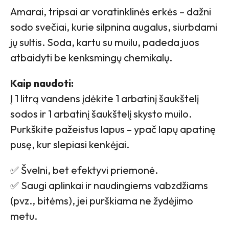
Amarai, tripsai ar voratinklinės erkės – dažni
sodo svečiai, kurie silpnina augalus, siurbdami
jų sultis. Soda, kartu su muilu, padeda juos
atbaidyti be kenksmingų chemikalų.
Kaip naudoti:
Į 1 litrą vandens įdėkite 1 arbatinį šaukštelį
sodos ir 1 arbatinį šaukštelį skysto muilo.
Purkškite pažeistus lapus – ypač lapų apatinę
pusę, kur slepiasi kenkėjai.
✅ Švelni, bet efektyvi priemonė.
✅ Saugi aplinkai ir naudingiems vabzdžiams
(pvz., bitėms), jei purškiama ne žydėjimo
metu.