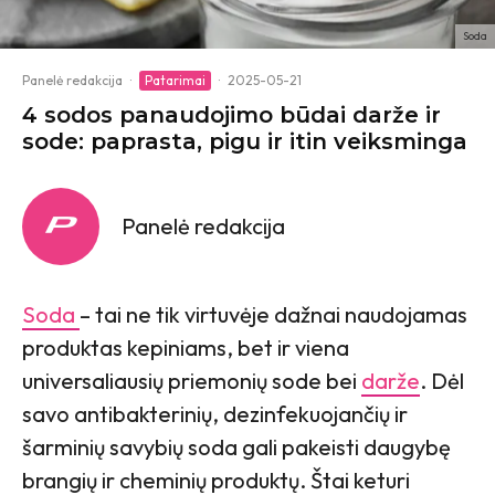
Soda
Panelė redakcija
·
Patarimai
·
2025-05-21
4 sodos panaudojimo būdai darže ir
sode: paprasta, pigu ir itin veiksminga
Panelė redakcija
Soda
– tai ne tik virtuvėje dažnai naudojamas
produktas kepiniams, bet ir viena
universaliausių priemonių sode bei
darže
. Dėl
savo antibakterinių, dezinfekuojančių ir
šarminių savybių soda gali pakeisti daugybę
brangių ir cheminių produktų. Štai keturi