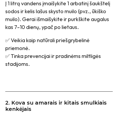
Į 1 litrą vandens įmaišykite 1 arbatinį šaukštelį
sodos ir kelis lašus skysto muilo (pvz., ūkiško
muilo). Gerai išmaišykite ir purkškite augalus
kas 7–10 dienų, ypač po lietaus.
✅ Veikia kaip natūrali priešgrybelinė
priemonė.
✅ Tinka prevencijai ir pradinėms miltligės
stadijoms.
2. Kova su amarais ir kitais smulkiais
kenkėjais