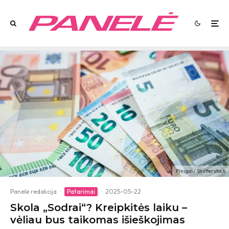
Pinigai / Shutterstock
Panelė redakcija
·
Patarimai
·
2025-05-22
Skola „Sodrai“? Kreipkitės laiku –
vėliau bus taikomas išieškojimas