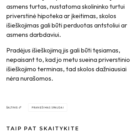
asmens turtas, nustatoma skolininko turtui
priverstinė hipoteka ar įkeitimas, skolos
išieškojimas gali būti perduotas antstoliui ar
asmens darbdaviui.
Pradėjus išieškojimą jis gali būti tęsiamas,
nepaisant to, kad jo metu sueina priverstinio
išieškojimo terminas, tad skolos dažniausiai
nėra nurašomos.
ŠALTINIS
PRANEŠIMAS SPAUDAI
TAIP PAT SKAITYKITE