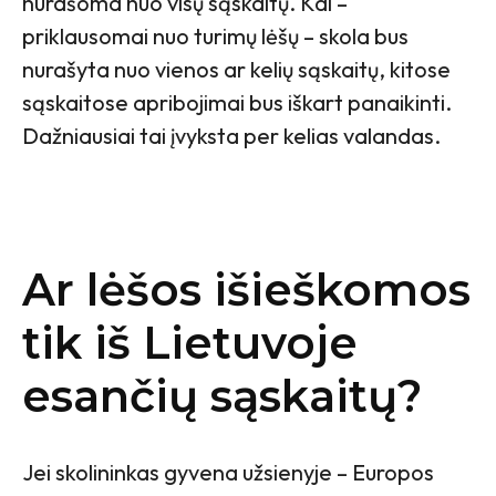
nurašoma nuo visų sąskaitų. Kai –
priklausomai nuo turimų lėšų – skola bus
nurašyta nuo vienos ar kelių sąskaitų, kitose
sąskaitose apribojimai bus iškart panaikinti.
Dažniausiai tai įvyksta per kelias valandas.
Ar lėšos išieškomos
tik iš Lietuvoje
esančių sąskaitų?
Jei skolininkas gyvena užsienyje – Europos