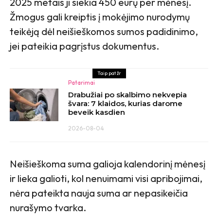
2025 metais ji siekia 450 eurų per mėnesį.
Žmogus gali kreiptis į mokėjimo nurodymų
teikėją dėl neišieškomos sumos padidinimo,
jei pateikia pagrįstus dokumentus.
Taip pat žr
Patarimai
Drabužiai po skalbimo nekvepia
švara: 7 klaidos, kurias darome
beveik kasdien
2026-08-04
Neišieškoma suma galioja kalendorinį mėnesį
ir lieka galioti, kol nenuimami visi apribojimai,
nėra pateikta nauja suma ar nepasikeičia
nurašymo tvarka.