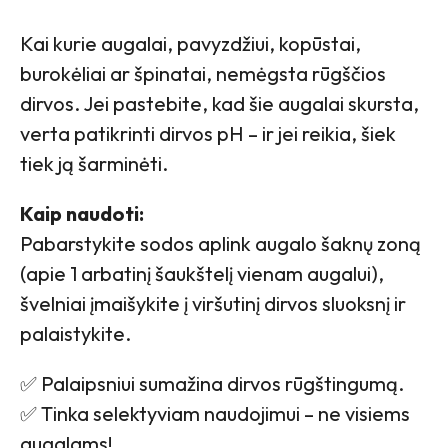
Kai kurie augalai, pavyzdžiui, kopūstai,
burokėliai ar špinatai, nemėgsta rūgščios
dirvos. Jei pastebite, kad šie augalai skursta,
verta patikrinti dirvos pH – ir jei reikia, šiek
tiek ją šarminėti.
Kaip naudoti:
Pabarstykite sodos aplink augalo šaknų zoną
(apie 1 arbatinį šaukštelį vienam augalui),
švelniai įmaišykite į viršutinį dirvos sluoksnį ir
palaistykite.
✅ Palaipsniui sumažina dirvos rūgštingumą.
✅ Tinka selektyviam naudojimui – ne visiems
augalams!