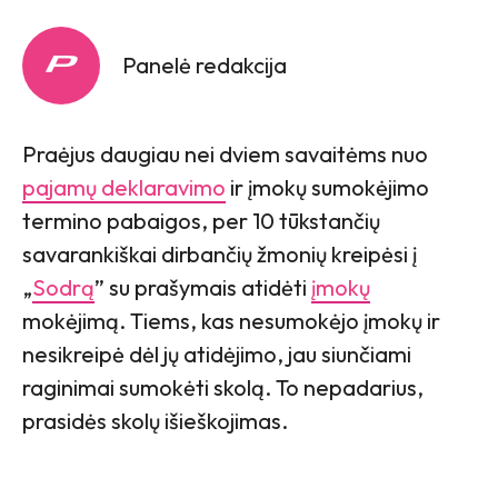
Panelė redakcija
Praėjus daugiau nei dviem savaitėms nuo
pajamų deklaravimo
ir įmokų sumokėjimo
termino pabaigos, per 10 tūkstančių
savarankiškai dirbančių žmonių kreipėsi į
„
Sodrą
” su prašymais atidėti
įmokų
mokėjimą. Tiems, kas nesumokėjo įmokų ir
nesikreipė dėl jų atidėjimo, jau siunčiami
raginimai sumokėti skolą. To nepadarius,
prasidės skolų išieškojimas.