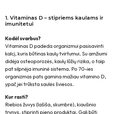
1. Vitaminas D – stipriems kaulams ir
imunitetui
Kodėl svarbus?
Vitaminas D padeda organizmui pasisavinti
kalcį, kuris būtinas kaulų tvirtumui. Su amžiumi
didėja osteoporozės, kaulų lūžių rizika, o taip
pat silpnėja imuninė sistema. Po 70-ies
organizmas pats gamina mažiau vitamino D,
ypač jei trūksta saulės šviesos.
Kur rasti?
Riebios žuvys (lašiša, skumbrė), kiaušinio
trynys, stiprinti pieno produktai. Gali būti