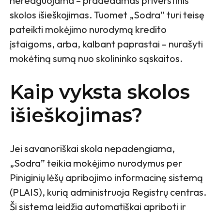
nereaguojama – pradedamas priverstinis
skolos išieškojimas. Tuomet „Sodra” turi teisę
pateikti mokėjimo nurodymą kredito
įstaigoms, arba, kalbant paprastai – nurašyti
mokėtiną sumą nuo skolininko sąskaitos.
Kaip vyksta skolos
išieškojimas?
Jei savanoriškai skola nepadengiama,
„Sodra” teikia mokėjimo nurodymus per
Piniginių lėšų apribojimo informacinę sistemą
(PLAIS), kurią administruoja Registrų centras.
Ši sistema leidžia automatiškai apriboti ir