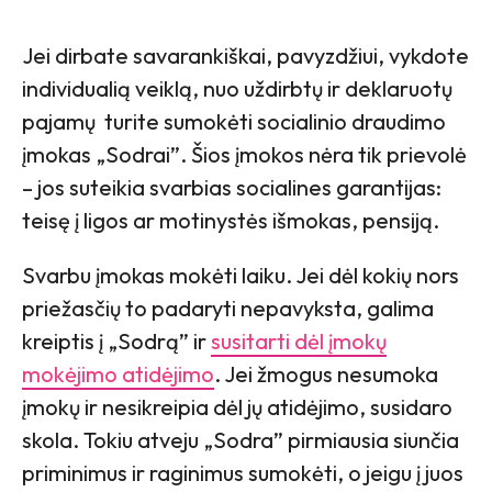
Jei dirbate savarankiškai, pavyzdžiui, vykdote
individualią veiklą, nuo uždirbtų ir deklaruotų
pajamų turite sumokėti socialinio draudimo
įmokas „Sodrai”. Šios įmokos nėra tik prievolė
– jos suteikia svarbias socialines garantijas:
teisę į ligos ar motinystės išmokas, pensiją.
Svarbu įmokas mokėti laiku. Jei dėl kokių nors
priežasčių to padaryti nepavyksta, galima
kreiptis į „Sodrą” ir
susitarti dėl įmokų
mokėjimo atidėjimo
. Jei žmogus nesumoka
įmokų ir nesikreipia dėl jų atidėjimo, susidaro
skola. Tokiu atveju „Sodra” pirmiausia siunčia
priminimus ir raginimus sumokėti, o jeigu į juos