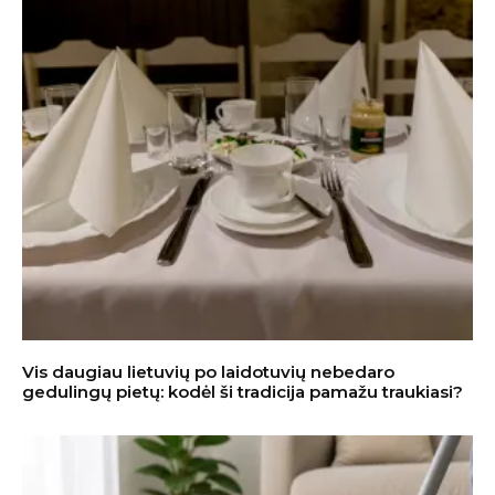
Vis daugiau lietuvių po laidotuvių nebedaro
gedulingų pietų: kodėl ši tradicija pamažu traukiasi?