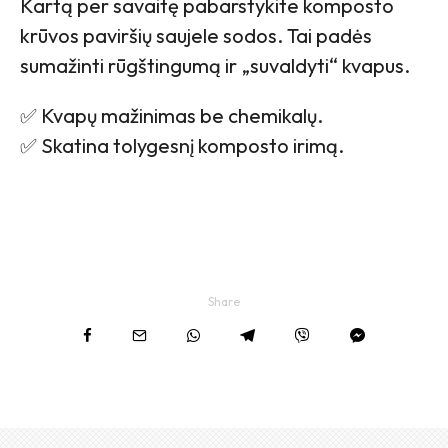
Kartą per savaitę pabarstykite komposto
krūvos paviršių saujele sodos. Tai padės
sumažinti rūgštingumą ir „suvaldyti“ kvapus.
✅ Kvapų mažinimas be chemikalų.
✅ Skatina tolygesnį komposto irimą.
Share