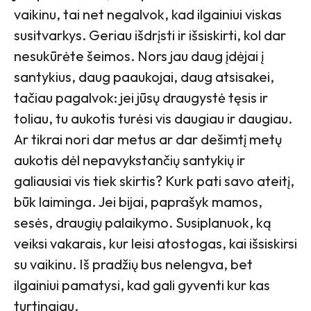
vaikinu, tai net negalvok, kad ilgainiui viskas
susitvarkys. Geriau išdrįsti ir išsiskirti, kol dar
nesukūrėte šeimos. Nors jau daug įdėjai į
santykius, daug paaukojai, daug atsisakei,
tačiau pagalvok: jei jūsų draugystė tęsis ir
toliau, tu aukotis turėsi vis daugiau ir daugiau.
Ar tikrai nori dar metus ar dar dešimtį metų
aukotis dėl nepavykstančių santykių ir
galiausiai vis tiek skirtis? Kurk pati savo ateitį,
būk laiminga. Jei bijai, paprašyk mamos,
sesės, draugių palaikymo. Susiplanuok, ką
veiksi vakarais, kur leisi atostogas, kai išsiskirsi
su vaikinu. Iš pradžių bus nelengva, bet
ilgainiui pamatysi, kad gali gyventi kur kas
turtingiau.