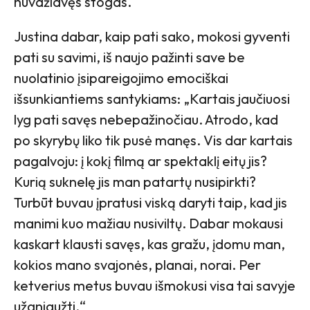
nuvažiavęs stogas.“
Justina dabar, kaip pati sako, mokosi gyventi
pati su savimi, iš naujo pažinti save be
nuolatinio įsipareigojimo emociškai
išsunkiantiems santykiams: „Kartais jaučiuosi
lyg pati savęs nebepažinočiau. Atrodo, kad
po skyrybų liko tik pusė manęs. Vis dar kartais
pagalvoju: į kokį filmą ar spektaklį eitų jis?
Kurią suknelę jis man patartų nusipirkti?
Turbūt buvau įpratusi viską daryti taip, kad jis
manimi kuo mažiau nusiviltų. Dabar mokausi
kaskart klausti savęs, kas gražu, įdomu man,
kokios mano svajonės, planai, norai. Per
ketverius metus buvau išmokusi visa tai savyje
užgniaužti.“