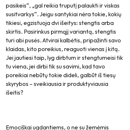
pasikeis“, „gal reikia truputį palaukti ir viskas
susitvarkys“. Jeigu santykiai nėra tokie, kokių
tikiesi, egzistuoja dvi išeitys: stengtis arba
skirtis. Pasirinkus pirmąjį variantą, stengtis
turi abi pusės. Atvirai kalbėtis, pripažinti savo
klaidas, kito poreikius, reaguoti vienas į kitą.
Jei jautiesi taip, lyg dirbtum ir stengtumeisi tik
tu viena, jei dirbi tik su savimi, kad tavo
poreikiai nebūtų tokie dideli, galbūt iš tiesų
skyrybos – sveikiausia ir produktyviausia
išeitis?
Emociškai ugdantiems, o ne su žemėmis