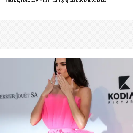
filtrus, retušavimą ir santykį su savo išvaizda