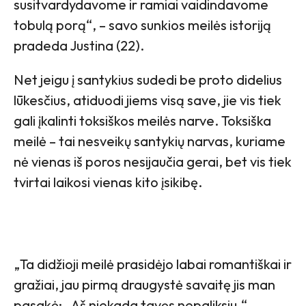
susitvardydavome ir ramiai vaidindavome
tobulą porą“, – savo sunkios meilės istoriją
pradeda Justina (22).
Net jeigu į santykius sudedi be proto didelius
lūkesčius, atiduodi jiems visą save, jie vis tiek
gali įkalinti toksiškos meilės narve. Toksiška
meilė – tai nesveikų santykių narvas, kuriame
nė vienas iš poros nesijaučia gerai, bet vis tiek
tvirtai laikosi vienas kito įsikibę.
„Ta didžioji meilė prasidėjo labai romantiškai ir
gražiai, jau pirmą draugystė savaitę jis man
pasakė: „Aš niekada tavęs nepaliksiu.“