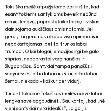
Toksiška meilė atpažįstama dar ir iš to, kad
esant tokiems santykiams beveik nebūna
ramių, lengvų, paprastų laikotarpių – viskas
dainuojama aukščiausiomis natomis. Jei
gerai, tai gerumas atrodo visa apimantis ir
nepakartojamas, bet tai trunka labai
trumpai. O kai blogai, emocijos irgi be galo
stiprios, nepaprastai varginančios ir
žlugdančios. Santykiai tampa panašūs į
sūpynes: esi arba labai aukštai, arba labai
žemai, niekada – kažkur per vidurį.
Tūnant tokiame toksiškos meilės narve labai
lengva save apgaudinėti. Sau kartoji, kad „nė
vieni santykiai nėra idealūs“, „o gal jis