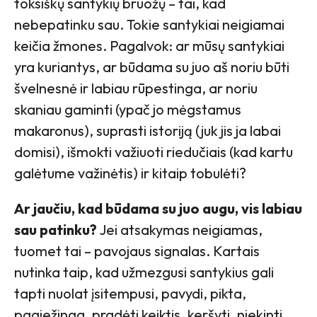
toksiškų santykių bruožų – tai, kad
nebepatinku sau. Tokie santykiai neigiamai
keičia žmones. Pagalvok: ar mūsų santykiai
yra kuriantys, ar būdama su juo aš noriu būti
švelnesnė ir labiau rūpestinga, ar noriu
skaniau gaminti (ypač jo mėgstamus
makaronus), suprasti istoriją (juk jis ja labai
domisi), išmokti važiuoti riedučiais (kad kartu
galėtume važinėtis) ir kitaip tobulėti?
Ar jaučiu, kad būdama su juo augu, vis labiau
sau patinku?
Jei atsakymas neigiamas,
tuomet tai – pavojaus signalas. Kartais
nutinka taip, kad užmezgusi santykius gali
tapti nuolat įsitempusi, pavydi, pikta,
pagiežinga, pradėti keiktis, keršyti, niekinti.