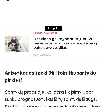
Taip pat žr
Protas ir Jausmai
Dar viena galimybė studijuoti VU:
prasideda papildomas priėmimas į
bakalauro studijas
2026-08-04
Ar bet kas gali pakliūti į toksiškų santykių
pinkles?
Santykių pradžioje, kai pora tik įsimyli, dar
sunku prognozuoti, kas iš tų santykių išaugs.
Kartais jie pasirodo esantys kenksmingi. Taip