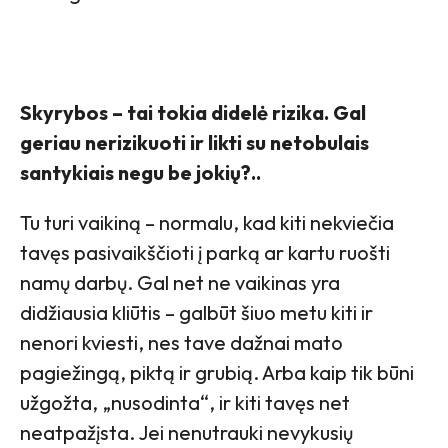
Skyrybos – tai tokia didelė rizika. Gal
geriau nerizikuoti ir likti su netobulais
santykiais negu be jokių?..
Tu turi vaikiną – normalu, kad kiti nekviečia
tavęs pasivaikščioti į parką ar kartu ruošti
namų darbų. Gal net ne vaikinas yra
didžiausia kliūtis – galbūt šiuo metu kiti ir
nenori kviesti, nes tave dažnai mato
pagiežingą, piktą ir grubią. Arba kaip tik būni
užgožta, „nusodinta“, ir kiti tavęs net
neatpažįsta. Jei nenutrauki nevykusių