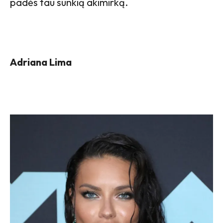
padės tau sunkią akimirką.
Adriana Lima