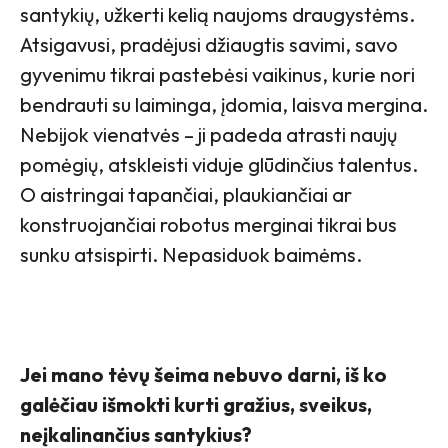
santykių, užkerti kelią naujoms draugystėms.
Atsigavusi, pradėjusi džiaugtis savimi, savo
gyvenimu tikrai pastebėsi vaikinus, kurie nori
bendrauti su laiminga, įdomia, laisva mergina.
Nebijok vienatvės – ji padeda atrasti naujų
pomėgių, atskleisti viduje glūdinčius talentus.
O aistringai tapančiai, plaukiančiai ar
konstruojančiai robotus merginai tikrai bus
sunku atsispirti. Nepasiduok baimėms.
Jei mano tėvų šeima nebuvo darni, iš ko
galėčiau išmokti kurti gražius, sveikus,
neįkalinančius santykius?