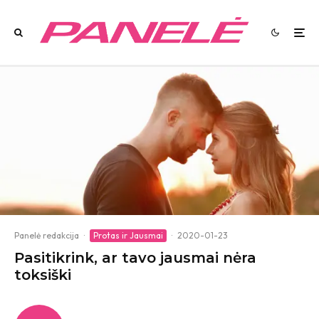
Panelė redakcija
·
Protas ir Jausmai
·
2020-01-23
Pasitikrink, ar tavo jausmai nėra
toksiški