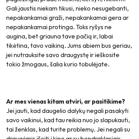
Gali jaustis niekam tikusi, nieko nesugebanti,
nepakankamai graži, nepakankamai gera ar
nepakankamai protinga. Toks ryšys ne
augina, bet griauna tave pačią ir, labai
tikėtina, tavo vaikiną. Jums abiem bus geriau,
jei nutrauksite savo draugystę ir ieškosite
tokio žmogaus, šalia kurio tobulėjate.
Ar mes vienas kitam atviri, ar pasitikime?
Jei jauti, kad daugelio dalykų negali pasakyti
savo vaikinui, kad tau reikia nuo jo slapukauti,
tai ženklas, kad turite problemų. Jei negali su
draugėmis išeiti į kiną ar su bendraklasiais