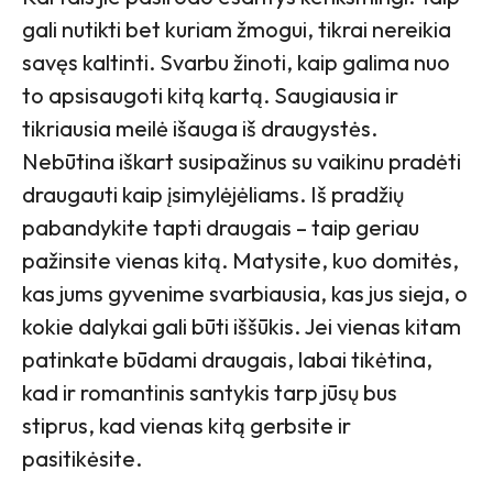
gali nutikti bet kuriam žmogui, tikrai nereikia
savęs kaltinti. Svarbu žinoti, kaip galima nuo
to apsisaugoti kitą kartą. Saugiausia ir
tikriausia meilė išauga iš draugystės.
Nebūtina iškart susipažinus su vaikinu pradėti
draugauti kaip įsimylėjėliams. Iš pradžių
pabandykite tapti draugais – taip geriau
pažinsite vienas kitą. Matysite, kuo domitės,
kas jums gyvenime svarbiausia, kas jus sieja, o
kokie dalykai gali būti iššūkis. Jei vienas kitam
patinkate būdami draugais, labai tikėtina,
kad ir romantinis santykis tarp jūsų bus
stiprus, kad vienas kitą gerbsite ir
pasitikėsite.