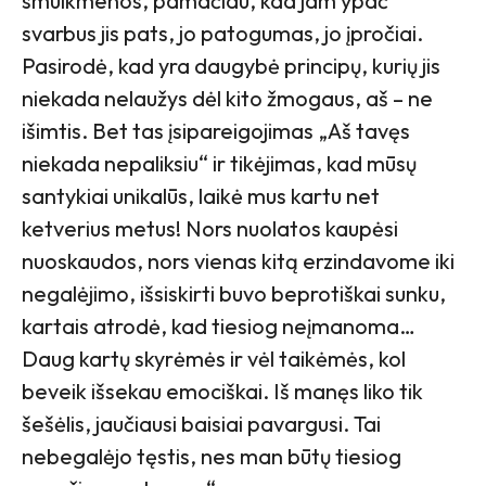
smulkmenos, pamačiau, kad jam ypač
svarbus jis pats, jo patogumas, jo įpročiai.
Pasirodė, kad yra daugybė principų, kurių jis
niekada nelaužys dėl kito žmogaus, aš – ne
išimtis. Bet tas įsipareigojimas „Aš tavęs
niekada nepaliksiu“ ir tikėjimas, kad mūsų
santykiai unikalūs, laikė mus kartu net
ketverius metus! Nors nuolatos kaupėsi
nuoskaudos, nors vienas kitą erzindavome iki
negalėjimo, išsiskirti buvo beprotiškai sunku,
kartais atrodė, kad tiesiog neįmanoma…
Daug kartų skyrėmės ir vėl taikėmės, kol
beveik išsekau emociškai. Iš manęs liko tik
šešėlis, jaučiausi baisiai pavargusi. Tai
nebegalėjo tęstis, nes man būtų tiesiog