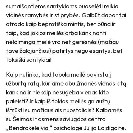
sumaišantiems santykiams puoselėti reikia
vidinės ramybės ir stiprybės. Galbūt dabar tai
atrodo kaip beprotiška mintis, bet būna ir
taip, kad jokios meilės arba kankinanti
nelaiminga meilė yra net geresnės (mažiau
tave žalojančios) patirtys negu esantys, bet
toksiški santykiai!
Kaip nutinka, kad tobula meilė pavirsta į
užburtą ratą, kuriame abu žmonės vienas kitą
kankina ir niekaip nesugeba vienas kito
paleisti? Ir kaip iš tokios meilės gniaužtų
ištrūkti su mažiausiais nuostoliais? Kalbamės
su Šeimos ir asmens saviugdos centro
„Bendrakeleiviai“ psichologe Julija Laidigaite.