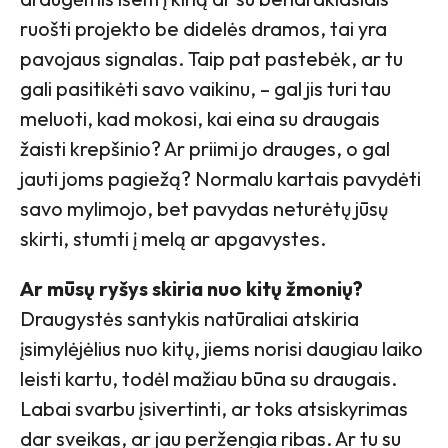
ruošti projekto be didelės dramos, tai yra
pavojaus signalas. Taip pat pastebėk, ar tu
gali pasitikėti savo vaikinu, – gal jis turi tau
meluoti, kad mokosi, kai eina su draugais
žaisti krepšinio? Ar priimi jo drauges, o gal
jauti joms pagiežą? Normalu kartais pavydėti
savo mylimojo, bet pavydas neturėtų jūsų
skirti, stumti į melą ar apgavystes.
Ar mūsų ryšys skiria nuo kitų žmonių?
Draugystės santykis natūraliai atskiria
įsimylėjėlius nuo kitų, jiems norisi daugiau laiko
leisti kartu, todėl mažiau būna su draugais.
Labai svarbu įsivertinti, ar toks atsiskyrimas
dar sveikas, ar jau peržengia ribas. Ar tu su