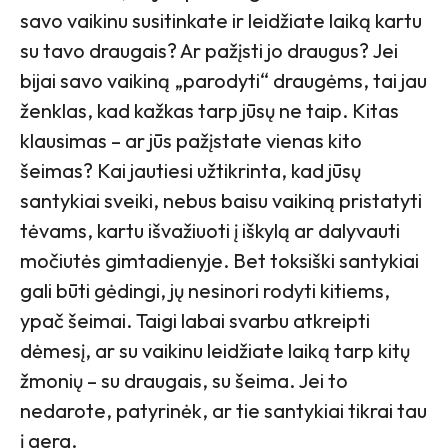
savo vaikinu susitinkate ir leidžiate laiką kartu
su tavo draugais? Ar pažįsti jo draugus? Jei
bijai savo vaikiną „parodyti“ draugėms, tai jau
ženklas, kad kažkas tarp jūsų ne taip. Kitas
klausimas – ar jūs pažįstate vienas kito
šeimas? Kai jautiesi užtikrinta, kad jūsų
santykiai sveiki, nebus baisu vaikiną pristatyti
tėvams, kartu išvažiuoti į iškylą ar dalyvauti
močiutės gimtadienyje. Bet toksiški santykiai
gali būti gėdingi, jų nesinori rodyti kitiems,
ypač šeimai. Taigi labai svarbu atkreipti
dėmesį, ar su vaikinu leidžiate laiką tarp kitų
žmonių – su draugais, su šeima. Jei to
nedarote, patyrinėk, ar tie santykiai tikrai tau
į gera.