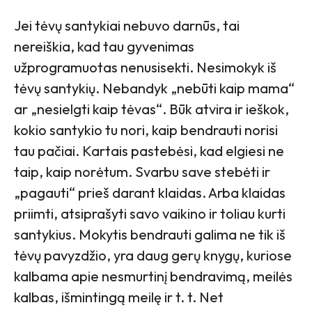
Jei tėvų santykiai nebuvo darnūs, tai
nereiškia, kad tau gyvenimas
užprogramuotas nenusisekti. Nesimokyk iš
tėvų santykių. Nebandyk „nebūti kaip mama“
ar „nesielgti kaip tėvas“. Būk atvira ir ieškok,
kokio santykio tu nori, kaip bendrauti norisi
tau pačiai. Kartais pastebėsi, kad elgiesi ne
taip, kaip norėtum. Svarbu save stebėti ir
„pagauti“ prieš darant klaidas. Arba klaidas
priimti, atsiprašyti savo vaikino ir toliau kurti
santykius. Mokytis bendrauti galima ne tik iš
tėvų pavyzdžio, yra daug gerų knygų, kuriose
kalbama apie nesmurtinį bendravimą, meilės
kalbas, išmintingą meilę ir t. t. Net