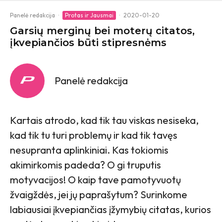
Panelė redakcija
·
Protas ir Jausmai
·
2020-01-20
Garsių merginų bei moterų citatos,
įkvepiančios būti stipresnėms
Panelė redakcija
Kartais atrodo, kad tik tau viskas nesiseka,
kad tik tu turi problemų ir kad tik tavęs
nesupranta aplinkiniai. Kas tokiomis
akimirkomis padeda? O gi truputis
motyvacijos! O kaip tave pamotyvuotų
žvaigždės, jei jų paprašytum? Surinkome
labiausiai įkvepiančias įžymybių citatas, kurios