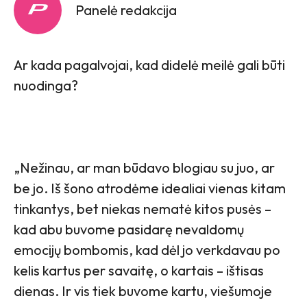
Panelė redakcija
Ar kada pagalvojai, kad didelė meilė gali būti
nuodinga?
„Nežinau, ar man būdavo blogiau su juo, ar
be jo. Iš šono atrodėme idealiai vienas kitam
tinkantys, bet niekas nematė kitos pusės –
kad abu buvome pasidarę nevaldomų
emocijų bombomis, kad dėl jo verkdavau po
kelis kartus per savaitę, o kartais – ištisas
dienas. Ir vis tiek buvome kartu, viešumoje