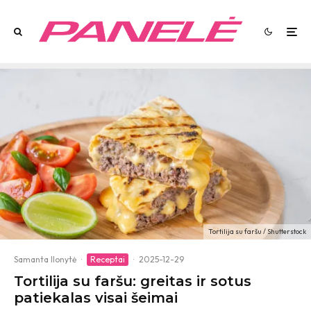
Tortilija su faršu / Shutterstock
Samanta Ilonytė
·
Receptai
·
2025-12-29
Tortilija su faršu: greitas ir sotus
patiekalas visai šeimai