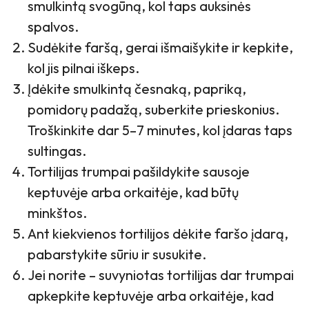
smulkintą svogūną, kol taps auksinės
spalvos.
Sudėkite faršą, gerai išmaišykite ir kepkite,
kol jis pilnai iškeps.
Įdėkite smulkintą česnaką, papriką,
pomidorų padažą, suberkite prieskonius.
Troškinkite dar 5–7 minutes, kol įdaras taps
sultingas.
Tortilijas trumpai pašildykite sausoje
keptuvėje arba orkaitėje, kad būtų
minkštos.
Ant kiekvienos tortilijos dėkite faršo įdarą,
pabarstykite sūriu ir susukite.
Jei norite – suvyniotas tortilijas dar trumpai
apkepkite keptuvėje arba orkaitėje, kad