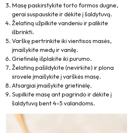
Masę paskirstykite torto formos dugne,
gerai suspauskite ir dėkite į šaldytuvą.
Želatiną užpilkite vandeniu ir palikite
išbrinkti.
Varškę pertrinkite iki vientisos masės,
įmaišykite medų ir vanilę.
Grietinėlę išplakite iki purumo.
Želatiną pašildykite (nevirkite) ir plona
srovele įmaišykite į varškės masę.
Atsargiai įmaišykite grietinėlę.
Supilkite masę ant pagrindo ir dėkite į
šaldytuvą bent 4–5 valandoms.