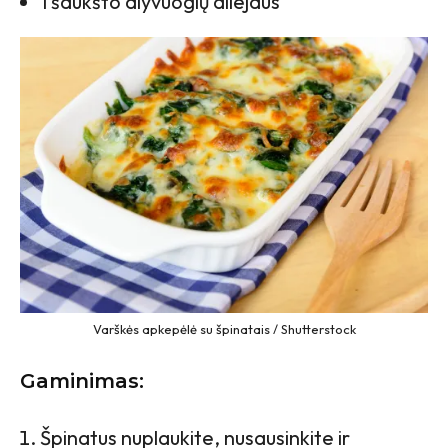
1 šaukšto alyvuogių aliejaus
Varškės apkepėlė su špinatais / Shutterstock
Gaminimas:
Špinatus nuplaukite, nusausinkite ir