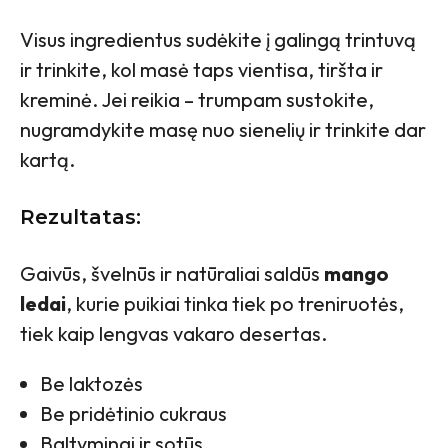
Visus ingredientus sudėkite į galingą trintuvą
ir trinkite, kol masė taps vientisa, tiršta ir
kreminė. Jei reikia – trumpam sustokite,
nugramdykite masę nuo sienelių ir trinkite dar
kartą.
Rezultatas:
Gaivūs, švelnūs ir natūraliai saldūs
mango
ledai
, kurie puikiai tinka tiek po treniruotės,
tiek kaip lengvas vakaro desertas.
Be laktozės
Be pridėtinio cukraus
Baltymingi ir sotūs