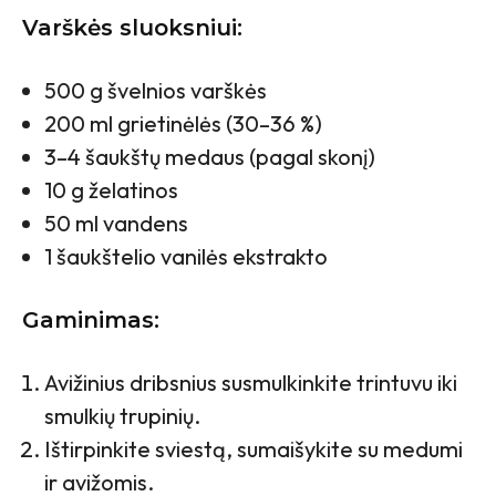
Varškės sluoksniui:
500 g švelnios varškės
200 ml grietinėlės (30–36 %)
3–4 šaukštų medaus (pagal skonį)
10 g želatinos
50 ml vandens
1 šaukštelio vanilės ekstrakto
Gaminimas:
Avižinius dribsnius susmulkinkite trintuvu iki
smulkių trupinių.
Ištirpinkite sviestą, sumaišykite su medumi
ir avižomis.