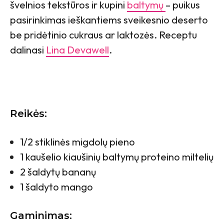
švelnios tekstūros ir kupini
baltymų
– puikus
pasirinkimas ieškantiems sveikesnio deserto
be pridėtinio cukraus ar laktozės. Receptu
dalinasi
Lina Devawell
.
Reikės:
1/2 stiklinės migdolų pieno
1 kaušelio kiaušinių baltymų proteino miltelių
2 šaldytų bananų
1 šaldyto mango
Gaminimas: