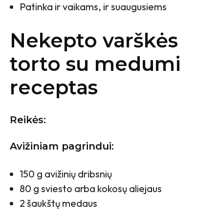
Patinka ir vaikams, ir suaugusiems
Nekepto varškės
torto su medumi
receptas
Reikės:
Avižiniam pagrindui:
150 g avižinių dribsnių
80 g sviesto arba kokosų aliejaus
2 šaukštų medaus