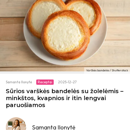
Varškės bandelės / Shutterstock
Samanta Ilonytė
·
Receptai
·
2025-12-27
Sūrios varškės bandelės su žolelėmis –
minkštos, kvapnios ir itin lengvai
paruošiamos
Samanta Ilonytė