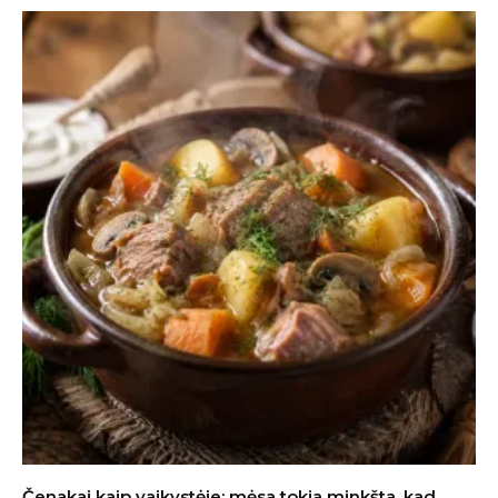
Čenakai kaip vaikystėje: mėsa tokia minkšta, kad