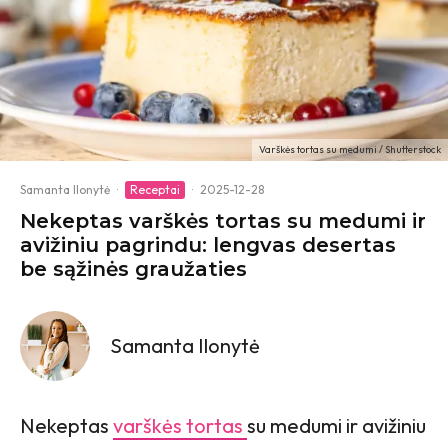
Varškės tortas su medumi / Shutterstock
Samanta Ilonytė
·
Receptai
·
2025-12-28
Nekeptas varškės tortas su medumi ir
avižiniu pagrindu: lengvas desertas
be sąžinės graužaties
Samanta Ilonytė
Nekeptas
varškės tortas
su medumi ir avižiniu