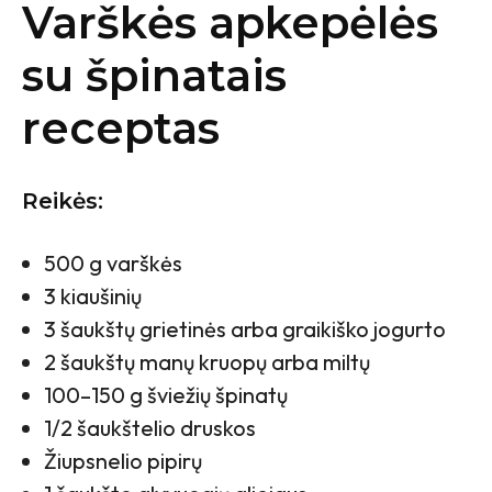
Varškės apkepėlės
su špinatais
receptas
Reikės:
500 g varškės
3 kiaušinių
3 šaukštų grietinės arba graikiško jogurto
2 šaukštų manų kruopų arba miltų
100–150 g šviežių špinatų
1/2 šaukštelio druskos
Žiupsnelio pipirų