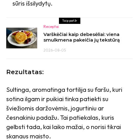
sūris išsilydytų.
Taip pat žr
Receptai
Varškėčiai kaip debesėliai: viena
smulkmena pakeičia jų tekstūrą
2026-08-05
Rezultatas:
Sultinga, aromatinga tortilija su faršu, kuri
sotina ilgam ir puikiai tinka patiekti su
šviežiomis daržovėmis, jogurtiniu ar
česnakiniu padažu. Tai patiekalas, kuris
gelbsti tada, kai laiko mažai, o norisi tikrai
skanaus maisto.