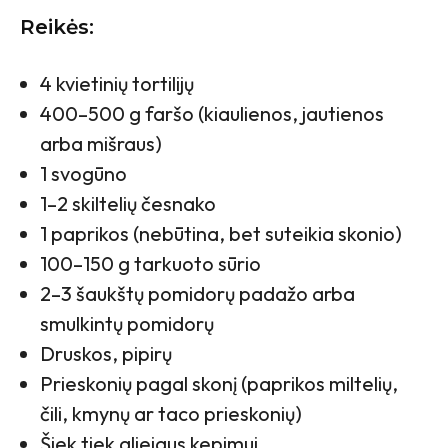
Reikės:
4 kvietinių tortilijų
400–500 g faršo (kiaulienos, jautienos
arba mišraus)
1 svogūno
1–2 skiltelių česnako
1 paprikos (nebūtina, bet suteikia skonio)
100–150 g tarkuoto sūrio
2–3 šaukštų pomidorų padažo arba
smulkintų pomidorų
Druskos, pipirų
Prieskonių pagal skonį (paprikos miltelių,
čili, kmynų ar taco prieskonių)
Šiek tiek aliejaus kepimui