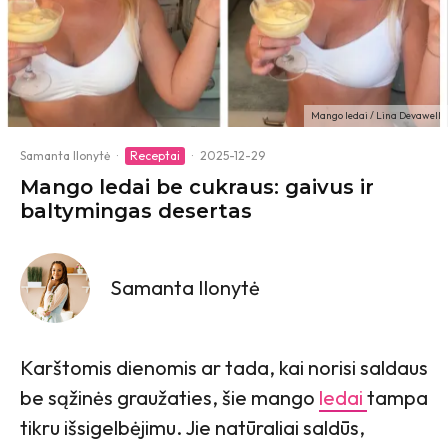
Mango ledai / Lina Devawell
Samanta Ilonytė
·
Receptai
·
2025-12-29
Mango ledai be cukraus: gaivus ir
baltymingas desertas
Samanta Ilonytė
Karštomis dienomis ar tada, kai norisi saldaus
be sąžinės graužaties, šie mango
ledai
tampa
tikru išsigelbėjimu. Jie natūraliai saldūs,