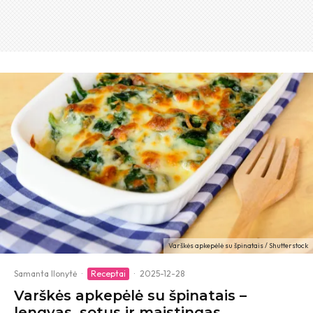
Varškės apkepėlė su špinatais / Shutterstock
Samanta Ilonytė
·
Receptai
·
2025-12-28
Varškės apkepėlė su špinatais –
lengvas, sotus ir maistingas