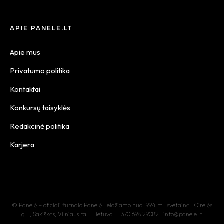
APIE PANELE.LT
Apie mus
Privatumo politika
Kontaktai
Konkursų taisyklės
Redakcinė politika
Karjera
© Panelė – oficiali žurnalo Panelė, leidžiamo nuo 1994 m., svetainė | Girelės
g. 1, Sakiškės, Vilniaus raj., Lietuva | +370 698 29082 | info@panele.lt