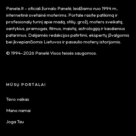
Panele.lt
– oficiali žurnalo Panelė, leidžiamo nuo
1994 m.
,
internetinė svetainė moterims. Portale rasite patikimą ir
profesionalų turinį apie madą, stilių, grožį, moters sveikatą,
santykius, pramogas, filmus, maistą, astrologiją ir kasdienius
patarimus. Dalijamės redakcijos patirtimi, ekspertų įžvalgomis
bei įkvepiančiomis Lietuvos ir pasaulio moterų istorijomis.
© 1994–2026 Panelė Visos teisės saugomos.
MŪSŲ PORTALAI
Tavo vaikas
Mano namai
Joga Tau