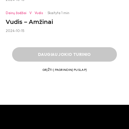
Dainų žodžiai
V
Vudis
·
Skaityta 1 min
Vudis – Amžinai
2024-10-15
DAUGIAU JOKIO TURINIO
GRĮŽTI Į PAGRINDINĮ PUSLAPĮ