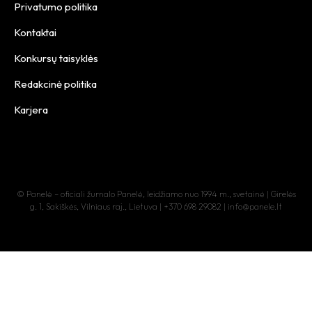
Privatumo politika
Kontaktai
Konkursų taisyklės
Redakcinė politika
Karjera
© Panelė – oficiali žurnalo Panelė, leidžiamo nuo 1994 m., svetainė | Girelės
g. 1, Sakiškės, Vilniaus raj., Lietuva | +370 698 29082 | info@panele.lt