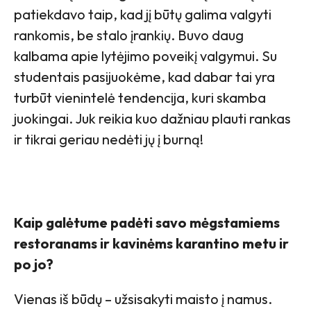
patiekdavo taip, kad jį būtų galima valgyti
rankomis, be stalo įrankių. Buvo daug
kalbama apie lytėjimo poveikį valgymui. Su
studentais pasijuokėme, kad dabar tai yra
turbūt vienintelė tendencija, kuri skamba
juokingai. Juk reikia kuo dažniau plauti rankas
ir tikrai geriau nedėti jų į burną!
Kaip galėtume padėti savo mėgstamiems
restoranams ir kavinėms karantino metu ir
po jo?
Vienas iš būdų – užsisakyti maisto į namus.