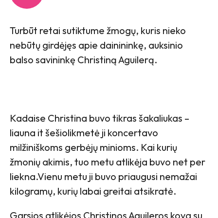
Turbūt retai sutiktume žmogų, kuris nieko
nebūtų girdėjęs apie dainininkę, auksinio
balso savininkę Christiną Aguilerą.
Kadaise Christina buvo tikras šakaliukas –
liauna it šešiolikmetė ji koncertavo
milžiniškoms gerbėjų minioms. Kai kurių
žmonių akimis, tuo metu atlikėja buvo net per
liekna.Vienu metu ji buvo priaugusi nemažai
kilogramų, kurių labai greitai atsikratė.
Garsios atlikėjos Christinos Aguileros kova su