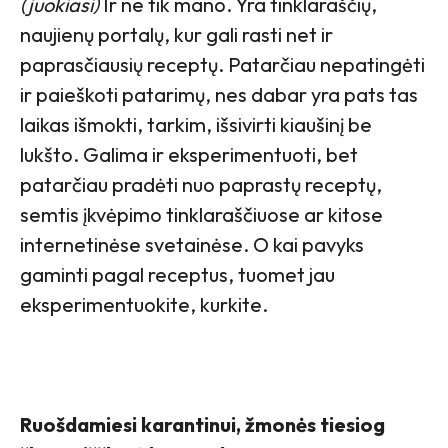
(juokiasi)
Ir ne tik mano. Yra tinklaraščių,
naujienų portalų, kur gali rasti net ir
paprasčiausių receptų. Patarčiau nepatingėti
ir paieškoti patarimų, nes dabar yra pats tas
laikas išmokti, tarkim, išsivirti kiaušinį be
lukšto. Galima ir eksperimentuoti, bet
patarčiau pradėti nuo paprastų receptų,
semtis įkvėpimo tinklaraščiuose ar kitose
internetinėse svetainėse. O kai pavyks
gaminti pagal receptus, tuomet jau
eksperimentuokite, kurkite.
Ruošdamiesi karantinui, žmonės tiesiog