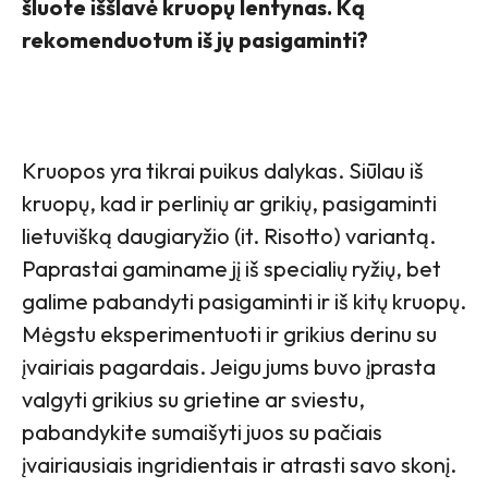
šluote iššlavė kruopų lentynas. Ką
rekomenduotum iš jų pasigaminti?
Kruopos yra tikrai puikus dalykas. Siūlau iš
kruopų, kad ir perlinių ar grikių, pasigaminti
lietuvišką daugiaryžio (it. Risotto) variantą.
Paprastai gaminame jį iš specialių ryžių, bet
galime pabandyti pasigaminti ir iš kitų kruopų.
Mėgstu eksperimentuoti ir grikius derinu su
įvairiais pagardais. Jeigu jums buvo įprasta
valgyti grikius su grietine ar sviestu,
pabandykite sumaišyti juos su pačiais
įvairiausiais ingridientais ir atrasti savo skonį.