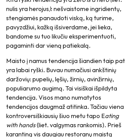
nulis yra herojus
)
: nešvaistome ingridientų,
stengiamės panaudoti viską, ką turime,
pavyzdžiui, kažką išsiverdame, jei lieka,
bandome su tuo likučiu eksperimentuoti,
pagaminti dar vieną patiekalą.
Maisto į namus tendencija šiandien taip pat
yra labai ryški. Buvau numačiusi ankštinių
daržovių: pupelių, lęšių, žirnių, avinžirnių,
populiarumo augimą. Tai visiškai išpildyta
tendencija. Visos mano numatytos
tendencijos daugmaž atitinka. Tačiau viena
kontroversiškiausių šiuo metu tapo E
ating
with hands
(liet. valgymas rankomis). Prieš
karantiną vis daugiau restoranų maistą