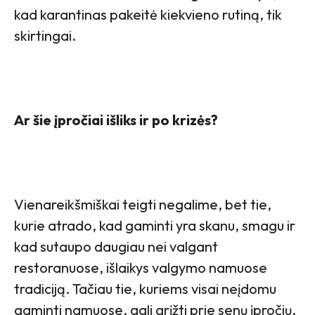
kad karantinas pakeitė kiekvieno rutiną, tik
skirtingai.
Ar šie įpročiai išliks ir po krizės?
Vienareikšmiškai teigti negalime, bet tie,
kurie atrado, kad gaminti yra skanu, smagu ir
kad sutaupo daugiau nei valgant
restoranuose, išlaikys valgymo namuose
tradiciją. Tačiau tie, kuriems visai neįdomu
gaminti namuose, gali grįžti prie senų įpročių.