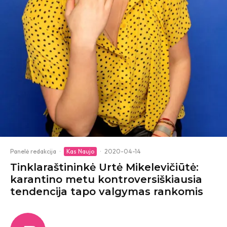
Panelė redakcija
·
Kas Naujo
·
2020-04-14
Tinklaraštininkė Urtė Mikelevičiūtė:
karantino metu kontroversiškiausia
tendencija tapo valgymas rankomis