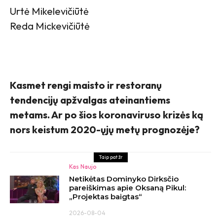
Urtė Mikelevičiūtė
Reda Mickevičiūtė
Kasmet rengi maisto ir restoranų
tendencijų apžvalgas ateinantiems
metams. Ar po šios koronaviruso krizės ką
nors keistum 2020-ųjų metų prognozėje?
Taip pat žr
Kas Naujo
Netikėtas Dominyko Dirksčio
pareiškimas apie Oksaną Pikul:
„Projektas baigtas“
2026-08-04