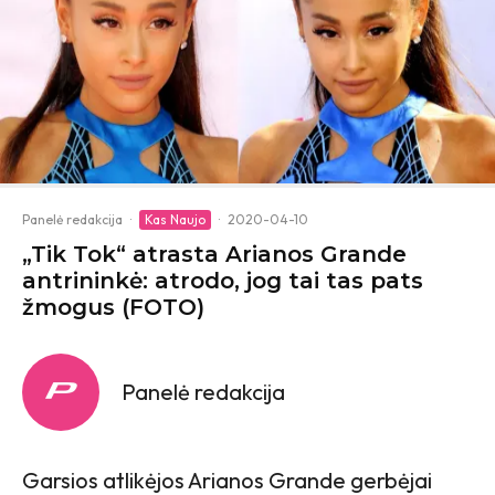
Panelė redakcija
·
Kas Naujo
·
2020-04-10
„Tik Tok“ atrasta Arianos Grande
antrininkė: atrodo, jog tai tas pats
žmogus (FOTO)
Panelė redakcija
Garsios atlikėjos Arianos Grande gerbėjai