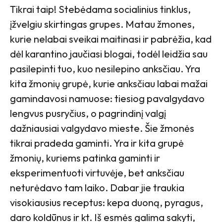
Tikrai taip! Stebėdama socialinius tinklus,
įžvelgiu skirtingas grupes. Matau žmones,
kurie nelabai sveikai maitinasi ir pabrėžia, kad
dėl karantino jaučiasi blogai, todėl leidžia sau
pasilepinti tuo, kuo nesilepino anksčiau. Yra
kita žmonių grupė, kurie anksčiau labai mažai
gamindavosi namuose: tiesiog pavalgydavo
lengvus pusryčius, o pagrindinį valgį
dažniausiai valgydavo mieste. Šie žmonės
tikrai pradeda gaminti. Yra ir kita grupė
žmonių, kuriems patinka gaminti ir
eksperimentuoti virtuvėje, bet anksčiau
neturėdavo tam laiko. Dabar jie traukia
visokiausius receptus: kepa duoną, pyragus,
daro koldūnus ir kt. Iš esmės galima sakyti,