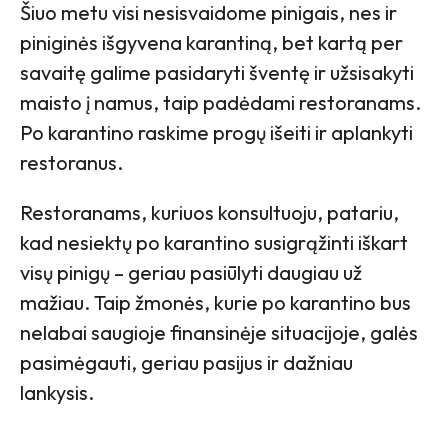
Šiuo metu visi nesisvaidome pinigais, nes ir
piniginės išgyvena karantiną, bet kartą per
savaitę galime pasidaryti šventę ir užsisakyti
maisto į namus, taip padėdami restoranams.
Po karantino raskime progų išeiti ir aplankyti
restoranus.
Restoranams, kuriuos konsultuoju, patariu,
kad nesiektų po karantino susigrąžinti iškart
visų pinigų – geriau pasiūlyti daugiau už
mažiau. Taip žmonės, kurie po karantino bus
nelabai saugioje finansinėje situacijoje, galės
pasimėgauti, geriau pasijus ir dažniau
lankysis.