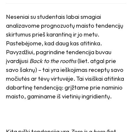
Neseniai su studentais labai smagiai
analizavome prognozuotų maisto tendencijų
skirtumus prieš karantiną ir jo metu.
Pastebėjome, kad daug kas atitinka.
Pavyzdžiui, pagrindine tendencija buvau
įvardijusi
Back to the rooths
(liet. atgal prie
savo šaknų) – tai yra ieškojimas receptų savo
močiutės ar tėvų virtuvėje. Tai visiškai atitinka
dabartinę tendenciją: grįžtame prie naminio
maisto, gaminame iš vietinių ingridientų.
Kita ryški tendencija yra
Zero is a hero (
liet.