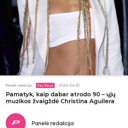
Panelė redakcija
·
Kas Naujo
·
2020-04-10
Pamatyk, kaip dabar atrodo 90 – ųjų
muzikos žvaigždė Christina Aguilera
Panelė redakcija