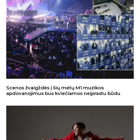
Scenos žvaigždės į šių metų M1 muzikos
apdovanojimus bus kviečiamos neįprastu būdu