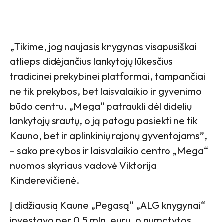
„Tikime, jog naujasis knygynas visapusiškai
atlieps didėjančius lankytojų lūkesčius
tradicinei prekybinei platformai, tampančiai
ne tik prekybos, bet laisvalaikio ir gyvenimo
būdo centru. „Mega“ patraukli dėl didelių
lankytojų srautų, o ją patogu pasiekti ne tik
Kauno, bet ir aplinkinių rajonų gyventojams”,
– sako prekybos ir laisvalaikio centro „Mega“
nuomos skyriaus vadovė Viktorija
Kinderevičienė.
Į didžiausią Kaune „Pegasą“ „ALG knygynai“
investavo per 0,5 mln. eurų, o numatytos