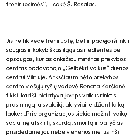
treniruosimės“, – sakė Š. Rasalas.
Jis ne tik vedė treniruotę, bet ir padėjo išrinkti
saugias ir kokybiškas ilgąsias riedlentes bei
apsaugas, kurias anksčiau minėtas prekybos
centras padovanojo „Gelbėkit vaikus“ dienos
centrui Vilniuje. Anksčiau minėto prekybos
centro viešųjų ryšių vadovė Renata Keršienė
tikisi, kad ši iniciatyva įkvėps vaikus rinktis
prasmingą laisvalaikį, aktyviai leidžiant laiką
lauke: „Prie organizacijos siekio mažinti vaikų
socialinę atskirtį, skurdą, smurtą ir patyčias
prisidedame jau nebe vienerius metus ir ši