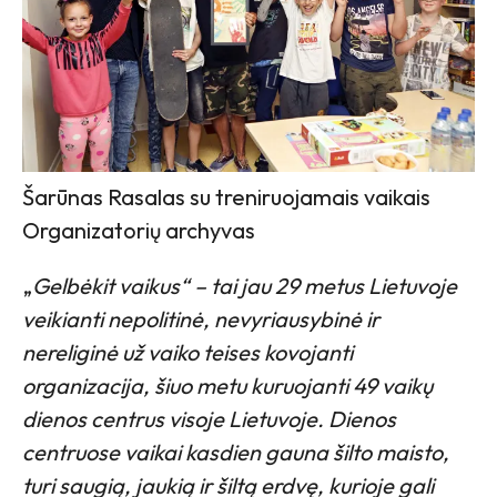
Šarūnas Rasalas su treniruojamais vaikais
Organizatorių archyvas
„
Gelbėkit vaikus“ – tai jau 29 metus Lietuvoje
veikianti nepolitinė, nevyriausybinė ir
nereliginė už vaiko teises kovojanti
organizacija, šiuo metu kuruojanti 49 vaikų
dienos centrus visoje Lietuvoje. Dienos
centruose vaikai kasdien gauna šilto maisto,
turi saugią, jaukią ir šiltą erdvę, kurioje gali