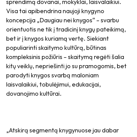
sprendimą dovanai, mokyklai, laisvalaikiui.
Visa tai apibendrina naujoji knygyno
koncepcija „Daugiau nei knygos“ – svarbu
orientuotis ne tik į tradicinį knygų pateikimą,
bet ir į knygos kuriamą vertę. Siekiant
populiarinti skaitymo kultūrą, būtinas
kompleksinis požiūris – skaitymą regėti šalia
kitų veiklų, nepriešinti jo su pramogomis, bet
parodyti knygos svarbą maloniam
laisvalaikiui, tobulėjimui, edukacijai,
dovanojimo kultūrai.
„Atskirą segmentą knygynuose jau dabar