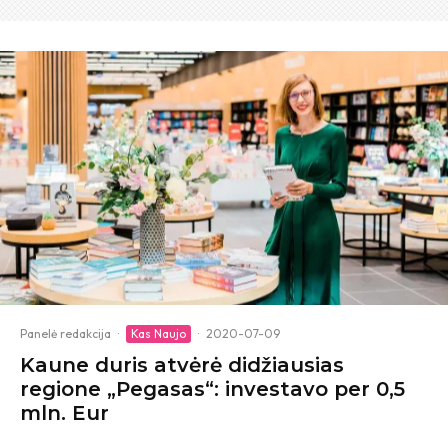
Panelė redakcija
·
Kas Naujo
·
2020-07-09
Kaune duris atvėrė didžiausias
regione „Pegasas“: investavo per 0,5
mln. Eur