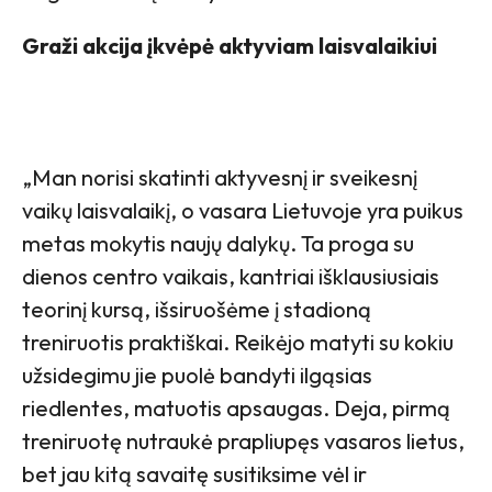
Graži akcija įkvėpė aktyviam laisvalaikiui
„Man norisi skatinti aktyvesnį ir sveikesnį
vaikų laisvalaikį, o vasara Lietuvoje yra puikus
metas mokytis naujų dalykų. Ta proga su
dienos centro vaikais, kantriai išklausiusiais
teorinį kursą, išsiruošėme į stadioną
treniruotis praktiškai. Reikėjo matyti su kokiu
užsidegimu jie puolė bandyti ilgąsias
riedlentes, matuotis apsaugas. Deja, pirmą
treniruotę nutraukė prapliupęs vasaros lietus,
bet jau kitą savaitę susitiksime vėl ir