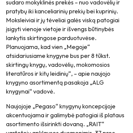
sudaro mokyklinės prekės – nuo vadovėlių ir
pratybų iki kanceliarinių prekių bei kuprinių.
Moksleiviai ir jų tėveliai galės viską patogiai
įsigyti vienoje vietoje ir išvengs būtinybės
lankytis skirtingose parduotuvėse.
Planuojama, kad vien „Megoje“
atsidariusiame knygyne bus per 8 tūkst.
skirtingų knygų, vadovėlių, mokomosios
literatūros ir kitų leidinių“, – apie naujojo
knygyno asortimentą pasakoja „ALG
knygynai“ vadovė.
Naujojoje „Pegaso“ knygynų koncepcijoje
akcentuojama ir galimybė patogiai iš plataus
asortimento išsirinkti dovaną. „RAIT“
vartotojų apklausos duomenimis, 37 proc.