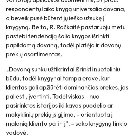
respondentų laiko knygą universalia dovana,
o beveik pusė būtent jų ieško užsukę į
knygyną. Be to, R. Račkaitė pastaruoju metu
pastebi tendenciją šalia knygos išrinkti
papildomą dovaną, todėl platėja ir dovanų
prekių asortimentas.
„Dovaną sunku užtikrintai išrinkti nuotoliniu
būdu, todėl knygynai tampa erdve, kur
klientas gali apžiūrėti dominančias prekes, jas
paliesti, įvertinti. Todėl viskas – nuo
pasirinktos istorijos iki kavos puodelio ar
mokyklinių prekių įsigijimo, – orientuota į
malonią kliento patirtį“, – sako knygynų tinklo
vadovė.