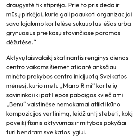
draugystė tik stiprėja. Prie to prisideda ir
mūsų pirkėjai, kurie gali paaukoti organizacijai
savo lojalumo kortelėse sukauptas lėšas arba
grynuosius prie kasų stovinčiose paramos
dėžutėse.“
Aktyvų laisvalaikį skatinantis renginys dienos
centro vaikams šiemet atidarė anksčiau
minėto prekybos centro inicijuotą Sveikatos
mėnesį, kurio metu „Mano Rimi“ kortelių
savininkai iki pat liepos pabaigos kviečiami
„Benu“ vaistinėse nemokamai atlikti kūno
kompozicijos vertinimą, leidžiantį stebėti, kokį
poveikį fizinis aktyvumas ir mitybos pokyčiai
turi bendram sveikatos lygiui.