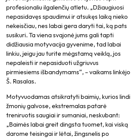
profesionaliu ilgalenčių atletu. „Džiaugiuosi
nepasidavęs spaudimui ir atsukęs laiką nieko
nekeisčiau, nes labai gera daryti tai, ką pats
susikuri. Ta viena svajonė jums gali tapti
didžiausia motyvacija gyvenime, tad labai
linkiu, jeigu jau turite mėgstamą veiklą, jos
nepaleisti ir nepasiduoti užgriuvus
pirmiesiems išbandymams“, – vaikams linkėjo
Š. Rasalas.
Motyvuodamas atsikratyti baimių, kurios lindi
žmonių galvose, ekstremalas patarė
treniruotis saugiai ir sumaniai, neskubant:
„Baimės labai greit dingsta tuomet, kai viską
darome teisingai ir lėtai, žingsnelis po