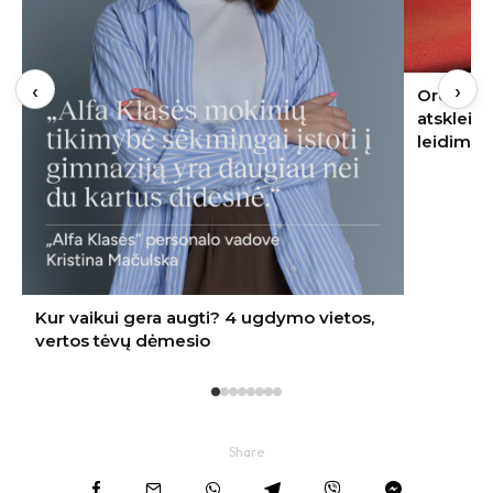
‹
›
Oro kondicionierius bute: ekspertas
atskleidė, kur jį įrengti – nereikės nei
leidimo, nei kaimynų sutikimo
Share