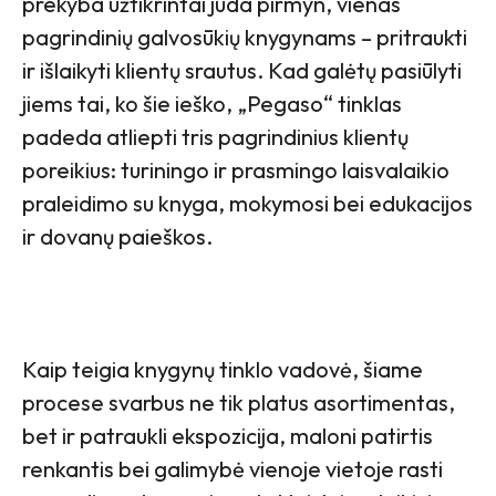
prekyba užtikrintai juda pirmyn, vienas
pagrindinių galvosūkių knygynams – pritraukti
ir išlaikyti klientų srautus. Kad galėtų pasiūlyti
jiems tai, ko šie ieško, „Pegaso“ tinklas
padeda atliepti tris pagrindinius klientų
poreikius: turiningo ir prasmingo laisvalaikio
praleidimo su knyga, mokymosi bei edukacijos
ir dovanų paieškos.
Kaip teigia knygynų tinklo vadovė, šiame
procese svarbus ne tik platus asortimentas,
bet ir patraukli ekspozicija, maloni patirtis
renkantis bei galimybė vienoje vietoje rasti