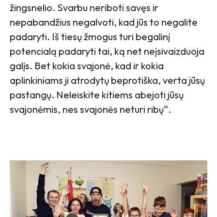
žingsnelio. Svarbu neriboti savęs ir
nepabandžius negalvoti, kad jūs to negalite
padaryti. Iš tiesų žmogus turi begalinį
potencialą padaryti tai, ką net neįsivaizduoja
galįs. Bet kokia svajonė, kad ir kokia
aplinkiniams ji atrodytų beprotiška, verta jūsų
pastangų. Neleiskite kitiems abejoti jūsų
svajonėmis, nes svajonės neturi ribų“.