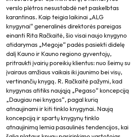
verslo plėtros nesustabdė net paskelbtas
karantinas. Kaip teigia laikinai „ALG
knygynai“ generalinės direktorės pareigas
einanti Rita Račkaitė, šio visai naujo knygyno
atidarymas „Megoje“ padės pasiekti didelę
dalį Kauno ir Kauno regiono gyventojų,
pritraukti įvairių poreikių klientus: nuo šeimų su
įvairaus amžiaus vaikais iki jaunimo bei visų,
vertinančių knygą. R. Račkaitė pažymi, kad
knygynas atitiks naująją „Pegaso“ koncepciją
„Daugiau nei knygos“, pagal kurią
atnaujinami ir kiti tinklo knygynai. Naują
koncepciją ir spartų knygynų tinklo
atnaujinimą lemia pasaulinės tendencijos, kai
šalia plataus knygų pasirinkimo vartotojas