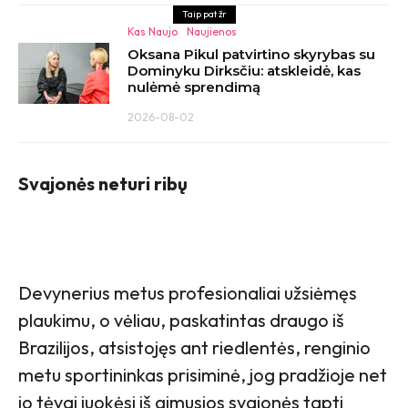
Taip pat žr
Kas Naujo
Naujienos
Oksana Pikul patvirtino skyrybas su
Dominyku Dirksčiu: atskleidė, kas
nulėmė sprendimą
2026-08-02
Svajonės neturi ribų
Devynerius metus profesionaliai užsiėmęs
plaukimu, o vėliau, paskatintas draugo iš
Brazilijos, atsistojęs ant riedlentės, renginio
metu sportininkas prisiminė, jog pradžioje net
jo tėvai juokėsi iš gimusios svajonės tapti