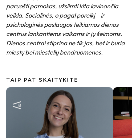
paruošti pamokas, užsiimti kita lavinančia
veikla. Socialinės, o pagal poreikį – ir
psichologinės paslaugos teikiamos dienos
centrus lankantiems vaikams ir jų šeimoms.
Dienos centrai stiprina ne tik jas, bet ir buria
miestų bei miestelių bendruomenes.
TAIP PAT SKAITYKITE
Internete
skalbimo
neskubėt