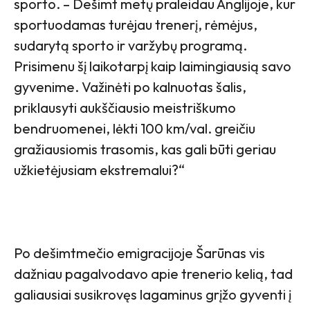
sporto. – Dešimt metų praleidau Anglijoje, kur
sportuodamas turėjau trenerį, rėmėjus,
sudarytą sporto ir varžybų programą.
Prisimenu šį laikotarpį kaip laimingiausią savo
gyvenime. Važinėti po kalnuotas šalis,
priklausyti aukščiausio meistriškumo
bendruomenei, lėkti 100 km/val. greičiu
gražiausiomis trasomis, kas gali būti geriau
užkietėjusiam ekstremalui?“
Po dešimtmečio emigracijoje Šarūnas vis
dažniau pagalvodavo apie trenerio kelią, tad
galiausiai susikrovęs lagaminus grįžo gyventi į