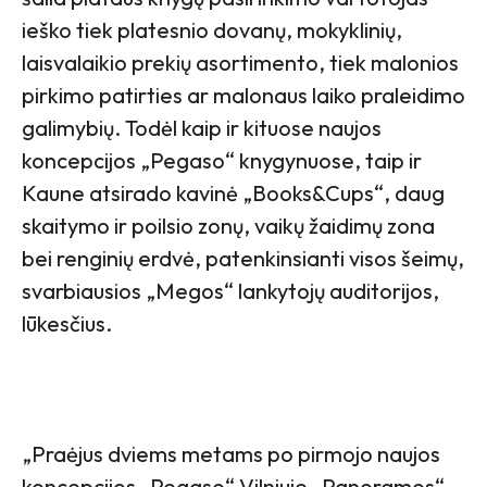
ieško tiek platesnio dovanų, mokyklinių,
laisvalaikio prekių asortimento, tiek malonios
pirkimo patirties ar malonaus laiko praleidimo
galimybių. Todėl kaip ir kituose naujos
koncepcijos „Pegaso“ knygynuose, taip ir
Kaune atsirado kavinė „Books&Cups“, daug
skaitymo ir poilsio zonų, vaikų žaidimų zona
bei renginių erdvė, patenkinsianti visos šeimų,
svarbiausios „Megos“ lankytojų auditorijos,
lūkesčius.
„Praėjus dviems metams po pirmojo naujos
koncepcijos „Pegaso“ Vilniuje „Panoramos“