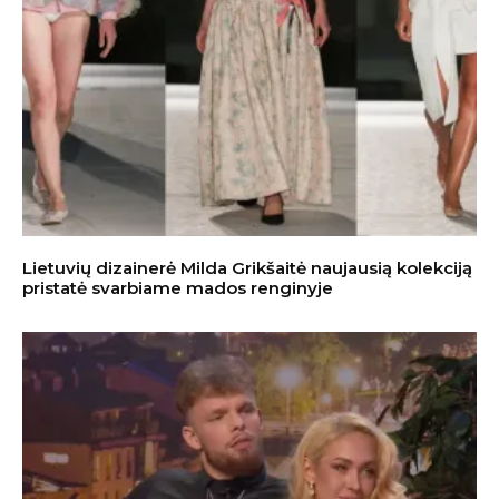
Lietuvių dizainerė Milda Grikšaitė naujausią kolekciją
pristatė svarbiame mados renginyje