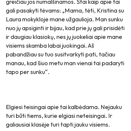
greičiau jos numalšinamos. Štai kaip apie tai
gali pasakyti tėvams: „Mama, tėti, Kristina su
Laura mokykloje mane užgaulioja. Man sunku
nuo jų apsiginti ir bijau, kad prie jų gali prisidėti
ir daugiau klasiokų, nes jų juokeliai apie mane
visiems skamba labai juokingai. Aš
pabandžiau su tuo susitvarkyti pati, tačiau
manau, kad šiuo metu man vienai tai padaryti
tapo per sunku“.
Elgiesi teisingai apie tai kalbėdama. Nejauku
turi būti tiems, kurie elgiasi neteisingai. Ir
galiausiai klasėje turi tapti jauku visiems.