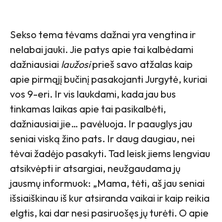
Sekso tema tėvams dažnai yra vengtina ir
nelabai jauki. Jie patys apie tai kalbėdami
dažniausiai
laužosi
prieš savo atžalas kaip
apie pirmąjį bučinį pasakojanti Jurgytė, kuriai
vos 9-eri. Ir vis laukdami, kada jau bus
tinkamas laikas apie tai pasikalbėti,
dažniausiai jie… pavėluoja. Ir paauglys jau
seniai viską žino pats. Ir daug daugiau, nei
tėvai žadėjo pasakyti. Tad leisk jiems lengviau
atsikvėpti ir atsargiai, neužgaudama jų
jausmų informuok: „Mama, tėti, aš jau seniai
išsiaiškinau iš kur atsiranda vaikai ir kaip reikia
elgtis, kai dar nesi pasiruošęs jų turėti. O apie