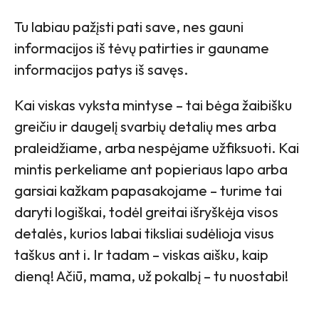
Tu labiau pažįsti pati save, nes gauni
informacijos iš tėvų patirties ir gauname
informacijos patys iš savęs.
Kai viskas vyksta mintyse – tai bėga žaibišku
greičiu ir daugelį svarbių detalių mes arba
praleidžiame, arba nespėjame užfiksuoti. Kai
mintis perkeliame ant popieriaus lapo arba
garsiai kažkam papasakojame – turime tai
daryti logiškai, todėl greitai išryškėja visos
detalės, kurios labai tiksliai sudėlioja visus
taškus ant i. Ir tadam – viskas aišku, kaip
dieną! Ačiū, mama, už pokalbį – tu nuostabi!