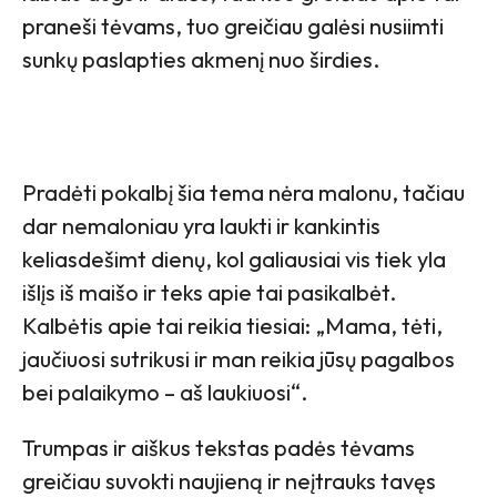
praneši tėvams, tuo greičiau galėsi nusiimti
sunkų paslapties akmenį nuo širdies.
Pradėti pokalbį šia tema nėra malonu, tačiau
dar nemaloniau yra laukti ir kankintis
keliasdešimt dienų, kol galiausiai vis tiek yla
išlįs iš maišo ir teks apie tai pasikalbėt.
Kalbėtis apie tai reikia tiesiai: „Mama, tėti,
jaučiuosi sutrikusi ir man reikia jūsų pagalbos
bei palaikymo – aš laukiuosi“.
Trumpas ir aiškus tekstas padės tėvams
greičiau suvokti naujieną ir neįtrauks tavęs