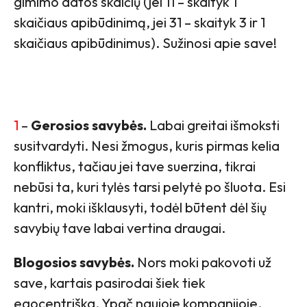
gimimo datos skaičių (jei 11 – skaityk 1
skaičiaus apibūdinimą, jei 31 – skaityk 3 ir 1
skaičiaus apibūdinimus). Sužinosi apie save!
1
–
Gerosios savybės.
Labai greitai išmoksti
susitvardyti. Nesi žmogus, kuris pirmas kelia
konfliktus, tačiau jei tave suerzina, tikrai
nebūsi ta, kuri tylės tarsi pelytė po šluota. Esi
kantri, moki išklausyti, todėl būtent dėl šių
savybių tave labai vertina draugai.
Blogosios savybės.
Nors moki pakovoti už
save, kartais pasirodai šiek tiek
egocentriška. Ypač naujoje kompanijoje.