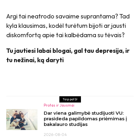
Argi tai neatrodo savaime suprantama? Tad
kyla klausimas, kodėl turėtum bijoti ar jausti
diskomfortą apie tai kalbėdama su tėvais?
Tu jautiesi labai blogai, gal tau depresija, ir
tu nežinai, ką daryti
Taip pat žr
Protas ir Jausmai
Dar viena galimybė studijuoti VU:
prasideda papildomas priėmimas į
bakalauro studijas
2026-08-04