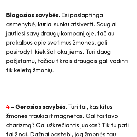
Blogosios savybės.
Esi paslaptinga
asmenybė, kuriai sunku atsiverti. Saugiai
jautiesi savų draugų kompanijoje, tačiau
prakalbus apie svetimus žmones, gali
pasirodyti kiek šaltoka jiems. Turi daug
pažįstamų, tačiau tikrais draugais gali vadinti
tik keletą žmonių.
4
–
Gerosios savybės.
Turi tai, kas kitus
žmones traukia it magnetas. Gal tai tavo
charizmą? Gal užkrečiantis juokas? Tik tu pati
tai žinai. Dažnai pastebi, jog žmonės tau