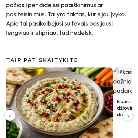
pačios į per didelius paaiškinimus ar
pasiteisinimus. Tai yra faktas, kuris jau įvyko.
Apie tai pasikalbėjusi su tėvais pasijausi
lengviau ir stipriau, tad nedelsk.
TAIP PAT SKAITYKITE
Pomidorų
išskirtin
Iškasti svogūnai pradėjo pūti: dažniausia
džiovinimo klaida padaroma pirmąją
‹
›
dieną