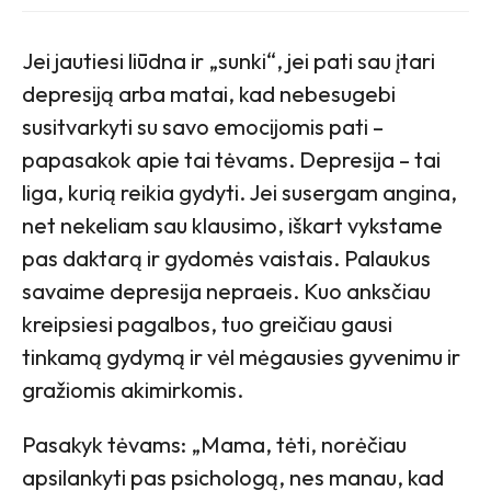
Jei jautiesi liūdna ir „sunki“, jei pati sau įtari
depresiją arba matai, kad nebesugebi
susitvarkyti su savo emocijomis pati –
papasakok apie tai tėvams. Depresija – tai
liga, kurią reikia gydyti. Jei susergam angina,
net nekeliam sau klausimo, iškart vykstame
pas daktarą ir gydomės vaistais. Palaukus
savaime depresija nepraeis. Kuo anksčiau
kreipsiesi pagalbos, tuo greičiau gausi
tinkamą gydymą ir vėl mėgausies gyvenimu ir
gražiomis akimirkomis.
Pasakyk tėvams: „Mama, tėti, norėčiau
apsilankyti pas psichologą, nes manau, kad