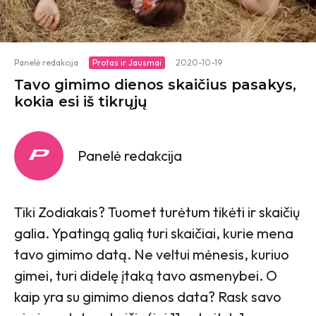
Panelė redakcija
·
Protas ir Jausmai
·
2020-10-19
Tavo gimimo dienos skaičius pasakys,
kokia esi iš tikrųjų
Panelė redakcija
Tiki Zodiakais? Tuomet turėtum tikėti ir skaičių
galia. Ypatingą galią turi skaičiai, kurie mena
tavo gimimo datą. Ne veltui mėnesis, kuriuo
gimei, turi didelę įtaką tavo asmenybei. O
kaip yra su gimimo dienos data? Rask savo