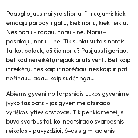
Paauglio jausmai yra stipriai filtruojami: kiek
emocijų parodyti galiu, kiek noriu, kiek reikia.
Nes noriu – rodau, noriu – ne. Noriu –
pasakoju, noriu – ne. Tik sunku su tais norais –
tai ko, palauk, aš čia noriu? Pasijausti geriau,
bet kad nereikėtų nejaukiai atsiverti. Bet kaip
ir reikėtų, nes kaip ir norėčiau, nes kaip ir pati
nežinau… aaa… kaip sudėtinga…
Abiems gyvenimo tarpsniais Lukos gyvenime
įvyko tas pats – jos gyvenime atsirado
vyriškos lyties atstovas. Tik penkiametei jis
buvo svarbus tol, kol neatsirado svarbesnis
reikalas – pavyzdžiui, 6-asis gimtadienis