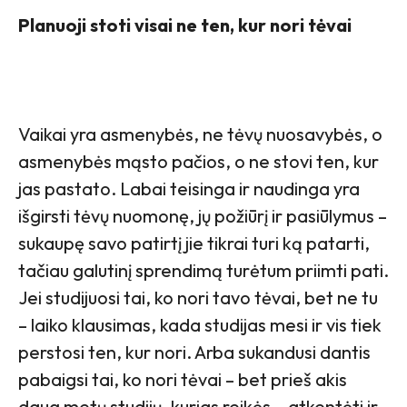
Planuoji stoti visai ne ten, kur nori tėvai
Vaikai yra asmenybės, ne tėvų nuosavybės, o
asmenybės mąsto pačios, o ne stovi ten, kur
jas pastato. Labai teisinga ir naudinga yra
išgirsti tėvų nuomonę, jų požiūrį ir pasiūlymus –
sukaupę savo patirtį jie tikrai turi ką patarti,
tačiau galutinį sprendimą turėtum priimti pati.
Jei studijuosi tai, ko nori tavo tėvai, bet ne tu
– laiko klausimas, kada studijas mesi ir vis tiek
perstosi ten, kur nori. Arba sukandusi dantis
pabaigsi tai, ko nori tėvai – bet prieš akis
daug metų studijų, kurias reikės… atkentėti ir