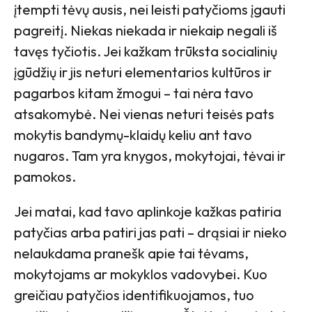
įtempti tėvų ausis, nei leisti patyčioms įgauti
pagreitį. Niekas niekada ir niekaip negali iš
tavęs tyčiotis. Jei kažkam trūksta socialinių
įgūdžių ir jis neturi elementarios kultūros ir
pagarbos kitam žmogui – tai nėra tavo
atsakomybė. Nei vienas neturi teisės pats
mokytis bandymų-klaidų keliu ant tavo
nugaros. Tam yra knygos, mokytojai, tėvai ir
pamokos.
Jei matai, kad tavo aplinkoje kažkas patiria
patyčias arba patiri jas pati – drąsiai ir nieko
nelaukdama pranešk apie tai tėvams,
mokytojams ar mokyklos vadovybei. Kuo
greičiau patyčios identifikuojamos, tuo