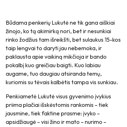
Būdama penkerių Lukutė ne tik gana aiškiai
žinojo, ko tą akimirką nori, bet ir nesunkiai
rinko žodžius tam išreikšti, bet sulaukus 15-kos
taip lengvai to daryti jau nebemoka, ir
paklausta apie vaikiną mikčioja ir bando
pokalbį kuo greičiau baigti. Kuo labiau
augame, tuo daugiau atsiranda temų,
kuriomis su tėvais kalbėtis tampa vis sunkiau.
Penkiametė Lukutė visus gyvenimo įvykius
priima plačiai išskėstomis rankomis – tiek
jausmine, tiek faktine prasme: įvyko –
apsidžiaugė – visi žino ir mato – nurimo –