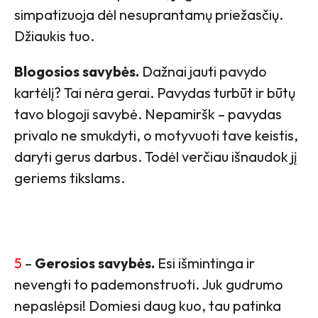
simpatizuoja dėl nesuprantamų priežasčių.
Džiaukis tuo.
Blogosios savybės.
Dažnai jauti pavydo
kartėlį? Tai nėra gerai. Pavydas turbūt ir būtų
tavo blogoji savybė. Nepamiršk – pavydas
privalo ne smukdyti, o motyvuoti tave keistis,
daryti gerus darbus. Todėl verčiau išnaudok jį
geriems tikslams.
5
–
Gerosios savybės.
Esi išmintinga ir
nevengti to pademonstruoti. Juk gudrumo
nepaslėpsi! Domiesi daug kuo, tau patinka