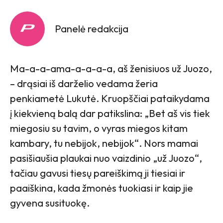
Panelė redakcija
Ma-a-a-ama-a-a-a-a, aš ženisiuos už Juozo,
– drąsiai iš darželio vedama žeria
penkiametė Lukutė. Kruopščiai pataikydama
į kiekvieną balą dar patikslina: „Bet aš vis tiek
miegosiu su tavim, o vyras miegos kitam
kambary, tu nebijok, nebijok“. Nors mamai
pasišiaušia plaukai nuo vaizdinio „už Juozo“,
tačiau gavusi tiesų pareiškimą ji tiesiai ir
paaiškina, kada žmonės tuokiasi ir kaip jie
gyvena susituokę.