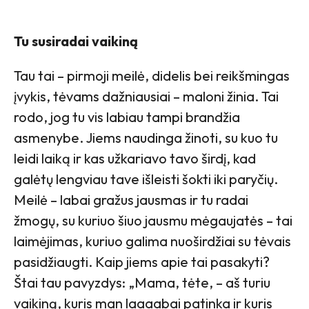
Tu susiradai vaikiną
Tau tai – pirmoji meilė, didelis bei reikšmingas
įvykis, tėvams dažniausiai – maloni žinia. Tai
rodo, jog tu vis labiau tampi brandžia
asmenybe. Jiems naudinga žinoti, su kuo tu
leidi laiką ir kas užkariavo tavo širdį, kad
galėtų lengviau tave išleisti šokti iki paryčių.
Meilė – labai gražus jausmas ir tu radai
žmogų, su kuriuo šiuo jausmu mėgaujatės – tai
laimėjimas, kuriuo galima nuoširdžiai su tėvais
pasidžiaugti. Kaip jiems apie tai pasakyti?
Štai tau pavyzdys: „Mama, tėte, – aš turiu
vaikiną, kuris man laaaabai patinka ir kuris