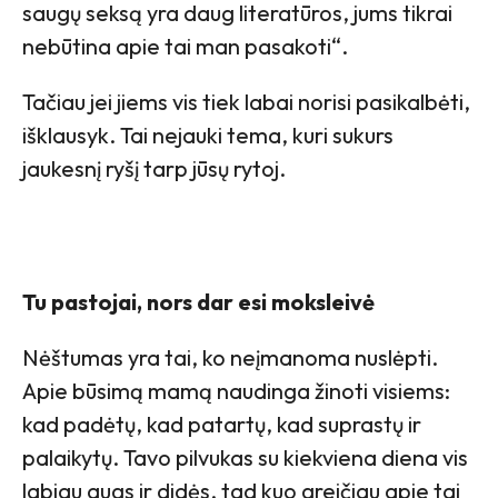
saugų seksą yra daug literatūros, jums tikrai
nebūtina apie tai man pasakoti“.
Tačiau jei jiems vis tiek labai norisi pasikalbėti,
išklausyk. Tai nejauki tema, kuri sukurs
jaukesnį ryšį tarp jūsų rytoj.
Tu pastojai, nors dar esi moksleivė
Nėštumas yra tai, ko neįmanoma nuslėpti.
Apie būsimą mamą naudinga žinoti visiems:
kad padėtų, kad patartų, kad suprastų ir
palaikytų. Tavo pilvukas su kiekviena diena vis
labiau augs ir didės, tad kuo greičiau apie tai