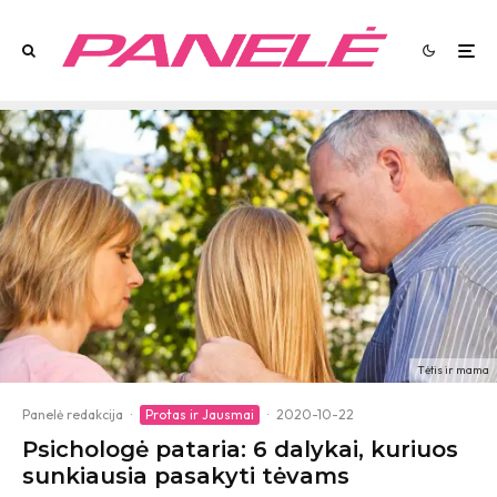
Tėtis ir mama
Panelė redakcija
·
Protas ir Jausmai
·
2020-10-22
Psichologė pataria: 6 dalykai, kuriuos
sunkiausia pasakyti tėvams