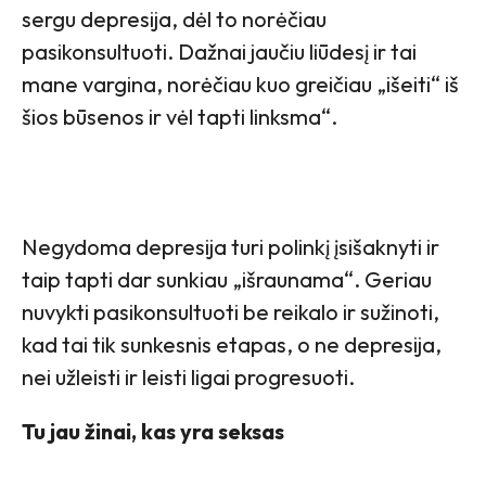
sergu depresija, dėl to norėčiau
pasikonsultuoti. Dažnai jaučiu liūdesį ir tai
mane vargina, norėčiau kuo greičiau „išeiti“ iš
šios būsenos ir vėl tapti linksma“.
Negydoma depresija turi polinkį įsišaknyti ir
taip tapti dar sunkiau „išraunama“. Geriau
nuvykti pasikonsultuoti be reikalo ir sužinoti,
kad tai tik sunkesnis etapas, o ne depresija,
nei užleisti ir leisti ligai progresuoti.
Tu jau žinai, kas yra seksas