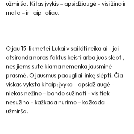
užmiršo. Kitas įvykis – apsidžiaugė – visi žino ir
mato – ir taip toliau.
O jau 15-likmetei Lukai visai kiti reikalai – jai
atsiranda noras faktus keisti arba juos slėpti,
nes jiems suteikiama nemenka jausminė
prasmė. O jausmus paaugliai linkę slėpti. Čia
viskas vyksta kitaip: įvyko – apsidžiaugė –
niekas nežino – bando sužinoti – vis tiek
nesužino – kažkada nurimo – kažkada
užmiršo.