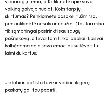
vienaragių tema, o 15-likmetė apie savo
vaikiną galvoja nuolat. Koks tarp jų
skirtumas? Penkiametė pasakė ir užmiršo,
penkiolikmetė nesako ir neužmiršta. Jai reikia
tik sąmoningai pasirinkti sau saugų
pašnekovą, o tėvai tam tinka idealiai. Laisvai
kalbėdama apie savo emocijas su tėvais tu
laimi du kartus:
Jie labiau pažįsta tave ir vedini tik gerų
paskatų gali tau padėti.