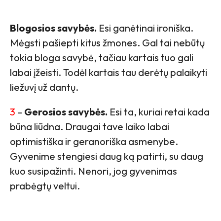
Blogosios savybės.
Esi ganėtinai ironiška.
Mėgsti pašiepti kitus žmones. Gal tai nebūtų
tokia bloga savybė, tačiau kartais tuo gali
labai įžeisti. Todėl kartais tau derėtų palaikyti
liežuvį už dantų.
3
–
Gerosios savybės.
Esi ta, kuriai retai kada
būna liūdna. Draugai tave laiko labai
optimistiška ir geranoriška asmenybe.
Gyvenime stengiesi daug ką patirti, su daug
kuo susipažinti. Nenori, jog gyvenimas
prabėgtų veltui.