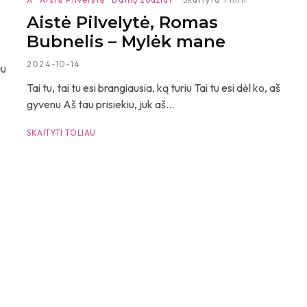
Aistė Pilvelytė, Romas
Bubnelis – Mylėk mane
2024-10-14
au
Tai tu, tai tu esi brangiausia, ką turiu Tai tu esi dėl ko, aš
gyvenu Aš tau prisiekiu, juk aš...
SKAITYTI TOLIAU