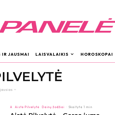
 IR JAUSMAI
LAISVALAIKIS
HOROSKOPAI
PILVELYTĖ
jausias
A
Aistė Pilvelytė
Dainų žodžiai
·
Skaityta 1 min