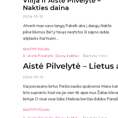
Vilija ir Aistė Pilvelytė –
Nakties daina
2024-10-15
Atverk man savo langą Pakelk akis į dangų Naktis
pilna šilumos Bet ji tavęs neatstos Iš sapno aidas
atplauks Kartosim...
SKAITYTI TOLIAU
A
Aistė Pilvelytė
Dainų žodžiai
·
Skaityta 1 min
Aistė Pilvelytė – Lietus
2024-10-14
Kai pavasario lietus Piešia saulės spalvomis Mano kamb
lėto suprantu Kad visi jie vien tik apie mus Žalias kl
lietuje O visai visai šalia Stiebias beržas išdidus Panaš
SKAITYTI TOLIAU
A
Aistė Pilvelytė
Dainų žodžiai
·
Skaityta 1 min