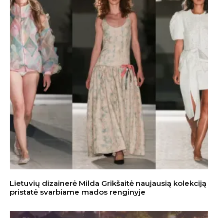
Lietuvių dizainerė Milda Grikšaitė naujausią kolekciją
pristatė svarbiame mados renginyje