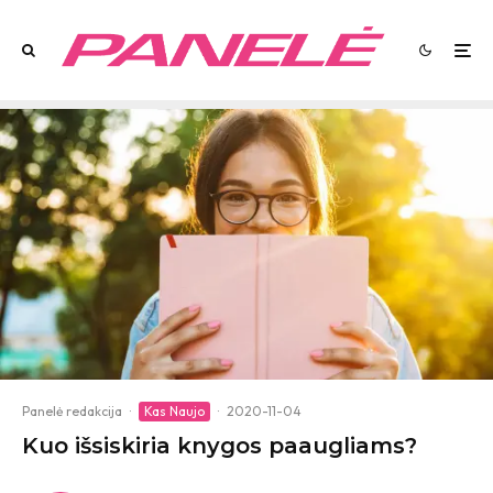
Panelė redakcija
·
Kas Naujo
·
2020-11-04
Kuo išsiskiria knygos paaugliams?