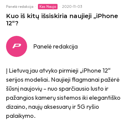
Panelė redakcija
·
Kas Naujo
·
2020-11-03
Kuo iš kitų išsiskiria naujieji „iPhone
12“?
Panelė redakcija
Į Lietuvą jau atvyko pirmieji „iPhone 12“
serijos modeliai. Naujieji flagmanai pažėrė
šūsnį naujovių – nuo sparčiausio lusto ir
pažangios kamerų sistemos iki elegantiško
dizaino, naujų aksesuarų ir 5G ryšio
palaikymo.