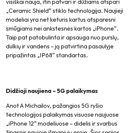
visiškai nauja, itin patvari ir dūžiams atspari
„Ceramic Shield“ stiklo technologija. Naujieji
modeliai yra net keturis kartus atsparesni
smūgiams nei ankstesnės kartos „iPhone“.
Taip pat patobulinta ir apsauga nuo purslų,
dulkių ir vandens – ją patvirtina pasaulyje
pripažintas „IP68“ standartas.
Didžioji naujiena – 5G palaikymas
Anot A Michailov, pažangios 5G ryšio
technologijos palaikymas visuose naujuose
„iPhone 12“ modeliuose – didelis ir svarbus
žingsnis naujoje išmaniųjų eroje. Šios serijos