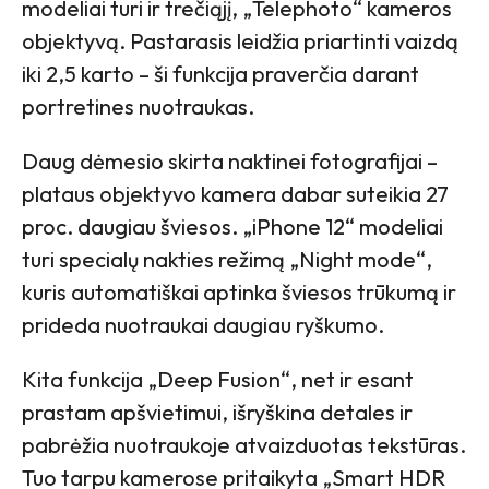
modeliai turi ir trečiąjį, „Telephoto“ kameros
objektyvą. Pastarasis leidžia priartinti vaizdą
iki 2,5 karto – ši funkcija praverčia darant
portretines nuotraukas.
Daug dėmesio skirta naktinei fotografijai –
plataus objektyvo kamera dabar suteikia 27
proc. daugiau šviesos. „iPhone 12“ modeliai
turi specialų nakties režimą „Night mode“,
kuris automatiškai aptinka šviesos trūkumą ir
prideda nuotraukai daugiau ryškumo.
Kita funkcija „Deep Fusion“, net ir esant
prastam apšvietimui, išryškina detales ir
pabrėžia nuotraukoje atvaizduotas tekstūras.
Tuo tarpu kamerose pritaikyta „Smart HDR