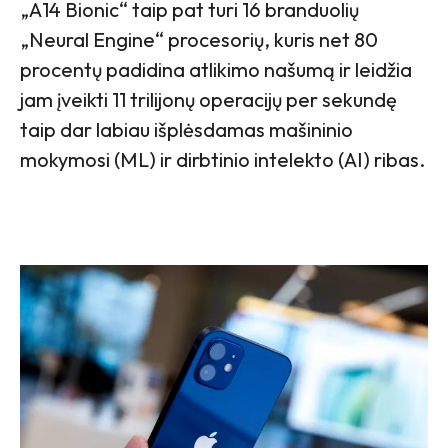
„A14 Bionic“ taip pat turi 16 branduolių
„Neural Engine“ procesorių, kuris net 80
procentų padidina atlikimo našumą ir leidžia
jam įveikti 11 trilijonų operacijų per sekundę
taip dar labiau išplėsdamas mašininio
mokymosi (ML) ir dirbtinio intelekto (AI) ribas.