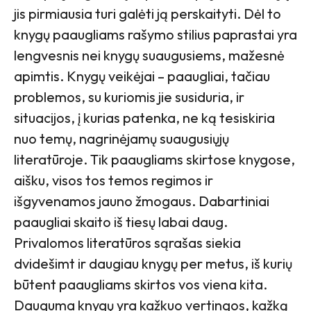
jis pirmiausia turi galėti ją perskaityti. Dėl to
knygų paaugliams rašymo stilius paprastai yra
lengvesnis nei knygų suaugusiems, mažesnė
apimtis. Knygų veikėjai – paaugliai, tačiau
problemos, su kuriomis jie susiduria, ir
situacijos, į kurias patenka, ne ką tesiskiria
nuo temų, nagrinėjamų suaugusiųjų
literatūroje. Tik paaugliams skirtose knygose,
aišku, visos tos temos regimos ir
išgyvenamos jauno žmogaus. Dabartiniai
paaugliai skaito iš tiesų labai daug.
Privalomos literatūros sąrašas siekia
dvidešimt ir daugiau knygų per metus, iš kurių
būtent paaugliams skirtos vos viena kita.
Dauguma knygų yra kažkuo vertingos, kažką