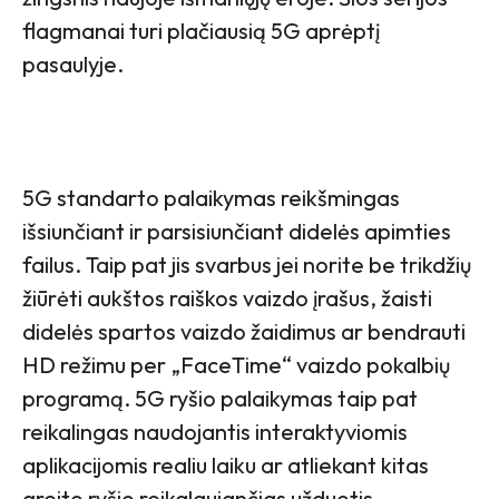
flagmanai turi plačiausią 5G aprėptį
pasaulyje.
5G standarto palaikymas reikšmingas
išsiunčiant ir parsisiunčiant didelės apimties
failus. Taip pat jis svarbus jei norite be trikdžių
žiūrėti aukštos raiškos vaizdo įrašus, žaisti
didelės spartos vaizdo žaidimus ar bendrauti
HD režimu per „FaceTime“ vaizdo pokalbių
programą. 5G ryšio palaikymas taip pat
reikalingas naudojantis interaktyviomis
aplikacijomis realiu laiku ar atliekant kitas
greito ryšio reikalaujančias užduotis.