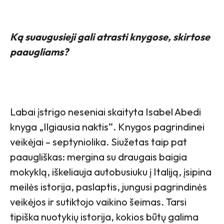
Ką suaugusieji gali atrasti knygose, skirtose
paaugliams?
Labai įstrigo neseniai skaityta Isabel Abedi
knyga „Ilgiausia naktis“. Knygos pagrindinei
veikėjai – septyniolika. Siužetas taip pat
paaugliškas: mergina su draugais baigia
mokyklą, iškeliauja autobusiuku į Italiją, įsipina
meilės istorija, paslaptis, jungusi pagrindinės
veikėjos ir sutiktojo vaikino šeimas. Tarsi
tipiška nuotykių istorija, kokios būtų galima