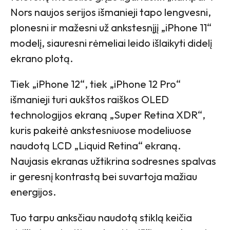
Nors naujos serijos išmanieji tapo lengvesni,
plonesni ir mažesni už ankstesnįjį „iPhone 11“
modelį, siauresni rėmeliai leido išlaikyti didelį
ekrano plotą.
Tiek „iPhone 12“, tiek „iPhone 12 Pro“
išmanieji turi aukštos raiškos OLED
technologijos ekraną „Super Retina XDR“,
kuris pakeitė ankstesniuose modeliuose
naudotą LCD „Liquid Retina“ ekraną.
Naujasis ekranas užtikrina sodresnes spalvas
ir geresnį kontrastą bei suvartoja mažiau
energijos.
Tuo tarpu anksčiau naudotą stiklą keičia