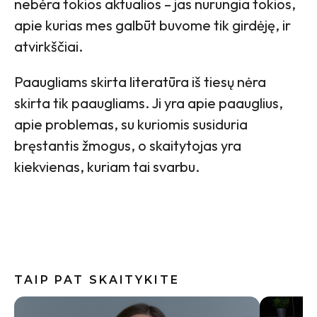
nebėra tokios aktualios – jas nurungia tokios,
apie kurias mes galbūt buvome tik girdėję, ir
atvirkščiai.
Paaugliams skirta literatūra iš tiesų nėra
skirta tik paaugliams. Ji yra apie paauglius,
apie problemas, su kuriomis susiduria
bręstantis žmogus, o skaitytojas yra
kiekvienas, kuriam tai svarbu.
TAIP PAT SKAITYKITE
Internete