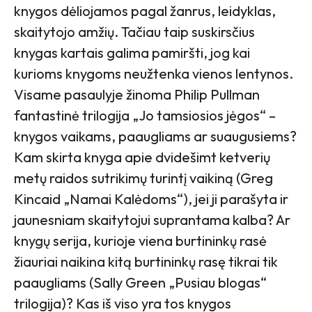
knygos dėliojamos pagal žanrus, leidyklas,
skaitytojo amžių. Tačiau taip suskirsčius
knygas kartais galima pamiršti, jog kai
kurioms knygoms neužtenka vienos lentynos.
Visame pasaulyje žinoma Philip Pullman
fantastinė trilogija „Jo tamsiosios jėgos“ –
knygos vaikams, paaugliams ar suaugusiems?
Kam skirta knyga apie dvidešimt ketverių
metų raidos sutrikimų turintį vaikiną (Greg
Kincaid „Namai Kalėdoms“), jei ji parašyta ir
jaunesniam skaitytojui suprantama kalba? Ar
knygų serija, kurioje viena burtininkų rasė
žiauriai naikina kitą burtininkų rasę tikrai tik
paaugliams (Sally Green „Pusiau blogas“
trilogija)? Kas iš viso yra tos knygos