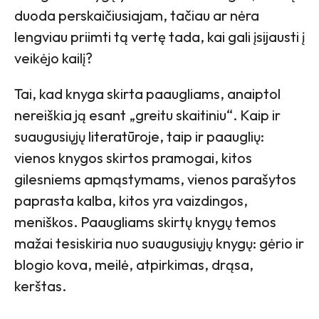
duoda perskaičiusiajam, tačiau ar nėra
lengviau priimti tą vertę tada, kai gali įsijausti į
veikėjo kailį?
Tai, kad knyga skirta paaugliams, anaiptol
nereiškia ją esant „greitu skaitiniu“. Kaip ir
suaugusiųjų literatūroje, taip ir paauglių:
vienos knygos skirtos pramogai, kitos
gilesniems apmąstymams, vienos parašytos
paprasta kalba, kitos yra vaizdingos,
meniškos. Paaugliams skirtų knygų temos
mažai tesiskiria nuo suaugusiųjų knygų: gėrio ir
blogio kova, meilė, atpirkimas, drąsa,
kerštas.