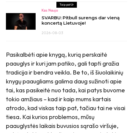
Taip pat žr
Kas Naujo
SVARBU: Pitbull surengs dar vieną
koncertą Lietuvoje!
2026-08-03
Pasikalbėti apie knygą, kurią perskaitė
paauglys ir kuri jam patiko, gali tapti gražia
tradicija ir bendra veikla. Be to, iš šiuolaikinių
knygų paaugliams galima daug sužinoti apie
tai, kas pasikeitė nuo tada, kai patys buvome
tokio amžiaus – kad ir kaip mums kartais
atrodo, kad viskas taip pat, tačiau tai ne visai
tiesa. Kai kurios problemos, mūsų
paauglystės laikais buvusios sąrašo viršuje,