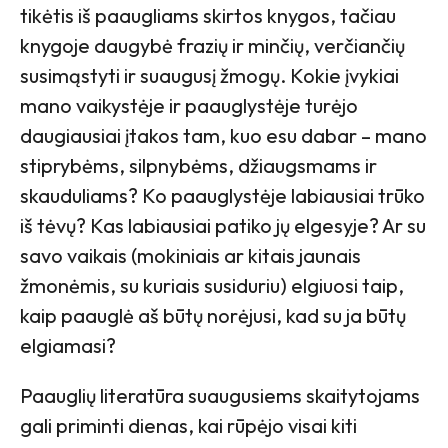
tikėtis iš paaugliams skirtos knygos, tačiau
knygoje daugybė frazių ir minčių, verčiančių
susimąstyti ir suaugusį žmogų. Kokie įvykiai
mano vaikystėje ir paauglystėje turėjo
daugiausiai įtakos tam, kuo esu dabar – mano
stiprybėms, silpnybėms, džiaugsmams ir
skauduliams? Ko paauglystėje labiausiai trūko
iš tėvų? Kas labiausiai patiko jų elgesyje? Ar su
savo vaikais (mokiniais ar kitais jaunais
žmonėmis, su kuriais susiduriu) elgiuosi taip,
kaip paauglė aš būtų norėjusi, kad su ja būtų
elgiamasi?
Paauglių literatūra suaugusiems skaitytojams
gali priminti dienas, kai rūpėjo visai kiti