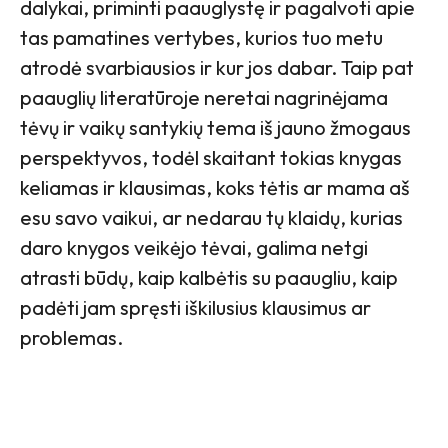
dalykai, priminti paauglystę ir pagalvoti apie
tas pamatines vertybes, kurios tuo metu
atrodė svarbiausios ir kur jos dabar. Taip pat
paauglių literatūroje neretai nagrinėjama
tėvų ir vaikų santykių tema iš jauno žmogaus
perspektyvos, todėl skaitant tokias knygas
keliamas ir klausimas, koks tėtis ar mama aš
esu savo vaikui, ar nedarau tų klaidų, kurias
daro knygos veikėjo tėvai, galima netgi
atrasti būdų, kaip kalbėtis su paaugliu, kaip
padėti jam spręsti iškilusius klausimus ar
problemas.