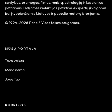
santykius, pramogas, filmus, maistą, astrologiją ir kasdienius
patarimus. Dalijamės redakcijos patirtimi, ekspertų įžvalgomis
bei įkvepiančiomis Lietuvos ir pasaulio moterų istorijomis.
© 1994–2026 Panelė Visos teisės saugomos.
MŪSŲ PORTALAI
Tavo vaikas
Mano namai
Joga Tau
RUBRIKOS