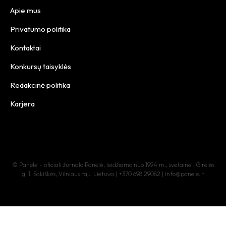
Apie mus
Privatumo politika
Kontaktai
Konkursų taisyklės
Redakcinė politika
Karjera
© Panelė – oficiali žurnalo Panelė, leidžiamo nuo 1994 m., svetainė | Girelės
g. 1, Sakiškės, Vilniaus raj., Lietuva | +370 698 29082 | info@panele.lt