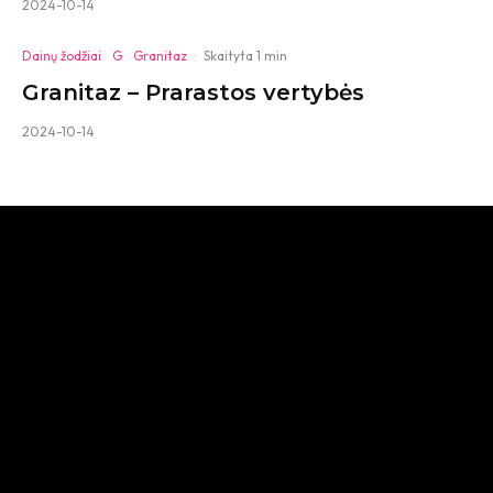
2024-10-14
Dainų žodžiai
G
Granitaz
·
Skaityta 1 min
Granitaz – Prarastos vertybės
2024-10-14