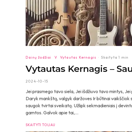
Dainų žodžiai
V
Vytautas Kernagis
·
Skaityta 1 min
Vytautas Kernagis – Sa
2024-10-15
Jei prasmego tavo siela, Jei išdžiuvo tavo mintys, Jei 
Daryk mankštą, valgyk daržoves Ir būtinai vaikščiok s
saugok tvirtai sveikatą. Užlipk sekmadieniais į devint
gamtos. Galvok apie tai,...
SKAITYTI TOLIAU