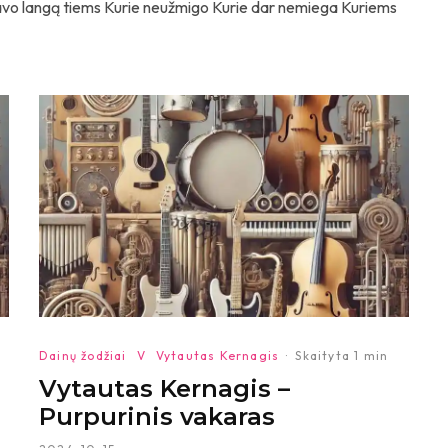
savo langą tiems Kurie neužmigo Kurie dar nemiega Kuriems
Dainų žodžiai
V
Vytautas Kernagis
·
Skaityta 1 min
Vytautas Kernagis –
Purpurinis vakaras