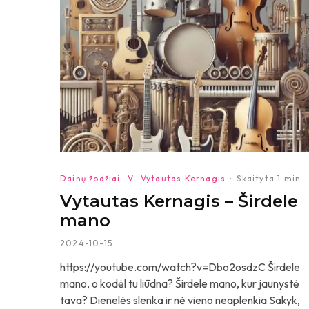
Dainų žodžiai
V
Vytautas Kernagis
·
Skaityta 1 min
Vytautas Kernagis – Širdele
mano
2024-10-15
https://youtube.com/watch?v=Dbo2osdzC Širdele
mano, o kodėl tu liūdna? Širdele mano, kur jaunystė
tava? Dienelės slenka ir nė vieno neaplenkia Sakyk,