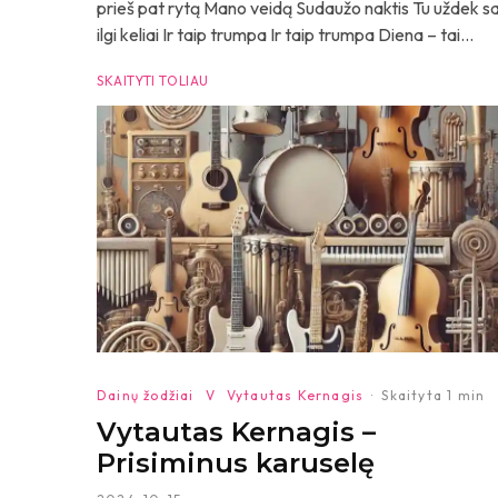
prieš pat rytą Mano veidą Sudaužo naktis Tu uždek 
ilgi keliai Ir taip trumpa Ir taip trumpa Diena – tai...
SKAITYTI TOLIAU
Dainų žodžiai
V
Vytautas Kernagis
·
Skaityta 1 min
Vytautas Kernagis –
Prisiminus karuselę