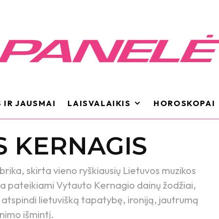
 IR JAUSMAI
LAISVALAIKIS
HOROSKOPAI
S KERNAGIS
ubrika, skirta vieno ryškiausių Lietuvos muzikos
Čia pateikiami Vytauto Kernagio dainų žodžiai,
 atspindi lietuvišką tapatybę, ironiją, jautrumą
nimo išmintį.