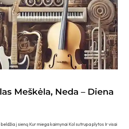
ilas Meškėla, Neda – Diena
 beldžia į sieną Kur miega kaimynai Kol sutrupa plytos Ir visai