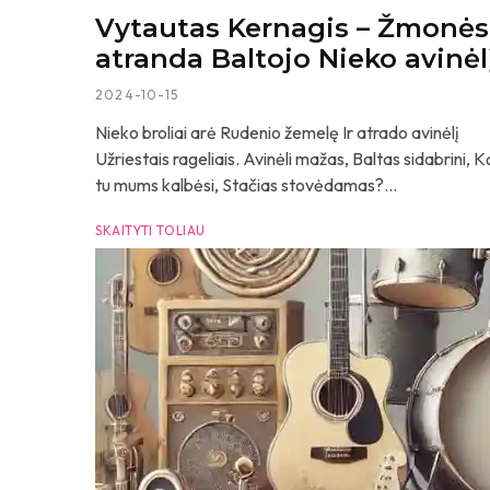
Vytautas Kernagis – Žmonės
atranda Baltojo Nieko avinėl
2024-10-15
Nieko broliai arė Rudenio žemelę Ir atrado avinėlį
Užriestais rageliais. Avinėli mažas, Baltas sidabrini, K
tu mums kalbėsi, Stačias stovėdamas?...
SKAITYTI TOLIAU