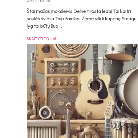
2024-10-15
Štai mažas moksleivis Delne tirpsta ledai Tai kaitri
saulės šviesa Taip žaidžia. Žeme vilkti kuprinę Smagu
lyg tai būtų šuo...
SKAITYTI TOLIAU