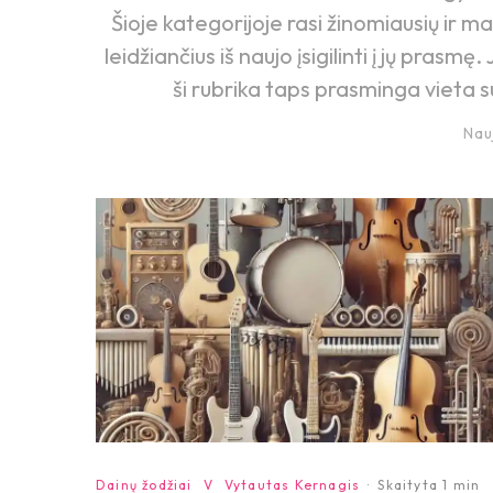
Šioje kategorijoje rasi žinomiausių ir 
leidžiančius iš naujo įsigilinti į jų prasmę
ši rubrika taps prasminga vieta s
Nau
Dainų žodžiai
V
Vytautas Kernagis
·
Skaityta 1 min