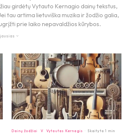
mažiau girdėtų Vytauto Kernagio dainų tekstus,
. Jei tau artima lietuviška muzika ir žodžio galia,
ugrįžti prie laiko nepavaldžios kūrybos.
jausias
Dainų žodžiai
V
Vytautas Kernagis
·
Skaityta 1 min