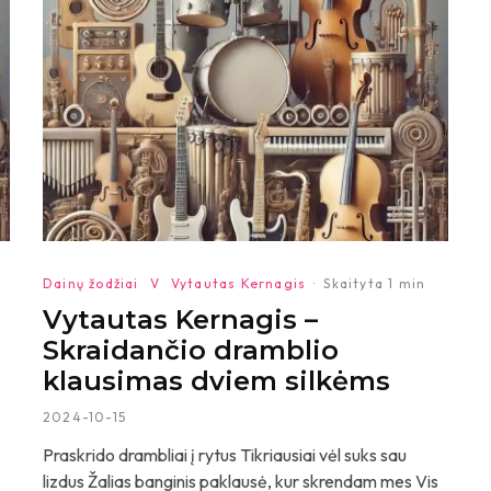
Dainų žodžiai
V
Vytautas Kernagis
·
Skaityta 1 min
Vytautas Kernagis –
Skraidančio dramblio
klausimas dviem silkėms
2024-10-15
Praskrido drambliai į rytus Tikriausiai vėl suks sau
lizdus Žalias banginis paklausė, kur skrendam mes Vis