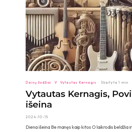
Dainų žodžiai
V
Vytautas Kernagis
·
Skaityta 1 min
Vytautas Kernagis, Pov
išeina
2024-10-15
Diena išeina Be manęs kaip kitos O laikrodis beldžia ir