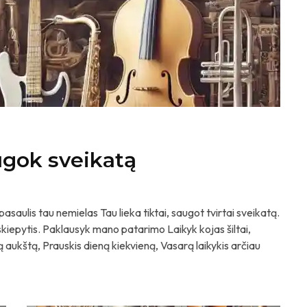
ugok sveikatą
pasaulis tau nemielas Tau lieka tiktai, saugot tvirtai sveikatą.
kiepytis. Paklausyk mano patarimo Laikyk kojas šiltai,
ą aukštą, Prauskis dieną kiekvieną, Vasarą laikykis arčiau