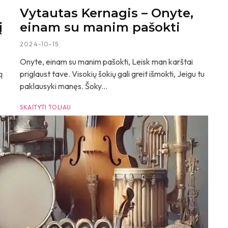
Vytautas Kernagis – Onyte,
į
einam su manim pašokti
2024-10-15
Onyte, einam su manim pašokti, Leisk man karštai
ą
priglaust tave. Visokių šokių gali greit išmokti, Jeigu tu
paklausyki manęs. Šoky...
SKAITYTI TOLIAU