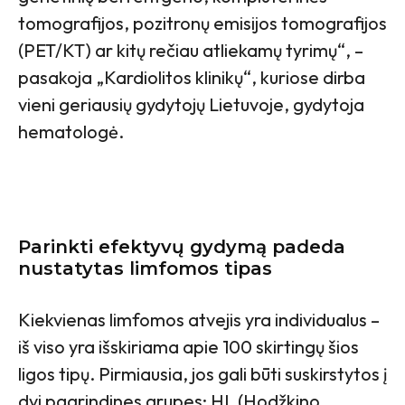
tomografijos, pozitronų emisijos tomografijos
(PET/KT) ar kitų rečiau atliekamų tyrimų“, –
pasakoja „Kardiolitos klinikų“, kuriose dirba
vieni geriausių gydytojų Lietuvoje, gydytoja
hematologė.
Parinkti efektyvų gydymą padeda
nustatytas limfomos tipas
Kiekvienas limfomos atvejis yra individualus –
iš viso yra išskiriama apie 100 skirtingų šios
ligos tipų. Pirmiausia, jos gali būti suskirstytos į
dvi pagrindines grupes: HL (Hodžkino