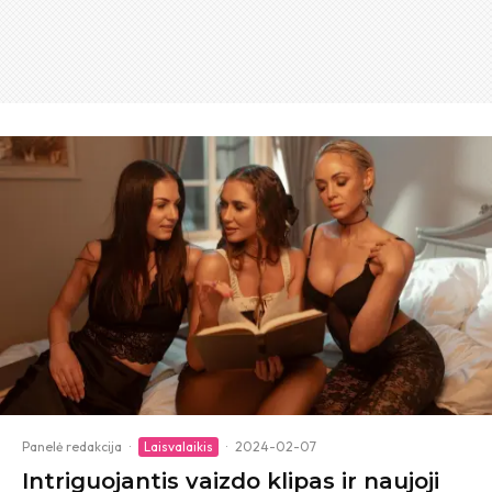
Panelė redakcija
·
Laisvalaikis
·
2024-02-07
Intriguojantis vaizdo klipas ir naujoji