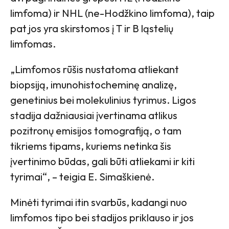
limfoma) ir NHL (ne-Hodžkino limfoma), taip
pat jos yra skirstomos į T ir B ląstelių
limfomas.
„Limfomos rūšis nustatoma atliekant
biopsiją, imunohistocheminę analizę,
genetinius bei molekulinius tyrimus. Ligos
stadija dažniausiai įvertinama atlikus
pozitronų emisijos tomografiją, o tam
tikriems tipams, kuriems netinka šis
įvertinimo būdas, gali būti atliekami ir kiti
tyrimai“, – teigia E. Simaškienė.
Minėti tyrimai itin svarbūs, kadangi nuo
limfomos tipo bei stadijos priklauso ir jos