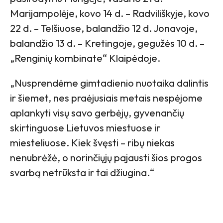
Marijampolėje, kovo 14 d. – Radviliškyje, kovo
22 d. – Telšiuose, balandžio 12 d. Jonavoje,
balandžio 13 d. – Kretingoje, gegužės 10 d. –
„Renginių kombinate“ Klaipėdoje.
„Nusprendėme gimtadienio nuotaika dalintis
ir šiemet, nes praėjusiais metais nespėjome
aplankyti visų savo gerbėjų, gyvenančių
skirtinguose Lietuvos miestuose ir
miesteliuose. Kiek švęsti – ribų niekas
nenubrėžė, o norinčiųjų pajausti šios progos
svarbą netrūksta ir tai džiugina.“