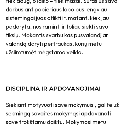
tiek daug, o laiko
–
tiek mažai. Surašius savo
darbus ant popieriaus lapo bus lengviau
sistemingai juos atlikti ir, matant, kiek jau
padaryta, nusiraminti ir toliau siekti savo
tikslų. Mokantis svarbu kas pusvalandį ar
valandą daryti pertraukas, kurių metu
užsiimtumėt mėgstama veikla.
DISCIPLINA IR APDOVANOJIMAI
Siekiant motyvuoti save mokymuisi, galite už
sėkmingą savaitės mokymąsi apdovanoti
save trokštamu daiktu. Mokymosi metu