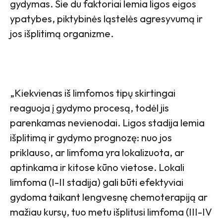
gydymas. Šie du faktoriai lemia ligos eigos
ypatybes, piktybinės ląstelės agresyvumą ir
jos išplitimą organizme.
„Kiekvienas iš limfomos tipų skirtingai
reaguoja į gydymo procesą, todėl jis
parenkamas nevienodai. Ligos stadija lemia
išplitimą ir gydymo prognozę: nuo jos
priklauso, ar limfoma yra lokalizuota, ar
aptinkama ir kitose kūno vietose. Lokali
limfoma (I-II stadija) gali būti efektyviai
gydoma taikant lengvesnę chemoterapiją ar
mažiau kursų, tuo metu išplitusi limfoma (III-IV