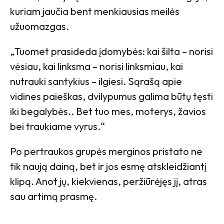
kuriam jaučia bent menkiausias meilės
užuomazgas.
„Tuomet prasideda įdomybės: kai šilta – norisi
vėsiau, kai linksma – norisi linksmiau, kai
nutrauki santykius – ilgiesi. Sąrašą apie
vidines paieškas, dvilypumus galima būtų tęsti
iki begalybės.. Bet tuo mes, moterys, žavios
bei traukiame vyrus.“
Po pertraukos grupės merginos pristato ne
tik naują dainą, bet ir jos esmę atskleidžiantį
klipą. Anot jų, kiekvienas, peržiūrėjęs jį, atras
sau artimą prasmę.