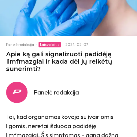
Panelė redakcija
·
Laisvalaikis
·
2024-02-07
Apie ką gali signalizuoti padidėję
limfmazgiai ir kada dėl jų reikėtų
sunerimti?
Panelė redakcija
Tai, kad organizmas kovoja su įvairiomis
ligomis, neretai išduoda padidėję
limfmazgiai. Šis simptomas – gana dažnai