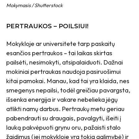
Mokymasis / Shutterstock
PERTRAUKOS – POILSIUI!
Mokykloje ar universitete tarp paskaitų
esančios pertraukos
–
tai laikas skirtas
pailsėti, nesimokyti, atsipalaiduoti. Dažnai
mokiniai pertraukas naudoja pasiruošimui
kitai pamokai. Manau, kad tai yra klaida, nes
smegenys nepailsi, todėl greičiau pavargsta,
išsenka energija ir vakare nebelieka jėgų
atlikti namų darbus. Pertraukų metu geriau
pabendrauti su draugais, pavalgyti, išeiti į
lauką pakvėpuoti grynu oru, pažaisti stalo
žaidimus (jei mokykloje yra tokia galimybė) ir