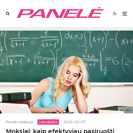
kur stoti
Panelė redakcija
·
Laisvalaikis
·
2024-02-07
Mokslai: kaip efektyviau pasiruošti