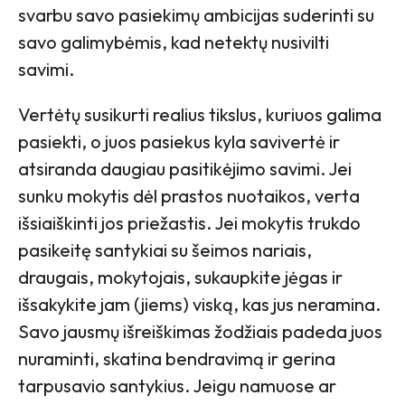
svarbu savo pasiekimų ambicijas suderinti su
savo galimybėmis, kad netektų nusivilti
savimi.
Vertėtų susikurti realius tikslus, kuriuos galima
pasiekti, o juos pasiekus kyla savivertė ir
atsiranda daugiau pasitikėjimo savimi. Jei
sunku mokytis dėl prastos nuotaikos, verta
išsiaiškinti jos priežastis. Jei mokytis trukdo
pasikeitę santykiai su šeimos nariais,
draugais, mokytojais, sukaupkite jėgas ir
išsakykite jam (jiems) viską, kas jus neramina.
Savo jausmų išreiškimas žodžiais padeda juos
nuraminti, skatina bendravimą ir gerina
tarpusavio santykius. Jeigu namuose ar