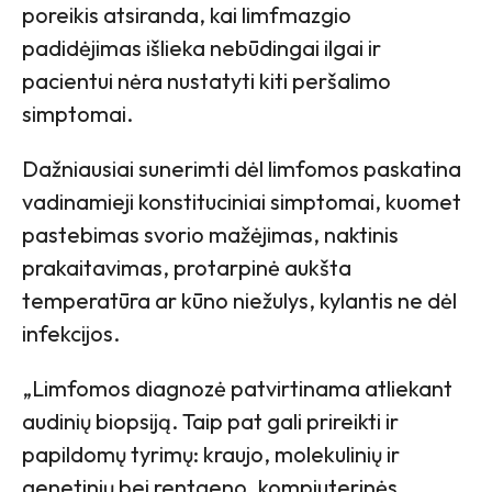
poreikis atsiranda, kai limfmazgio
padidėjimas išlieka nebūdingai ilgai ir
pacientui nėra nustatyti kiti peršalimo
simptomai.
Dažniausiai sunerimti dėl limfomos paskatina
vadinamieji konstituciniai simptomai, kuomet
pastebimas svorio mažėjimas, naktinis
prakaitavimas, protarpinė aukšta
temperatūra ar kūno niežulys, kylantis ne dėl
infekcijos.
„Limfomos diagnozė patvirtinama atliekant
audinių biopsiją. Taip pat gali prireikti ir
papildomų tyrimų: kraujo, molekulinių ir
genetinių bei rentgeno, kompiuterinės