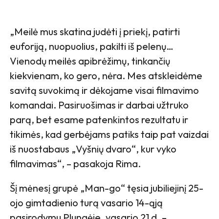
„Meilė mus skatina judėti į priekį, patirti
euforiją, nuopuolius, pakilti iš pelenų…
Vienodų meilės apibrėžimų, tinkančių
kiekvienam, ko gero, nėra. Mes atskleidėme
savitą suvokimą ir dėkojame visai filmavimo
komandai. Pasiruošimas ir darbai užtruko
parą, bet esame patenkintos rezultatu ir
tikimės, kad gerbėjams patiks taip pat vaizdai
iš nuostabaus „Vyšnių dvaro“, kur vyko
filmavimas“, – pasakoja Rima.
Šį mėnesį grupė „Man-go“ tęsia jubiliejinį 25-
ojo gimtadienio turą vasario 14-ąją
pasirodymu Plungėje, vasario 21 d. –