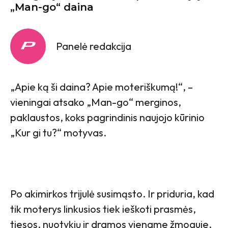
„Man-go“ daina
Panelė redakcija
„Apie ką ši daina? Apie moteriškumą!“, –
vieningai atsako „Man-go“ merginos,
paklaustos, koks pagrindinis naujojo kūrinio
„Kur gi tu?“ motyvas.
Po akimirkos trijulė susimąsto. Ir priduria, kad
tik moterys linkusios tiek ieškoti prasmės,
tiesos, nuotykių ir dramos viename žmoguje,