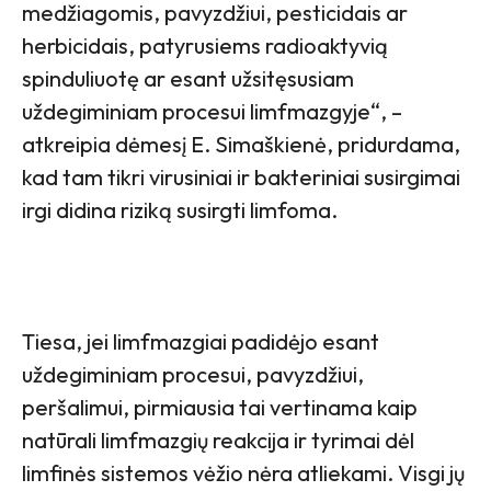
medžiagomis, pavyzdžiui, pesticidais ar
herbicidais, patyrusiems radioaktyvią
spinduliuotę ar esant užsitęsusiam
uždegiminiam procesui limfmazgyje“, –
atkreipia dėmesį E. Simaškienė, pridurdama,
kad tam tikri virusiniai ir bakteriniai susirgimai
irgi didina riziką susirgti limfoma.
Tiesa, jei limfmazgiai padidėjo esant
uždegiminiam procesui, pavyzdžiui,
peršalimui, pirmiausia tai vertinama kaip
natūrali limfmazgių reakcija ir tyrimai dėl
limfinės sistemos vėžio nėra atliekami. Visgi jų