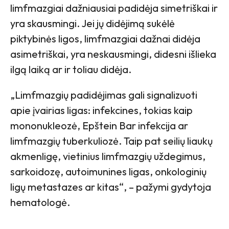
limfmazgiai dažniausiai padidėja simetriškai ir
yra skausmingi. Jei jų didėjimą sukėlė
piktybinės ligos, limfmazgiai dažnai didėja
asimetriškai, yra neskausmingi, didesni išlieka
ilgą laiką ar ir toliau didėja.
„Limfmazgių padidėjimas gali signalizuoti
apie įvairias ligas: infekcines, tokias kaip
mononukleozė, Epštein Bar infekcija ar
limfmazgių tuberkuliozė. Taip pat seilių liaukų
akmenligę, vietinius limfmazgių uždegimus,
sarkoidozę, autoimunines ligas, onkologinių
ligų metastazes ar kitas“, – pažymi gydytoja
hematologė.