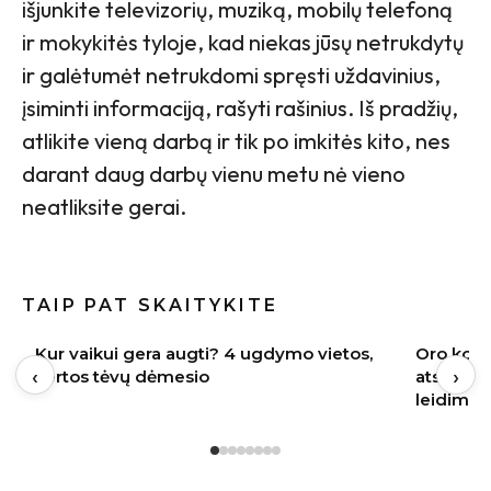
išjunkite televizorių, muziką, mobilų telefoną
ir mokykitės tyloje, kad niekas jūsų netrukdytų
ir galėtumėt netrukdomi spręsti uždavinius,
įsiminti informaciją, rašyti rašinius. Iš pradžių,
atlikite vieną darbą ir tik po imkitės kito, nes
darant daug darbų vienu metu nė vieno
neatliksite gerai.
TAIP PAT SKAITYKITE
Oro kondicionierius bute: ekspertas
Internete
‹
›
atskleidė, kur jį įrengti – nereikės nei
skalbimo
leidimo, nei kaimynų sutikimo
neskubėt