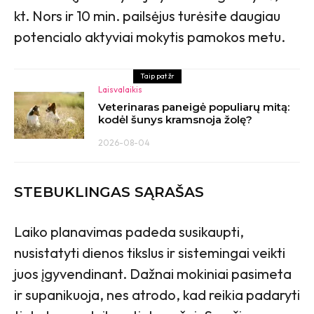
kt. Nors ir 10 min. pailsėjus turėsite daugiau
potencialo aktyviai mokytis pamokos metu.
Taip pat žr
Laisvalaikis
Veterinaras paneigė populiarų mitą:
kodėl šunys kramsnoja žolę?
2026-08-04
STEBUKLINGAS SĄRAŠAS
Laiko planavimas padeda susikaupti,
nusistatyti dienos tikslus ir sistemingai veikti
juos įgyvendinant. Dažnai mokiniai pasimeta
ir supanikuoja, nes atrodo, kad reikia padaryti