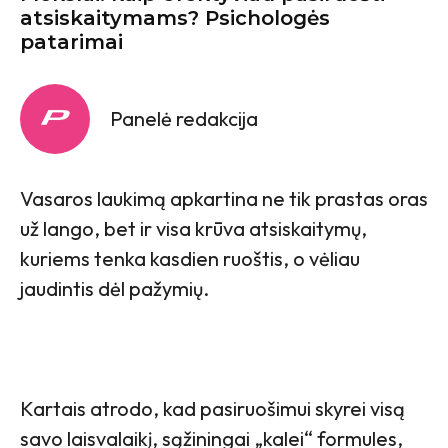
atsiskaitymams? Psichologės
patarimai
Panelė redakcija
Vasaros laukimą apkartina ne tik prastas oras
už lango, bet ir visa krūva atsiskaitymų,
kuriems tenka kasdien ruoštis, o vėliau
jaudintis dėl pažymių.
Kartais atrodo, kad pasiruošimui skyrei visą
savo laisvalaikį, sąžiningai „kalei“ formules,