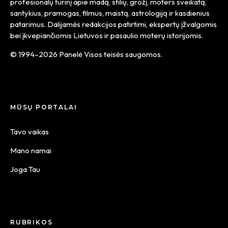
profesionalų turinį apie madą, stilių, grožį, moters sveikatą,
santykius, pramogas, filmus, maistą, astrologiją ir kasdienius
patarimus. Dalijamės redakcijos patirtimi, ekspertų įžvalgomis
bei įkvepiančiomis Lietuvos ir pasaulio moterų istorijomis.
© 1994–2026 Panelė Visos teisės saugomos.
MŪSŲ PORTALAI
Tavo vaikas
Mano namai
Joga Tau
RUBRIKOS