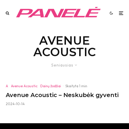
AVENUE
ACOUSTIC
Seniausias
A
Avenue Acoustic
Dainų žodžiai
·
Skaityta 1 min
Avenue Acoustic – Neskubėk gyventi
2024-10-14