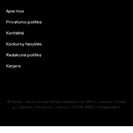
Apie mus
Privatumo politika
Kontaktai
Konkursų taisyklės
Redakcinė politika
Karjera
© Panelė – oficiali žurnalo Panelė, leidžiamo nuo 1994 m., svetainė | Girelės
g. 1, Sakiškės, Vilniaus raj., Lietuva | +370 698 29082 | info@panele.lt