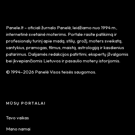
Panele.lt
– oficiali žurnalo Panelė, leidžiamo nuo
1994 m.
,
internetinė svetainė moterims. Portale rasite patikimą ir
profesionalų turinį apie madą, stilių, grožį, moters sveikatą,
santykius, pramogas, filmus, maistą, astrologiją ir kasdienius
patarimus. Dalijamės redakcijos patirtimi, ekspertų įžvalgomis
bei įkvepiančiomis Lietuvos ir pasaulio moterų istorijomis.
© 1994–2026 Panelė Visos teisės saugomos.
MŪSŲ PORTALAI
Tavo vaikas
Mano namai