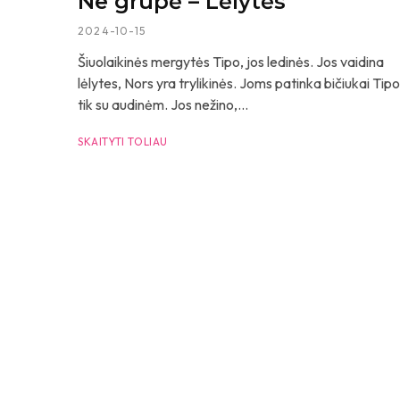
Ne grupė – Lėlytės
2024-10-15
Šiuolaikinės mergytės Tipo, jos ledinės. Jos vaidina
lėlytes, Nors yra trylikinės. Joms patinka bičiukai Tipo
tik su audinėm. Jos nežino,...
SKAITYTI TOLIAU