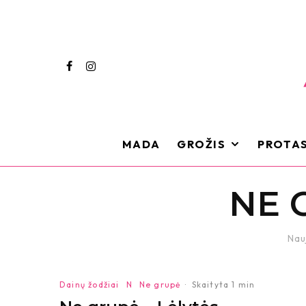
MADA
GROŽIS
PROTAS
NE 
Nau
Dainų žodžiai
N
Ne grupė
·
Skaityta 1 min