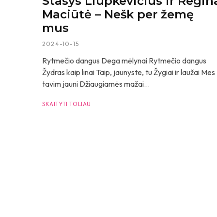
Stasys Liupkevičius ir Regin
Maciūtė – Nešk per žemę
mus
2024-10-15
Rytmečio dangus Dega mėlynai Rytmečio dangus
Žydras kaip linai Taip, jaunyste, tu Žygiai ir laužai Mes
tavim jauni Džiaugiamės mažai...
SKAITYTI TOLIAU