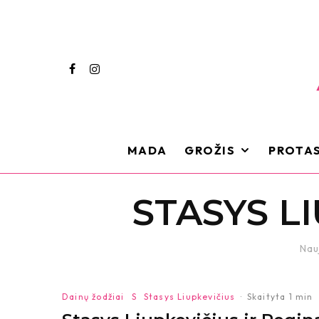
MADA
GROŽIS
PROTAS
STASYS L
Nau
Dainų žodžiai
S
Stasys Liupkevičius
·
Skaityta 1 min