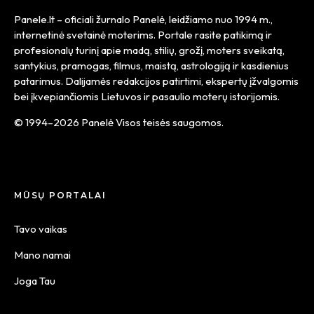
Panele.lt
– oficiali žurnalo Panelė, leidžiamo nuo
1994 m.
,
internetinė svetainė moterims. Portale rasite patikimą ir
profesionalų turinį apie madą, stilių, grožį, moters sveikatą,
santykius, pramogas, filmus, maistą, astrologiją ir kasdienius
patarimus. Dalijamės redakcijos patirtimi, ekspertų įžvalgomis
bei įkvepiančiomis Lietuvos ir pasaulio moterų istorijomis.
© 1994–2026 Panelė Visos teisės saugomos.
MŪSŲ PORTALAI
Tavo vaikas
Mano namai
Joga Tau