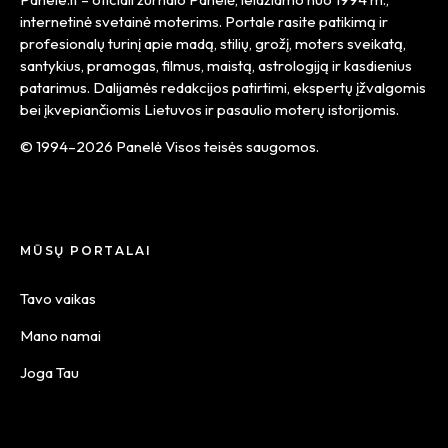
internetinė svetainė moterims. Portale rasite patikimą ir
profesionalų turinį apie madą, stilių, grožį, moters sveikatą,
santykius, pramogas, filmus, maistą, astrologiją ir kasdienius
patarimus. Dalijamės redakcijos patirtimi, ekspertų įžvalgomis
bei įkvepiančiomis Lietuvos ir pasaulio moterų istorijomis.
© 1994–2026 Panelė Visos teisės saugomos.
MŪSŲ PORTALAI
Tavo vaikas
Mano namai
Joga Tau