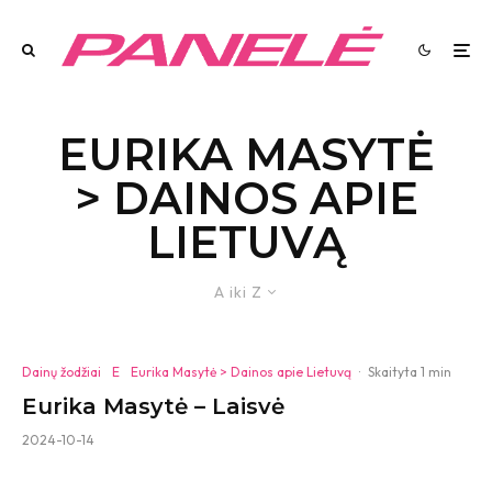
EURIKA MASYTĖ
> DAINOS APIE
LIETUVĄ
A iki Z
Dainų žodžiai
E
Eurika Masytė > Dainos apie Lietuvą
·
Skaityta 1 min
Eurika Masytė – Laisvė
2024-10-14