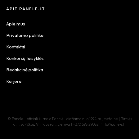
APIE PANELE.LT
Apie mus
Privatumo politika
Kontaktai
Konkursų taisyklės
Redakcinė politika
Karjera
© Panelė – oficiali žurnalo Panelė, leidžiamo nuo 1994 m., svetainė | Girelės
g. 1, Sakiškės, Vilniaus raj., Lietuva | +370 698 29082 | info@panele.lt