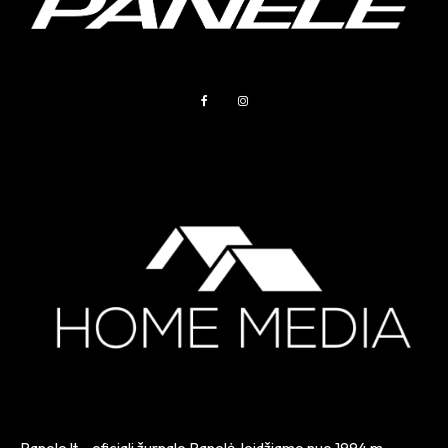
Panele.lt
– oficiali žurnalo Panelė, leidžiamo nuo
1994 m.
,