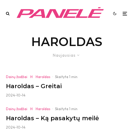
HAROLDAS
Naujausias
Dainų žodžiai
H
Haroldas
·
Skaityta 1 min
Haroldas – Greitai
2024-10-14
Dainų žodžiai
H
Haroldas
·
Skaityta 1 min
Haroldas – Ką pasakytų meilė
2024-10-14