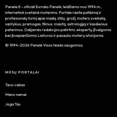
Panele.lt
– oficiali žurnalo Panelė, leidžiamo nuo
1994 m.
,
internetinė svetainė moterims. Portale rasite patikimą ir
profesionalų turinį apie madą, stilių, grožį, moters sveikatą,
santykius, pramogas, filmus, maistą, astrologiją ir kasdienius
patarimus. Dalijamės redakcijos patirtimi, ekspertų įžvalgomis
bei įkvepiančiomis Lietuvos ir pasaulio moterų istorijomis.
© 1994–2026 Panelė Visos teisės saugomos.
MŪSŲ PORTALAI
Tavo vaikas
Mano namai
Joga Tau