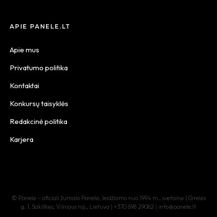
APIE PANELE.LT
Apie mus
Privatumo politika
Kontaktai
Konkursų taisyklės
Redakcinė politika
Karjera
© Panelė – oficiali žurnalo Panelė, leidžiamo nuo 1994 m., svetainė | Girelės
g. 1, Sakiškės, Vilniaus raj., Lietuva | +370 698 29082 | info@panele.lt