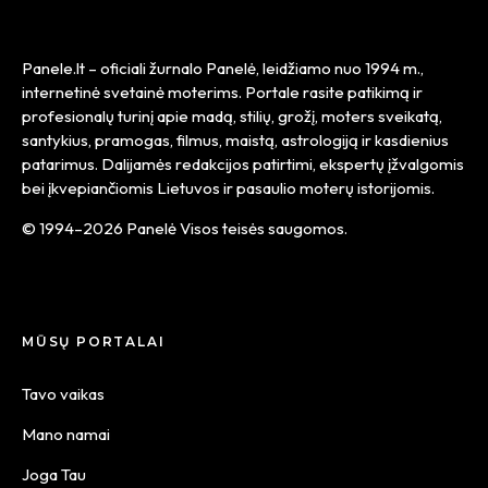
Panele.lt
– oficiali žurnalo Panelė, leidžiamo nuo
1994 m.
,
internetinė svetainė moterims. Portale rasite patikimą ir
profesionalų turinį apie madą, stilių, grožį, moters sveikatą,
santykius, pramogas, filmus, maistą, astrologiją ir kasdienius
patarimus. Dalijamės redakcijos patirtimi, ekspertų įžvalgomis
bei įkvepiančiomis Lietuvos ir pasaulio moterų istorijomis.
© 1994–2026 Panelė Visos teisės saugomos.
MŪSŲ PORTALAI
Tavo vaikas
Mano namai
Joga Tau