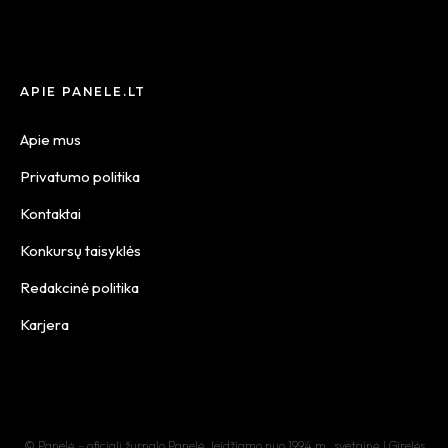
APIE PANELE.LT
Apie mus
Privatumo politika
Kontaktai
Konkursų taisyklės
Redakcinė politika
Karjera
© Panelė – oficiali žurnalo Panelė, leidžiamo nuo 1994 m., svetainė | Girelės