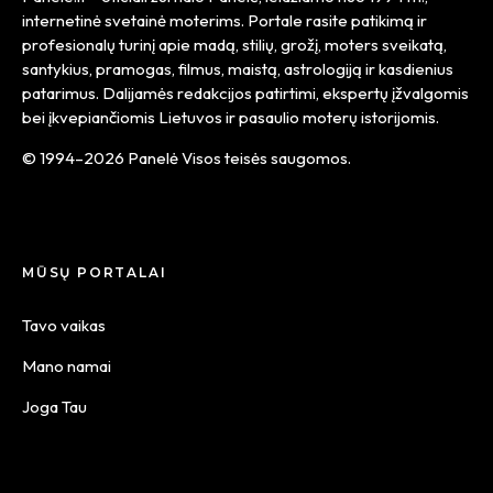
internetinė svetainė moterims. Portale rasite patikimą ir
profesionalų turinį apie madą, stilių, grožį, moters sveikatą,
santykius, pramogas, filmus, maistą, astrologiją ir kasdienius
patarimus. Dalijamės redakcijos patirtimi, ekspertų įžvalgomis
bei įkvepiančiomis Lietuvos ir pasaulio moterų istorijomis.
© 1994–2026 Panelė Visos teisės saugomos.
MŪSŲ PORTALAI
Tavo vaikas
Mano namai
Joga Tau