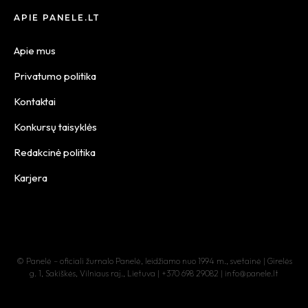
APIE PANELE.LT
Apie mus
Privatumo politika
Kontaktai
Konkursų taisyklės
Redakcinė politika
Karjera
© Panelė – oficiali žurnalo Panelė, leidžiamo nuo 1994 m., svetainė | Girelės
g. 1, Sakiškės, Vilniaus raj., Lietuva | +370 698 29082 | info@panele.lt