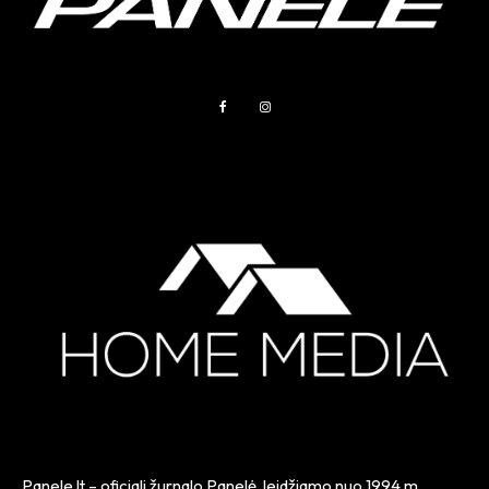
Panele.lt
– oficiali žurnalo Panelė, leidžiamo nuo
1994 m.
,