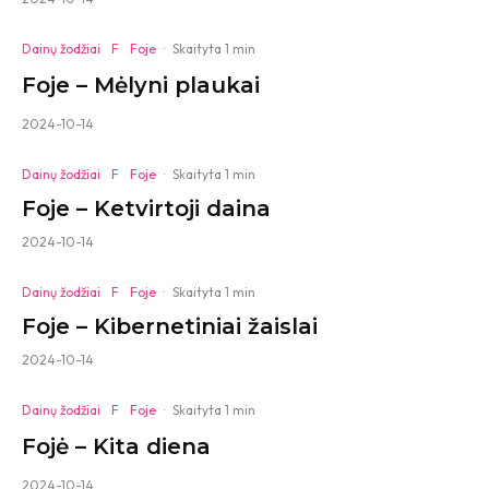
Dainų žodžiai
F
Foje
·
Skaityta 1 min
Foje – Mėlyni plaukai
2024-10-14
Dainų žodžiai
F
Foje
·
Skaityta 1 min
Foje – Ketvirtoji daina
2024-10-14
Dainų žodžiai
F
Foje
·
Skaityta 1 min
Foje – Kibernetiniai žaislai
2024-10-14
Dainų žodžiai
F
Foje
·
Skaityta 1 min
Fojė – Kita diena
2024-10-14