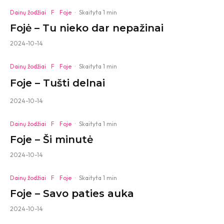
Dainų žodžiai
F
Foje
·
Skaityta 1 min
Fojė – Tu nieko dar nepažinai
2024-10-14
Dainų žodžiai
F
Foje
·
Skaityta 1 min
Foje – Tušti delnai
2024-10-14
Dainų žodžiai
F
Foje
·
Skaityta 1 min
Foje – Ši minutė
2024-10-14
Dainų žodžiai
F
Foje
·
Skaityta 1 min
Foje – Savo paties auka
2024-10-14