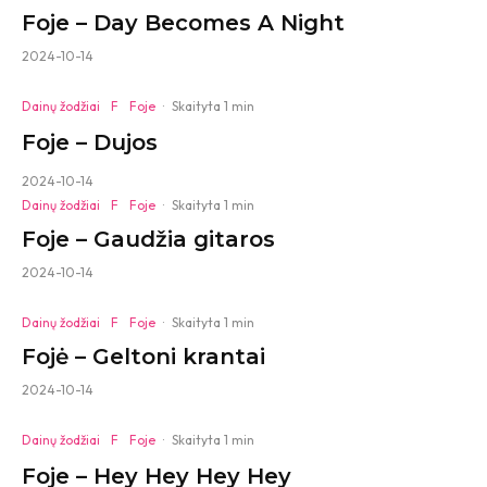
Foje – Day Becomes A Night
2024-10-14
Dainų žodžiai
F
Foje
·
Skaityta 1 min
Foje – Dujos
2024-10-14
Dainų žodžiai
F
Foje
·
Skaityta 1 min
Foje – Gaudžia gitaros
2024-10-14
Dainų žodžiai
F
Foje
·
Skaityta 1 min
Fojė – Geltoni krantai
2024-10-14
Dainų žodžiai
F
Foje
·
Skaityta 1 min
Foje – Hey Hey Hey Hey