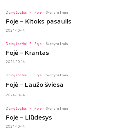
Dainų žodžiai
F
Foje
·
Skaityta 1 min
Foje – Kitoks pasaulis
2024-10-14
Dainų žodžiai
F
Foje
·
Skaityta 1 min
Fojė – Krantas
2024-10-14
Dainų žodžiai
F
Foje
·
Skaityta 1 min
Fojė – Laužo šviesa
2024-10-14
Dainų žodžiai
F
Foje
·
Skaityta 1 min
Foje – Liūdesys
2024-10-14