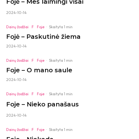
Fojė – Mes laimingi visai
2024-10-14
Dainų žodžiai
F
Foje
·
Skaityta 1 min
Fojė – Paskutinė žiema
2024-10-14
Dainų žodžiai
F
Foje
·
Skaityta 1 min
Foje – O mano saule
2024-10-14
Dainų žodžiai
F
Foje
·
Skaityta 1 min
Foje – Nieko panašaus
2024-10-14
Dainų žodžiai
F
Foje
·
Skaityta 1 min