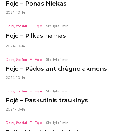
Foje – Ponas Niekas
2024-10-14
Dainų žodžiai
F
Foje
·
Skaityta 1 min
Foje – Pilkas namas
2024-10-14
Dainų žodžiai
F
Foje
·
Skaityta 1 min
Foje – Pėdos ant drėgno akmens
2024-10-14
Dainų žodžiai
F
Foje
·
Skaityta 1 min
Fojė – Paskutinis traukinys
2024-10-14
Dainų žodžiai
F
Foje
·
Skaityta 1 min