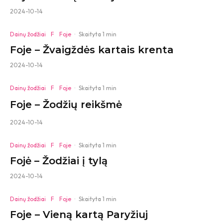
2024-10-14
Dainų žodžiai
F
Foje
·
Skaityta 1 min
Foje – Žvaigždės kartais krenta
2024-10-14
Dainų žodžiai
F
Foje
·
Skaityta 1 min
Foje – Žodžių reikšmė
2024-10-14
Dainų žodžiai
F
Foje
·
Skaityta 1 min
Fojė – Žodžiai į tylą
2024-10-14
Dainų žodžiai
F
Foje
·
Skaityta 1 min
Foje – Vieną kartą Paryžiuj