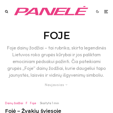
FOJE
Foje dainų žodžiai – tai rubrika, skirta legendinės
Lietuvos roko grupės kūrybai ir jos paliktam
emociniam pėdsakui pažinti. Čia pateikiami
grupės „Foje“ dainų žodžiai, kurie daugeliui tapo
jaunystės, laisvės ir vidinių išgyvenimų simboliu.
Naujausias
Dainų žodžiai
F
Foje
·
Skaityta 1 min
Fojė – Žvakių šviesoje