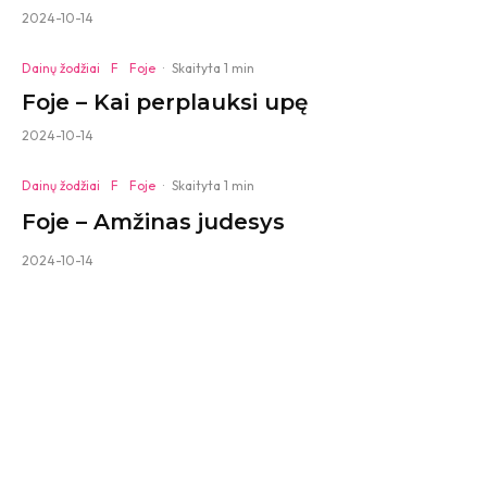
2024-10-14
Dainų žodžiai
F
Foje
·
Skaityta 1 min
Foje – Kai perplauksi upę
2024-10-14
Dainų žodžiai
F
Foje
·
Skaityta 1 min
Foje – Amžinas judesys
2024-10-14
Dainų žodžiai
F
Foje
·
Skaityta 1 min
Foje – Arbata
2024-10-14
Dainų žodžiai
F
Foje
·
Skaityta 1 min
Foje – Aš bėgu gaudyti drugelių