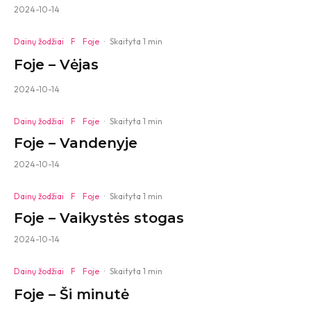
2024-10-14
Dainų žodžiai
F
Foje
·
Skaityta 1 min
Foje – Vėjas
2024-10-14
Dainų žodžiai
F
Foje
·
Skaityta 1 min
Foje – Vandenyje
2024-10-14
Dainų žodžiai
F
Foje
·
Skaityta 1 min
Foje – Vaikystės stogas
2024-10-14
Dainų žodžiai
F
Foje
·
Skaityta 1 min
Foje – Ši minutė