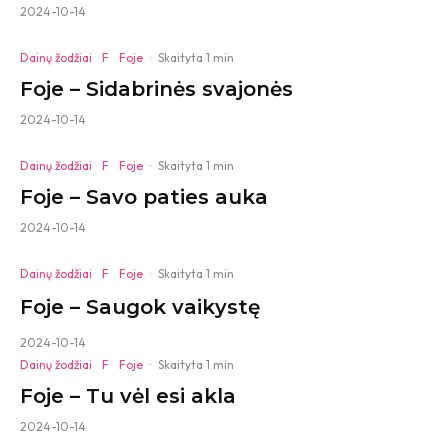
2024-10-14
Dainų žodžiai
F
Foje
·
Skaityta 1 min
Foje – Sidabrinės svajonės
2024-10-14
Dainų žodžiai
F
Foje
·
Skaityta 1 min
Foje – Savo paties auka
2024-10-14
Dainų žodžiai
F
Foje
·
Skaityta 1 min
Foje – Saugok vaikystę
2024-10-14
Dainų žodžiai
F
Foje
·
Skaityta 1 min
Foje – Tu vėl esi akla
2024-10-14