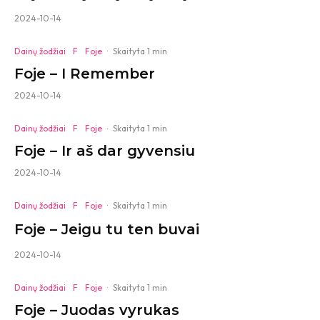
2024-10-14
Dainų žodžiai
F
Foje
·
Skaityta 1 min
Foje – I Remember
2024-10-14
Dainų žodžiai
F
Foje
·
Skaityta 1 min
Foje – Ir aš dar gyvensiu
2024-10-14
Dainų žodžiai
F
Foje
·
Skaityta 1 min
Foje – Jeigu tu ten buvai
2024-10-14
Dainų žodžiai
F
Foje
·
Skaityta 1 min
Foje – Juodas vyrukas