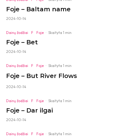
Foje – Baltam name
2024-10-14
Dainų žodžiai
F
Foje
·
Skaityta 1 min
Foje – Bet
2024-10-14
Dainų žodžiai
F
Foje
·
Skaityta 1 min
Foje – But River Flows
2024-10-14
Dainų žodžiai
F
Foje
·
Skaityta 1 min
Foje – Dar ilgai
2024-10-14
Dainų žodžiai
F
Foje
·
Skaityta 1 min