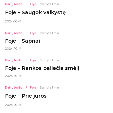
Dainų žodžiai
F
Foje
·
Skaityta 1 min
Foje – Saugok vaikystę
2024-10-14
Dainų žodžiai
F
Foje
·
Skaityta 1 min
Foje – Sapnai
2024-10-14
Dainų žodžiai
F
Foje
·
Skaityta 1 min
Foje – Rankos paliečia smėlį
2024-10-14
Dainų žodžiai
F
Foje
·
Skaityta 1 min
Foje – Prie jūros
2024-10-14