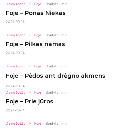
Dainų žodžiai
F
Foje
·
Skaityta 1 min
Foje – Ponas Niekas
2024-10-14
Dainų žodžiai
F
Foje
·
Skaityta 1 min
Foje – Pilkas namas
2024-10-14
Dainų žodžiai
F
Foje
·
Skaityta 1 min
Foje – Pėdos ant drėgno akmens
2024-10-14
Dainų žodžiai
F
Foje
·
Skaityta 1 min
Foje – Prie jūros
2024-10-14
Dainų žodžiai
F
Foje
·
Skaityta 1 min