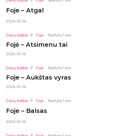
Dainų žodžiai
F
Foje
·
Skaityta 1 min
Foje – Atgal
2024-10-14
Dainų žodžiai
F
Foje
·
Skaityta 1 min
Fojė – Atsimenu tai
2024-10-14
Dainų žodžiai
F
Foje
·
Skaityta 1 min
Foje – Aukštas vyras
2024-10-14
Dainų žodžiai
F
Foje
·
Skaityta 1 min
Foje – Balsas
2024-10-14
Dainų žodžiai
F
Foje
·
Skaityta 1 min