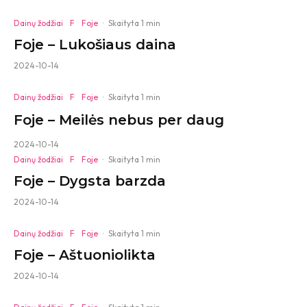
Dainų žodžiai
F
Foje
·
Skaityta 1 min
Foje – Lukošiaus daina
2024-10-14
Dainų žodžiai
F
Foje
·
Skaityta 1 min
Foje – Meilės nebus per daug
2024-10-14
Dainų žodžiai
F
Foje
·
Skaityta 1 min
Foje – Dygsta barzda
2024-10-14
Dainų žodžiai
F
Foje
·
Skaityta 1 min
Foje – Aštuoniolikta
2024-10-14