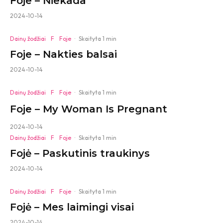
Foje – Niekada
2024-10-14
Dainų žodžiai
F
Foje
·
Skaityta 1 min
Foje – Nakties balsai
2024-10-14
Dainų žodžiai
F
Foje
·
Skaityta 1 min
Foje – My Woman Is Pregnant
2024-10-14
Dainų žodžiai
F
Foje
·
Skaityta 1 min
Fojė – Paskutinis traukinys
2024-10-14
Dainų žodžiai
F
Foje
·
Skaityta 1 min
Fojė – Mes laimingi visai
2024-10-14