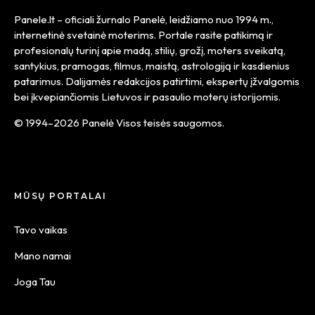
Panele.lt
– oficiali žurnalo Panelė, leidžiamo nuo
1994 m.
,
internetinė svetainė moterims. Portale rasite patikimą ir
profesionalų turinį apie madą, stilių, grožį, moters sveikatą,
santykius, pramogas, filmus, maistą, astrologiją ir kasdienius
patarimus. Dalijamės redakcijos patirtimi, ekspertų įžvalgomis
bei įkvepiančiomis Lietuvos ir pasaulio moterų istorijomis.
© 1994–2026 Panelė Visos teisės saugomos.
MŪSŲ PORTALAI
Tavo vaikas
Mano namai
Joga Tau