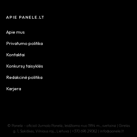
APIE PANELE.LT
Apie mus
Privatumo politika
Kontaktai
Konkursų taisyklės
Redakcinė politika
Karjera
© Panelė – oficiali žurnalo Panelė, leidžiamo nuo 1994 m., svetainė | Girelės
g. 1, Sakiškės, Vilniaus raj., Lietuva | +370 698 29082 | info@panele.lt