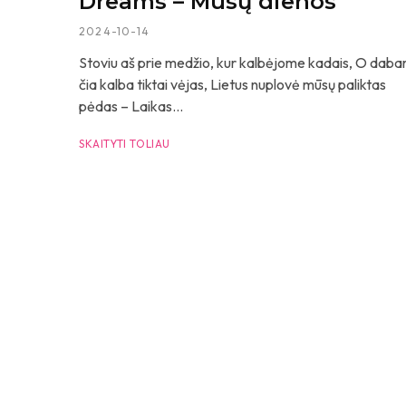
Dreams – Mūsų dienos
2024-10-14
Stoviu aš prie medžio, kur kalbėjome kadais, O daba
čia kalba tiktai vėjas, Lietus nuplovė mūsų paliktas
pėdas – Laikas...
SKAITYTI TOLIAU