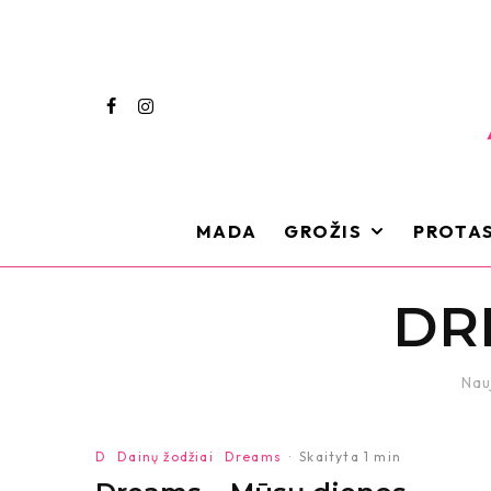
MADA
GROŽIS
PROTAS
DR
Nau
D
Dainų žodžiai
Dreams
·
Skaityta 1 min