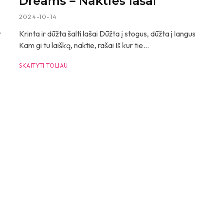
Dreams – Nakties lašai
2024-10-14
r
Krinta ir dūžta šalti lašai Dūžta į stogus, dūžta į langus
Kam gi tu laišką, naktie, rašai Iš kur tie...
SKAITYTI TOLIAU