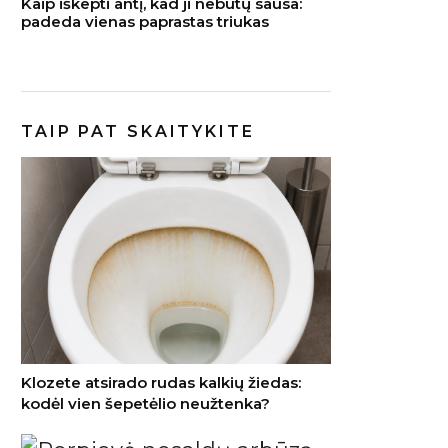
Kaip iškepti antį, kad ji nebūtų sausa:
padeda vienas paprastas triukas
TAIP PAT SKAITYKITE
Klozete atsirado rudas kalkių žiedas:
kodėl vien šepetėlio neužtenka?