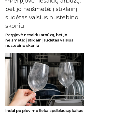
Perpjovė nesaldų arbūzą, bet jo
neišmetė: į stiklainį sudėtas vaisius
nustebino skoniu
Indai po plovimo lieka apsiblausę: kaltas